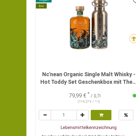
bio
Nc'nean Organic Single Malt Whisky -
Hot Toddy Set Geschenkbox mit The..
*
79,99 €
/ 0,7l
(114,27 € / 1 l)
Lebensmittelkennzeichnung