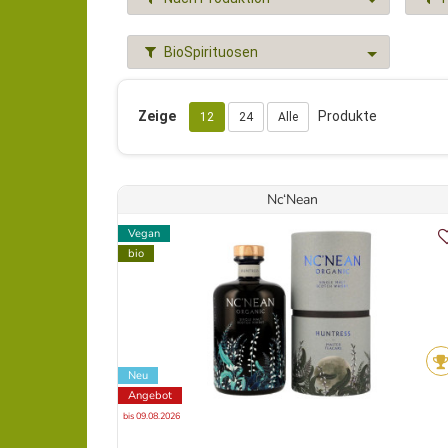
BioSpirituosen
Zeige
Produkte
12
24
Alle
Nc‘Nean
Vegan
bio
Neu
Angebot
bis 09.08.2026