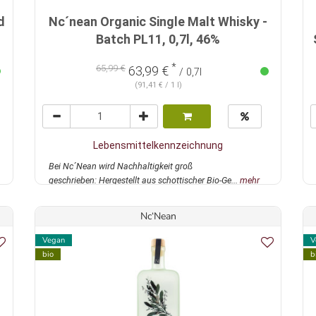
d
Nc´nean Organic Single Malt Whisky -
Batch PL11, 0,7l, 46%
*
65,99 €
63,99 €
/ 0,7l
(91,41 € / 1 l)
Lebensmittelkennzeichnung
Bei Nc´Nean wird Nachhaltigkeit groß
geschrieben: Hergestellt aus schottischer Bio-Ge...
mehr
Nc‘Nean
Vegan
V
bio
b