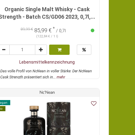
Organic Single Malt Whisky - Cask
Strength - Batch CS/GD06 2023, 0,7l,...
*
89,99 €
85,99 €
/ 0,7l
(122,84 € / 1 l)
Lebensmittelkennzeichnung
Das volle Profil von NcNean in voller Stärke: Der NcNean
Cask Strength präsentiert sich in...
mehr
Nc‘Nean
egan
io