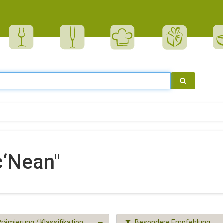
c‘Nean"
rämierung / Klassifikation
Besondere Empfehlung