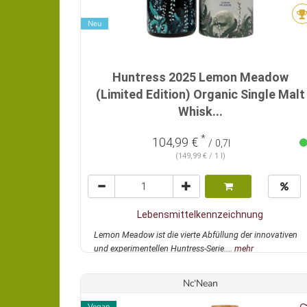
Neu
Huntress 2025 Lemon Meadow
(Limited Edition) Organic Single Malt
Whisk...
*
104,99 €
/ 0,7l
(149,99 € / 1 l)
Lebensmittelkennzeichnung
Lemon Meadow ist die vierte Abfüllung der innovativen
und experimentellen Huntress-Serie....
mehr
Nc‘Nean
Vegan