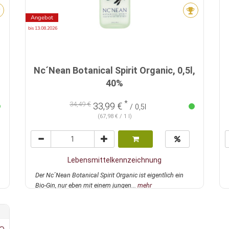
Angebot
bis 13.08.2026
Nc´Nean Botanical Spirit Organic, 0,5l,
40%
*
34,49 €
33,99 €
/ 0,5l
(67,98 € / 1 l)
Lebensmittelkennzeichnung
Der Nc´Nean Botanical Spirit Organic ist eigentlich ein
Bio-Gin, nur eben mit einem jungen...
mehr