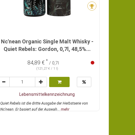
Nc'nean Organic Single Malt Whisky -
Quiet Rebels: Gordon, 0,7l, 48,5%...
*
84,89 €
/ 0,7l
(121,27 € / 1 l)
Lebensmittelkennzeichnung
Quiet Rebels ist die dritte Ausgabe der Herbstserie von
Nc'nean. Er basiert auf der Auswah...
mehr