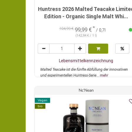
Huntress 2026 Malted Teacake Limite
Edition - Organic Single Malt Whi...
*
104,99 €
99,99 €
/ 0,7l
(142,84 € / 1 l)
Lebensmittelkennzeichnung
Malted Teacake ist die fünfte Abfüllung der innovativen
und experimentellen Huntress-Serie...
mehr
Nc‘Nean
Vegan
bio