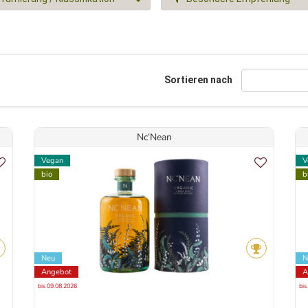
Sortieren nach
Nc‘Nean
Vegan
V
bio
b
Neu
N
Angebot
A
bis 09.08.2026
bis