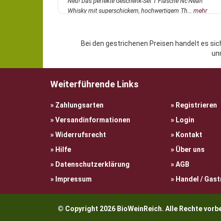
Neu! Das perfekte Geschenk-Set 1 Flasche Nc'Nean
Whisky mit superschickem, hochwertigem Th...
mehr
Bei den gestrichenen Preisen handelt es sic
un
Weiterführende Links
Zahlungsarten
Registrieren
Versandinformationen
Login
Widerrufsrecht
Kontakt
Hilfe
Über uns
Datenschutzerklärung
AGB
Impressum
Handel / Gas
© Copyright 2026 BioWeinReich. Alle Rechte vo