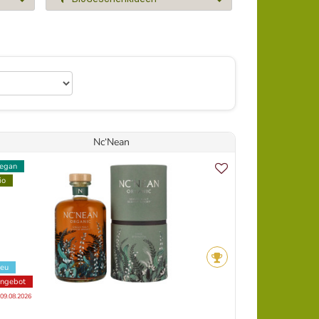
Nc‘Nean
egan
io
eu
ngebot
 09.08.2026