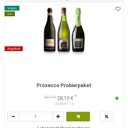
Vegan
bio
Angebot
Prosecco Probierpaket
*
30,27 €
28,19 €
(12,53 € / 1 l)