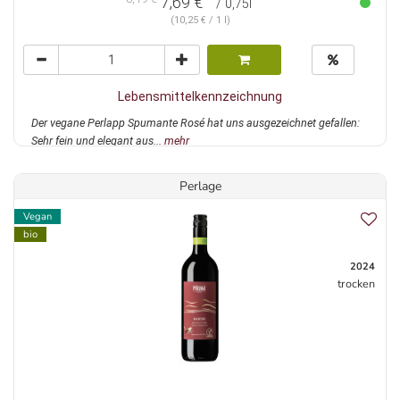
7,69 €
/ 0,75l
(10,25 € / 1 l)
Lebensmittelkennzeichnung
Der vegane Perlapp Spumante Rosé hat uns ausgezeichnet gefallen:
Sehr fein und elegant aus...
mehr
Perlage
Vegan
bio
2024
trocken