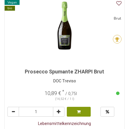
Vegan
bio
Brut
Prosecco Spumante ZHARPI Brut
DOC Treviso
*
10,89 €
/ 0,75l
(14,52 € / 1 l)
Lebensmittelkennzeichnung