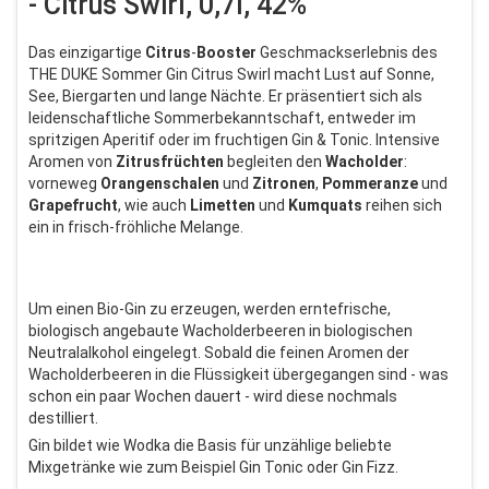
- Citrus Swirl, 0,7l, 42%
Das einzigartige
Citrus
-
Booster
Geschmackserlebnis des
THE DUKE Sommer Gin Citrus Swirl macht Lust auf Sonne,
See, Biergarten und lange Nächte. Er präsentiert sich als
leidenschaftliche Sommerbekanntschaft, entweder im
spritzigen Aperitif oder im fruchtigen Gin & Tonic. Intensive
Aromen von
Zitrusfrüchten
begleiten den
Wacholder
:
vorneweg
Orangenschalen
und
Zitronen
,
Pommeranze
und
Grapefrucht
, wie auch
Limetten
und
Kumquats
reihen sich
ein in frisch-fröhliche Melange.
Um einen Bio-Gin zu erzeugen, werden erntefrische,
biologisch angebaute Wacholderbeeren in biologischen
Neutralalkohol eingelegt. Sobald die feinen Aromen der
Wacholderbeeren in die Flüssigkeit übergegangen sind - was
schon ein paar Wochen dauert - wird diese nochmals
destilliert.
Gin bildet wie Wodka die Basis für unzählige beliebte
Mixgetränke wie zum Beispiel Gin Tonic oder Gin Fizz.