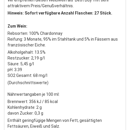
Wir empfehlen diesen Weißwein als 'Best Buy' mit sehr
attraktivem Preis/Genußverhältnis.
Hinweis: Sofort verfügbare Anzahl Flaschen: 27 Stück.
Zum Wein:
Rebsorten: 100% Chardonnay
Reifung: 3 Monate, 95% im Stahltank und 5% in Fässern aus
französischer Eiche.
Alkoholgehalt: 13.5%
Restzucker: 2,19 g/l
Säure: 5,45 g/l
pH: 3.39
SO2 Gesamt: 68 mg/l
(Durchschnittswerte)
Nährwertangaben je 100 ml:
Brennwert: 356 kJ / 85 kcal
Kohlenhydrate: 2 g
davon Zucker: 0,3 g
Enthält geringfügige Mengen von Fett, gesättigten
Fettsäuren, Eiweiß und Salz.