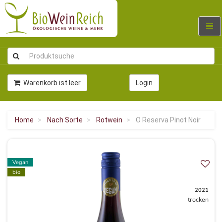
Navig
umsc
Warenkorb ist leer
Login
Home
Nach Sorte
Rotwein
O Reserva Pinot Noir
Vegan
bio
2021
trocken