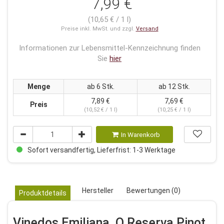
7,99 €
(10,65 € / 1 l)
Preise inkl. MwSt. und zzgl.
Versand
Informationen zur Lebensmittel-Kennzeichnung finden
Sie
hier
Menge
ab 6 Stk.
ab 12 Stk.
7,89 €
7,69 €
Preis
(10,52 € / 1 l)
(10,25 € / 1 l)
In Warenkorb
Sofort versandfertig, Lieferfrist: 1-3 Werktage
Hersteller
Bewertungen (0)
Produktdetails
Vinedos Emiliana, O Reserva Pinot