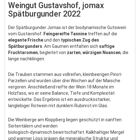
Weingut Gustavshof, jomax
Spätburgunder 2022
Der Spätburgunder Jomax ist der biodynamische Gutswein
vom Gustavshof.
Feingereifte
Tannine
treffen auf die
elegante
Frische
und den
typischen Zug des
Spätburgunders
. Am Gaumen entfalten sich
saftige
Fruchtaromen
, begleitet von
zarten
,
würzigen
Nuancen
, die
lange nachklingen.
Die Trauben stammen aus vollreifen, kleinbeerigen Pinot-
Parzellen und wurden über drei Wochen auf der Maische
vergoren. Anschließend reifte der Wein 18 Monate im
Holzfass, wo er seine Balance, Tiefe und Komplexität
entwickelte. Das Ergebnis ist ein ausdrucksstarker,
langlebiger Rotwein mit dunklem Rubinrot im Glas.
Die Weinberge am Kloppberg liegen geschützt in sanften
Seitentälern und werden
biologisch-dynamisch bewirtschaftet. Kalkhaltiger Mergel
und warmer Löss prägen die mineralische Struktur und