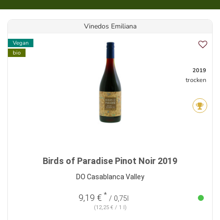
Vinedos Emiliana
Vegan
bio
2019
trocken
Birds of Paradise Pinot Noir 2019
DO Casablanca Valley
*
9,19 €
/ 0,75l
(12,25 € / 1 l)