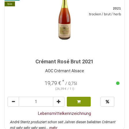
bio
2021
trocken / brut / herb
Crémant Rosé Brut 2021
AOC Crémant Alsace
*
19,79 €
/ 0,75l
(26,39 € / 1 l)
Lebensmittelkennzeichnung
André Stentz produziert schon seit Jahren diesen beliebten Crémant
mit sehr sehr sehr weni...
mehr