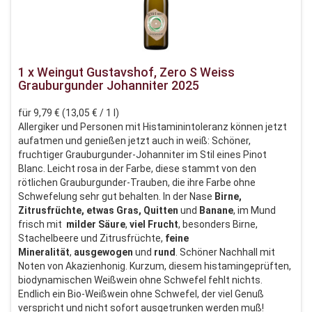
1 x Weingut Gustavshof, Zero S Weiss
Grauburgunder Johanniter 2025
für 9,79 € (13,05 € / 1 l)
Allergiker und Personen mit Histaminintoleranz können jetzt
aufatmen und genießen jetzt auch in weiß: Schöner,
fruchtiger Grauburgunder-Johanniter im Stil eines Pinot
Blanc. Leicht rosa in der Farbe, diese stammt von den
rötlichen Grauburgunder-Trauben, die ihre Farbe ohne
Schwefelung sehr gut behalten. In der Nase
Birne,
Zitrusfrüchte, etwas Gras, Quitten
und
Banane
, im Mund
frisch mit
milder
Säure
,
viel
Frucht
, besonders Birne,
Stachelbeere und Zitrusfrüchte,
feine
Mineralität
,
ausgewogen
und
rund
. Schöner Nachhall mit
Noten von Akazienhonig. Kurzum, diesem histamingeprüften,
biodynamischen Weißwein ohne Schwefel fehlt nichts.
Endlich ein Bio-Weißwein ohne Schwefel, der viel Genuß
verspricht und nicht sofort ausgetrunken werden muß!