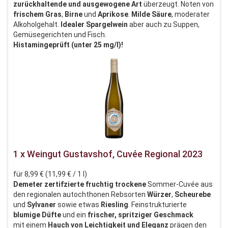
zurückhaltende und ausgewogene Art
überzeugt. Noten von
frischem Gras
,
Birne
und
Aprikose
.
Milde Säure
, moderater
Alkoholgehalt.
Idealer Spargelwein
aber auch zu Suppen,
Gemüsegerichten und Fisch.
Histamingeprüft (unter 25 mg/l)!
1 x Weingut Gustavshof, Cuvée Regional 2023
für 8,99 € (11,99 € / 1 l)
Demeter zertifzierte fruchtig trockene
Sommer-Cuvée aus
den regionalen autochthonen Rebsorten
Würzer
,
Scheurebe
und
Sylvaner
sowie etwas
Riesling
. Feinstrukturierte
blumige Düfte
und ein
frischer, spritziger Geschmack
mit einem
Hauch von Leichtigkeit und Eleganz
prägen den