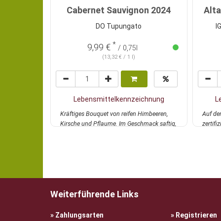
Cabernet Sauvignon 2024
Alt
DO Tupungato
I
*
9,99 €
/ 0,75l
(13,32 € / 1 l)
Lebensmittelkennzeichnung
L
Kräftiges Bouquet von reifen Himbeeren,
Auf der
Kirsche und Pflaume. Im Geschmack saftig,
zertifi
vol...
mehr
Spitze.
Weiterführende Links
Zahlungsarten
Registrieren