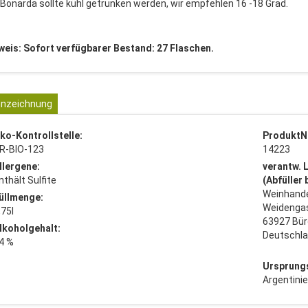
 Bonarda sollte kühl getrunken werden, wir empfehlen 16 -18 Grad.
weis: Sofort verfügbarer Bestand: 27 Flaschen.
nzeichnung
ko-Kontrollstelle:
ProduktN
R-BIO-123
14223
llergene:
verantw. 
nthält Sulfite
(Abfüller
Weinhande
üllmenge:
Weidenga
,75l
63927 Bür
lkoholgehalt:
Deutschl
4 %
Ursprung
Argentini