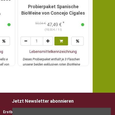
Gran Mal
Probierpaket Spanische
BioWeine von Concejo Cigales
a
*
50,04 €
47,49 €
19
(10,55 € / 1 l)
ng
Lebensmittelkennzeichnung
Lebens
ello e
Dieses Probierpaket enthält je 3 Flaschen
Konsequente 
nell von
unserer beiden exklusiven roten BioWeine
hervorragend
von...
mehr
dichter, noch 
Jetzt Newsletter abonnieren
Erstbesteller sparen 5 EUR mit Gutscheincode