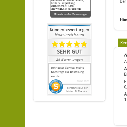
Gestern über Internet bestellt,
Der
heute da! Verpackung
ausgezeichnet. Kann
BioWeinReich nur empfehl
Hinweis zu den Bewertungen
Hin
Ken
Ö
A
A
E
F
0
A
1