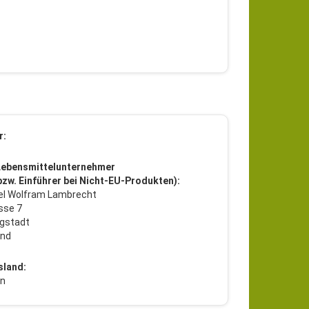
r:
Lebensmittelunternehmer
 bzw. Einführer bei Nicht-EU-Produkten):
l Wolfram Lambrecht
sse 7
gstadt
and
sland:
en