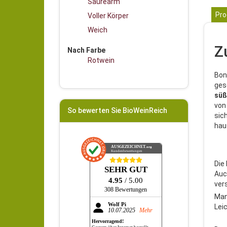
Säurearm
Pro
Voller Körper
Weich
Z
Nach Farbe
Rotwein
Bon
ges
süß
vo
So bewerten Sie BioWeinReich
sic
hau
AUSGEZEICHNET
.org
Kundenbewertungen
Die
SEHR GUT
Auch
4.95
/ 5.00
ver
308 Bewertungen
Man
Wolf Pi
Lei
10.07.2025
Mehr
Hervorragend!