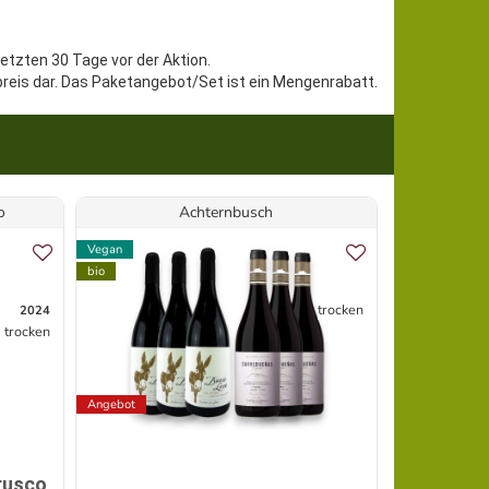
letzten 30 Tage vor der Aktion.
preis dar. Das Paketangebot/Set ist ein Mengenrabatt.
o
Achternbusch
D
Vegan
Vegan
bio
bio
trocken
2024
trocken
Angebot
rusco