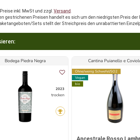
 Preise inkl. MwSt und zzgl.
Versand
.
en gestrichenen Preisen handelt es sich um den niedrigsten Preis der 
aketangeboten/Sets stellt der Streichpreis den unrabattierten Einzel
ieren:
Bodega Piedra Negra
Cantina Puianello e Coviol
Ohne/wenig Schwefel/SO2
Vegan
bio
2023
trocken
Ancestrale Rosso Lamb