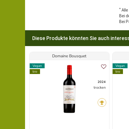
*
Alle
Bei d
Bei P
Diese Produkte könnten Sie auch interess
Domaine Bousquet
Vegan
Vegan
bio
bio
2024
trocken