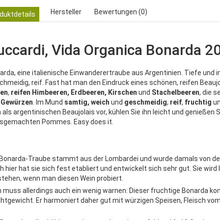
Hersteller
Bewertungen (0)
duktdetails
uccardi, Vida Organica Bonarda 2
arda, eine italienische Einwanderertraube aus Argentinien. Tiefe und i
chmeidig, reif. Fast hat man den Eindruck eines schönen, reifen Beaujo
en
,
reifen
Himbeeren, Erdbeeren, Kirschen
und
Stachelbeeren
, die 
n
Gewürzen
. Im Mund
samtig,
weich
und
geschmeidig
,
reif
,
fruchtig
un
h als argentinischen Beaujolais vor, kühlen Sie ihn leicht und genießen 
sgemachten Pommes. Easy does it.
 Bonarda-Traube stammt aus der Lombardei und wurde damals von den
 hier hat sie sich fest etabliert und entwickelt sich sehr gut. Sie wir
stehen, wenn man diesen Wein probiert.
 muss allerdings auch ein wenig warnen: Dieser fruchtige Bonarda kom
chtgewicht. Er harmoniert daher gut mit würzigen Speisen, Fleisch vom 