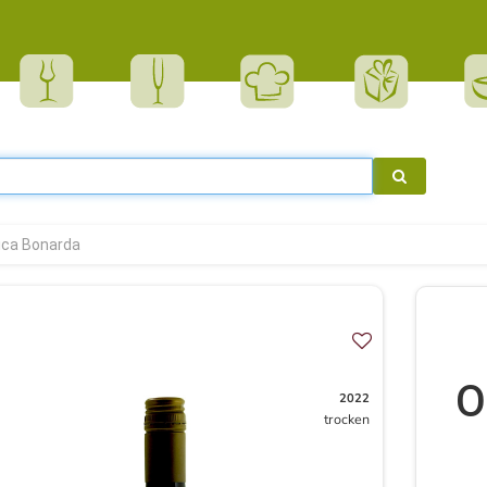
ica Bonarda
O
2022
trocken