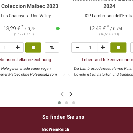
a Coleccion Malbec 2023
2024
G Los Chacayes - Uco Valley
IGP Lambrusco dell´Emili
*
*
13,29 €
12,49 €
/ 0,75l
/ 0,75l
(17,72 € / 1 l)
(16,65 € / 1 l)
ebensmittelkennzeichnung
Lebensmittelkennzeichnu
 Hefe gereifter sehr feiner vegan
Der Lambrusco Ancestrale von Puian
zierter Malbec ohne Holzeinsatz vom
Coviolo ist ein natürlich und traditio
..
mehr
Ha...
mehr
So finden Sie uns
BioWeinReich