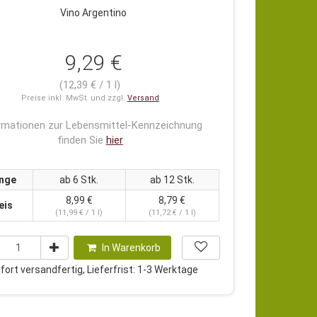
Vino Argentino
9,29 €
(12,39 € / 1 l)
Preise inkl. MwSt. und zzgl.
Versand
rmationen zur Lebensmittel-Kennzeichnung
finden Sie
hier
nge
ab 6 Stk.
ab 12 Stk.
8,99 €
8,79 €
eis
(11,99 € / 1 l)
(11,72 € / 1 l)
In Warenkorb
ort versandfertig, Lieferfrist: 1-3 Werktage