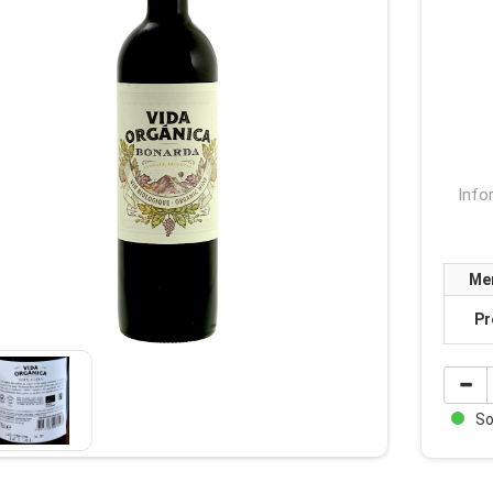
Info
Me
Pr
Sof