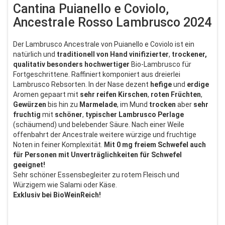
Cantina Puianello e Coviolo,
Ancestrale Rosso Lambrusco 2024
Der Lambrusco Ancestrale von Puianello e Coviolo ist ein
natürlich und
traditionell
von
Hand
vinifizierter
,
trockener,
qualitativ besonders hochwertiger
Bio-Lambrusco für
Fortgeschrittene. Raffiniert komponiert aus dreierlei
Lambrusco Rebsorten. In der Nase dezent
hefige
und
erdige
Aromen gepaart mit
sehr
reifen
Kirschen
,
roten
Früchten
,
Gewürzen
bis hin zu
Marmelade
, im Mund
trocken
aber
sehr
fruchtig
mit
schöner
,
typischer
Lambrusco
Perlage
(schäumend) und belebender Säure. Nach einer Weile
offenbahrt der Ancestrale weitere würzige und fruchtige
Noten in feiner Komplexität.
Mit 0 mg freiem Schwefel auch
für Personen mit Unverträglichkeiten für Schwefel
geeignet!
Sehr schöner Essensbegleiter zu rotem Fleisch und
Würzigem wie Salami oder Käse.
Exklusiv bei BioWeinReich!