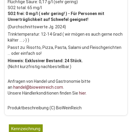
Flüchtige Säure: 0,17 g/l (sehr gering)
SO2 total: 65 mg/l
SO2 frei: 0 mg/l ( sehr gering! ) - Für Personen mit
Unverträglichkeit auf Schwefel geeignet!
(Durchschnittswerte Jg. 2024)
Trinktemperatur: 12-14 Grad ( wir mögen es auch gerne noch
kälter ... ;-) )
Passt zu: Risotto, Pizza, Pasta, Salami und Fleischgerichten
... oder einfach so!
Hinweis: Exklusiver Bestand: 24 Stück.
(Nicht kurzfristig nachbestellbar.)
Anfragen von Handel und Gastronomie bitte
an
handel@bioweinreich.com
.
Unsere Händlerkonditionen finden Sie
hier
.
Produktbeschreibung (C) BioWeinReich
Kennzeichnung