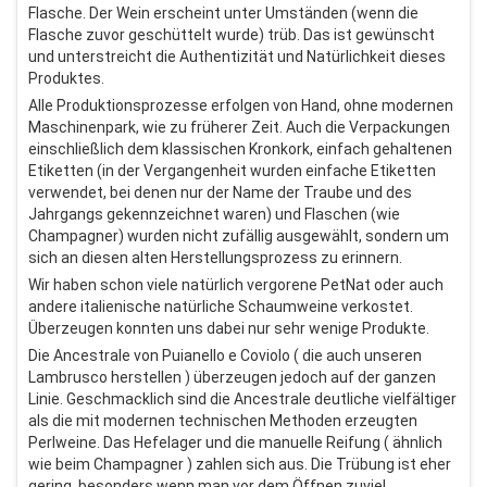
Flasche. Der Wein erscheint unter Umständen (wenn die
Flasche zuvor geschüttelt wurde) trüb. Das ist gewünscht
und unterstreicht die Authentizität und Natürlichkeit dieses
Produktes.
Alle Produktionsprozesse erfolgen von Hand, ohne modernen
Maschinenpark, wie zu früherer Zeit. Auch die Verpackungen
einschließlich dem klassischen Kronkork, einfach gehaltenen
Etiketten (in der Vergangenheit wurden einfache Etiketten
verwendet, bei denen nur der Name der Traube und des
Jahrgangs gekennzeichnet waren) und Flaschen (wie
Champagner) wurden nicht zufällig ausgewählt, sondern um
sich an diesen alten Herstellungsprozess zu erinnern.
Wir haben schon viele natürlich vergorene PetNat oder auch
andere italienische natürliche Schaumweine verkostet.
Überzeugen konnten uns dabei nur sehr wenige Produkte.
Die Ancestrale von Puianello e Coviolo ( die auch unseren
Lambrusco herstellen ) überzeugen jedoch auf der ganzen
Linie. Geschmacklich sind die Ancestrale deutliche vielfältiger
als die mit modernen technischen Methoden erzeugten
Perlweine. Das Hefelager und die manuelle Reifung ( ähnlich
wie beim Champagner ) zahlen sich aus. Die Trübung ist eher
gering, besonders wenn man vor dem Öffnen zuviel