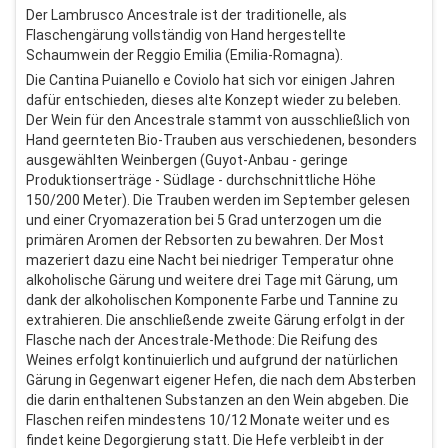
Der Lambrusco Ancestrale ist der traditionelle, als
Flaschengärung vollständig von Hand hergestellte
Schaumwein der Reggio Emilia (Emilia-Romagna).
Die Cantina Puianello e Coviolo hat sich vor einigen Jahren
dafür entschieden, dieses alte Konzept wieder zu beleben.
Der Wein für den Ancestrale stammt von ausschließlich von
Hand geernteten Bio-Trauben aus verschiedenen, besonders
ausgewählten Weinbergen (Guyot-Anbau - geringe
Produktionserträge - Südlage - durchschnittliche Höhe
150/200 Meter). Die Trauben werden im September gelesen
und einer Cryomazeration bei 5 Grad unterzogen um die
primären Aromen der Rebsorten zu bewahren. Der Most
mazeriert dazu eine Nacht bei niedriger Temperatur ohne
alkoholische Gärung und weitere drei Tage mit Gärung, um
dank der alkoholischen Komponente Farbe und Tannine zu
extrahieren. Die anschließende zweite Gärung erfolgt in der
Flasche nach der Ancestrale-Methode: Die Reifung des
Weines erfolgt kontinuierlich und aufgrund der natürlichen
Gärung in Gegenwart eigener Hefen, die nach dem Absterben
die darin enthaltenen Substanzen an den Wein abgeben. Die
Flaschen reifen mindestens 10/12 Monate weiter und es
findet keine Degorgierung statt. Die Hefe verbleibt in der