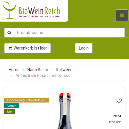
Navig
umsc
Warenkorb ist leer
Login
Home
Nach Sorte
Rotwein
Ancestrale Rosso Lambrusco
Ohne/wenig Schwefel/SO2
Vegan
bio
2024
trocken