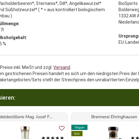
acholderbeeren*, Sternanis*, Dill*, Angelikawurzel*
BioSpirits
nd Süßholzwurzel* ( * = aus kontrolliert biologischem
Bolderweg
nbau )
1332 AW 
Niederlan
üllmenge:
,7l
Ursprung
lkoholgehalt:
EU-Landwi
5 %
 Preise inkl. MwSt und zzgl.
Versand
.
en gestrichenen Preisen handelt es sich um den niedrigsten Preis der 
aketangeboten/Sets stellt der Streichpreis den unrabattierten Einzel
ieren:
deldestillerie Mag. Josef F...
Brennerei Ehringhausen
Vegan
bio