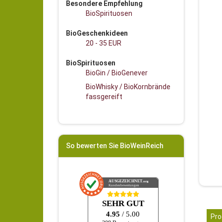
Besondere Empfehlung
BioSpirituosen
BioGeschenkideen
20 - 35 EUR
BioSpirituosen
BioGin / BioGenever
BioWhisky / BioKornbrände
fassgereift
So bewerten Sie BioWeinReich
AUSGEZEICHNET
.org
Kundenbewertungen
SEHR GUT
4.95
/ 5.00
Pro