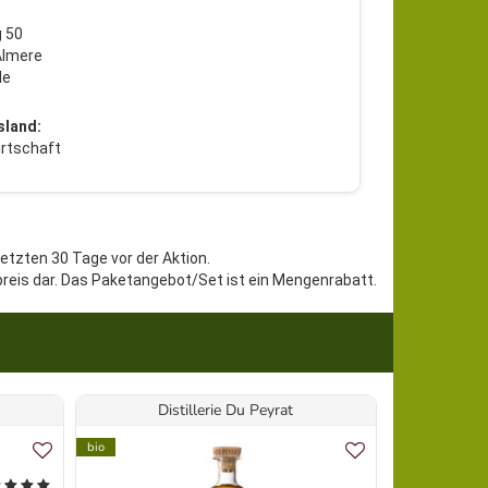
 50
Almere
de
sland:
rtschaft
letzten 30 Tage vor der Aktion.
preis dar. Das Paketangebot/Set ist ein Mengenrabatt.
Distillerie Du Peyrat
Edeldes
bio
Vegan
bio