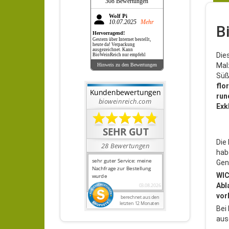
308 Bewertungen
Wolf Pi
10.07.2025
Mehr
B
Hervorragend!
Gestern über Internet bestellt,
heute da! Verpackung
ausgezeichnet. Kann
Die
BioWeinReich nur empfehl
Mal
Hinweis zu den Bewertungen
Süß
flo
run
Exk
Die 
hab
Gen
WIC
Abl
vor
Bei
aus