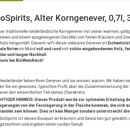
ioSpirits, Alter Korngenever, 0,7l,
ser traditionelle niederländische Korngenever mit seiner warmen, gold
zwein und einem ausgewogenen Destillat von feinen Kräutern und Gewür
holz hergestellt. Danach reift dieser exklusive Genever im
Eichenholz
rale Noten
im Mund
voll und rund
mit
schön eingebundenem Holz, fe
den und langen Nachhall.
lusiv bei BioWeinReich!
Niederländer lieben Ihren Genever und sie wissen, warum. Wir haben viele 
en Sie ein gewisses, typisches Profil, aber die Zusammensetzung der
ever den wesentlichen Teil seines Charakters.
HTIGER HINWEIS: Dieses Produkt wurde zur optimalen Erhaltung der A
agerungen von der Fasslagerung in der Flasche kommen, die sich 
handen sein können. Dies ist kein Mangel sondern unterstreicht die
 BioSpirits ist dieses Bouquet an Kräutern und Gewürzen gut gewählt
gezeichnet und ergeben einen runden Genuß.