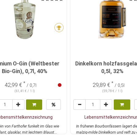
mium O-Gin (Weltbester
Dinkelkorn holzfassgela
Bio-Gin), 0,7l, 40%
0,5l, 32%
*
*
42,99 €
29,89 €
/ 0,7l
/ 0,5l
(61,41 € / 1 l)
(59,78 € / 1 l)
ebensmittelkennzeichnung
Lebensmittelkennzeichnu
in von Farthofer funkelt im Glas wie
In früheren Bourbonfässern lagert di
llant, glasklar, mit leichtem Blaust...
malzig-milde Dinkelkorn und reift zu