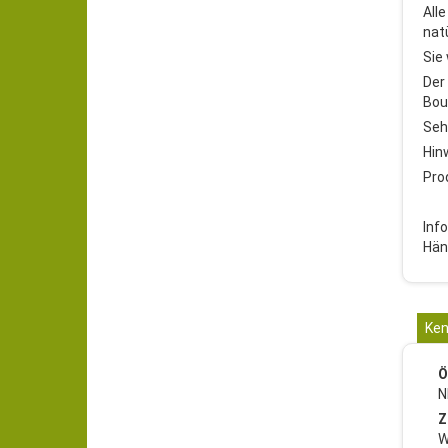
All
nat
Sie
Der
Bou
Seh
Hin
Pro
Inf
Hän
Ken
Ö
N
Z
W