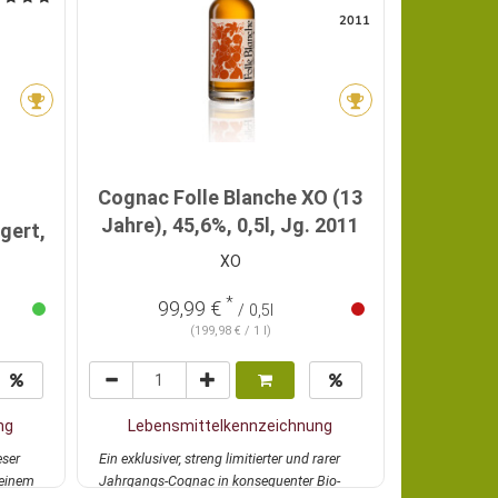
2011
Cognac Folle Blanche XO (13
Jahre), 45,6%, 0,5l, Jg. 2011
gert,
Enzian
XO
*
99,99 €
55
/ 0,5l
(199,98 € / 1 l)
ng
Lebensmittelkennzeichnung
Lebens
eser
Ein exklusiver, streng limitierter und rarer
Bio-Enzians
 einem
Jahrgangs-Cognac in konsequenter Bio-
prämierten ö