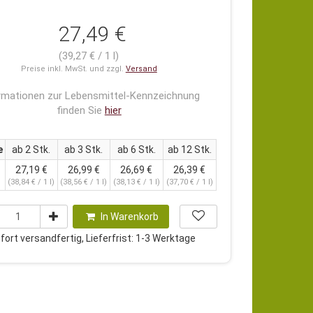
27,49 €
(39,27 € / 1 l)
Preise inkl. MwSt. und zzgl.
Versand
rmationen zur Lebensmittel-Kennzeichnung
finden Sie
hier
e
ab 2 Stk.
ab 3 Stk.
ab 6 Stk.
ab 12 Stk.
27,19 €
26,99 €
26,69 €
26,39 €
(38,84 € / 1 l)
(38,56 € / 1 l)
(38,13 € / 1 l)
(37,70 € / 1 l)
In Warenkorb
ort versandfertig, Lieferfrist: 1-3 Werktage