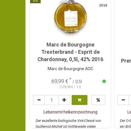
bio
2016
Marc de Bourgogne
Tresterbrand - Esprit de
Chardonnay, 0,5l, 42% 2016
Pre
Marc de Bourgogne AOC
*
69,99 €
/ 0,5l
(139,98 € / 1 l)
Lebensmittelkennzeichnung
L
Der exzellente biologische Viré-Clessé von
Der O-G
Guillemot-Michel ist mittlerweile vielen
ein Bri