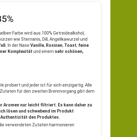
 35%
gelben Farbe wird aus 100% Getreidealkohol,
zen wie Sternanis, Dill, Angelikawurzel und
faß
. In der Nase
Vanille
,
Rosinen
,
Toast
,
feine
iner Komplexität
und einem
sehr schönen,
probiert und jeder ist für sich einzigartig. Alle
 Zutaten für den zweiten Brennvorgang gibt dem
romen nur leicht filtriert. Es kann daher zu
auch lösen und schwebend im Produkt
 Authentizität des Produktes.
, die verwendeten Zutaten harmonieren