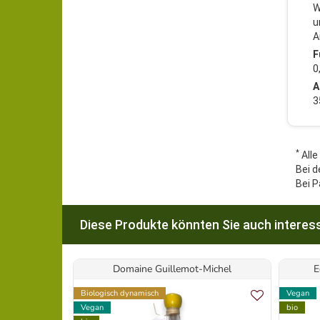
W
u
A
F
0
A
3
*
Alle
Bei d
Bei P
Diese Produkte könnten Sie auch interess
Domaine Guillemot-Michel
E
Biologisch dynamisch
Vegan
Vegan
bio