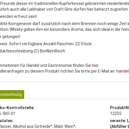
e Freunde dieser im traditionellen Kupferkessel gebrannten niederländis
ürlich auch alle Liebhaber von Craft Gins dürfen hier beherzt zugreifen.
 werden erfreut sein!
 Alte Korngenever darf zusätzlich nach dem Brennen noch einige Zeit 
rbon-Whisky geben ihm ein besonders Aroma, das sich ideal in die fein
r gelungen!
weis: Sofort verfügbare Anzahl Flaschen: 22 Stück.
duktbeschreibung (C) BioWeinReich
ormationen für Handel und Gastronomie finden Sie
hier
.
dleranfragen zu diesem Produkt richten Sie bitte per E-Mail an:
handel
nzeichnung
ko-Kontrollstelle:
ProduktN
L-BIO-01
12255
utaten:
verantw. 
asser, Alkohol aus Getreide*, Malz-Wein*,
(Abfüller