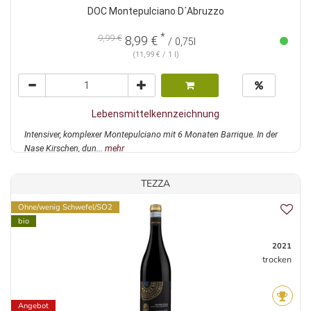
DOC Montepulciano D´Abruzzo
*
9,99 €
8,99 €
/ 0,75l
(11,99 € / 1 l)
Lebensmittelkennzeichnung
Intensiver, komplexer Montepulciano mit 6 Monaten Barrique. In der
Nase Kirschen, dun...
mehr
TEZZA
Ohne/wenig Schwefel/SO2
bio
2021
trocken
Angebot