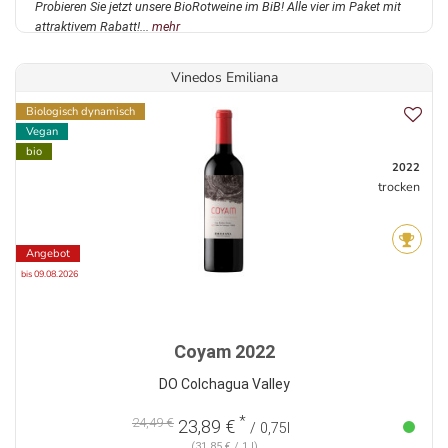
Probieren Sie jetzt unsere BioRotweine im BiB! Alle vier im Paket mit
attraktivem Rabatt!...
mehr
Vinedos Emiliana
Biologisch dynamisch
Vegan
bio
2022
trocken
Angebot
bis 09.08.2026
Coyam 2022
DO Colchagua Valley
*
24,49 €
23,89 €
/ 0,75l
(31,85 € / 1 l)