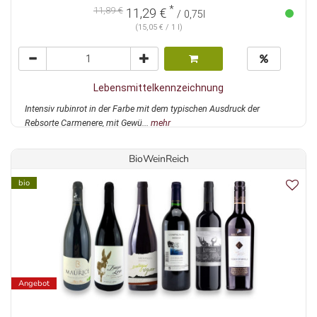
*
11,89 €
11,29 €
/ 0,75l
(15,05 € / 1 l)
Lebensmittelkennzeichnung
Intensiv rubinrot in der Farbe mit dem typischen Ausdruck der
Rebsorte Carmenere, mit Gewü...
mehr
BioWeinReich
bio
Angebot