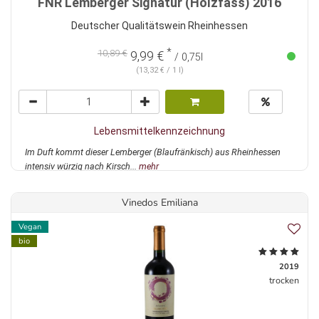
FNR Lemberger Signatur (Holzfass) 2016
Deutscher Qualitätswein Rheinhessen
*
10,89 €
9,99 €
/ 0,75l
(13,32 € / 1 l)
Lebensmittelkennzeichnung
Im Duft kommt dieser Lemberger (Blaufränkisch) aus Rheinhessen
intensiv würzig nach Kirsch...
mehr
Vinedos Emiliana
Vegan
bio
2019
trocken