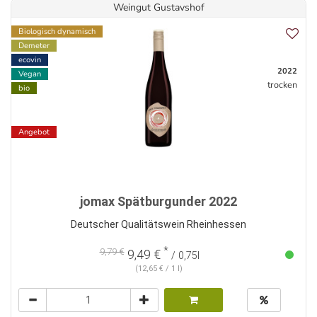
Weingut Gustavshof
Biologisch dynamisch
Demeter
ecovin
2022
Vegan
trocken
bio
Angebot
jomax Spätburgunder 2022
Deutscher Qualitätswein Rheinhessen
*
9,79 €
9,49 €
/ 0,75l
(12,65 € / 1 l)