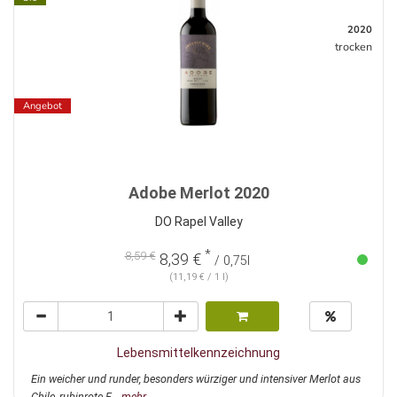
2020
trocken
Angebot
Adobe Merlot 2020
DO Rapel Valley
*
8,59 €
8,39 €
/ 0,75l
(11,19 € / 1 l)
Lebensmittelkennzeichnung
Ein weicher und runder, besonders würziger und intensiver Merlot aus
Chile, rubinrote F...
mehr