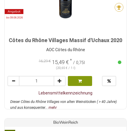
Angebot
bis 09.08.2026
Côtes du Rhône Villages Massif d'Uchaux 2020
AOC Côtes du Rhône
*
16,29 €
15,49 €
/ 0,75l
(20,65 € / 1 l)
Lebensmittelkennzeichnung
Dieser Côtes du Rhône Villages von alten Weinstöcken ( > 40 Jahre)
und aus konsequenter...
mehr
BioWeinReich