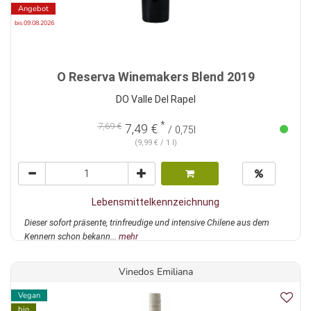
Angebot
bis 09.08.2026
O Reserva Winemakers Blend 2019
DO Valle Del Rapel
*
7,69 €
7,49 €
/ 0,75l
(9,99 € / 1 l)
Lebensmittelkennzeichnung
Dieser sofort präsente, trinfreudige und intensive Chilene aus dem
Kennern schon bekann...
mehr
Vinedos Emiliana
Vegan
bio