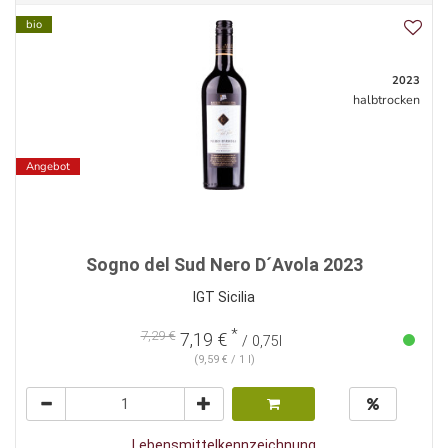
bio
2023
halbtrocken
Angebot
Sogno del Sud Nero D´Avola 2023
IGT Sicilia
*
7,29 €
7,19 €
/ 0,75l
(9,59 € / 1 l)
Lebensmittelkennzeichnung