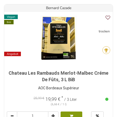
Bernard Cazade
Vegan
bio
trocken
Angebot
Chateau Les Rambauds Merlot-Malbec Créme
De Fûts, 3 L BiB
AOC Bordeaux Supérieur
*
25,99 €
19,99 €
/ 3 Liter
(6,66 € / 1 l)