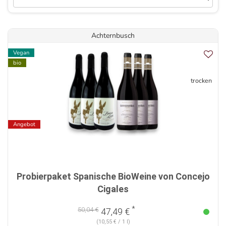
Achternbusch
Vegan
bio
trocken
Angebot
Probierpaket Spanische BioWeine von Concejo
Cigales
*
50,04 €
47,49 €
(10,55 € / 1 l)