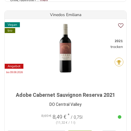
Vinedos Emiliana
Vegan
bio
2021
trocken
Angebot
bis 09.08.2026
Adobe Cabernet Sauvignon Reserva 2021
DO Central Valley
*
8,69 €
8,49 €
/ 0,75l
(11,32 € / 1 l)