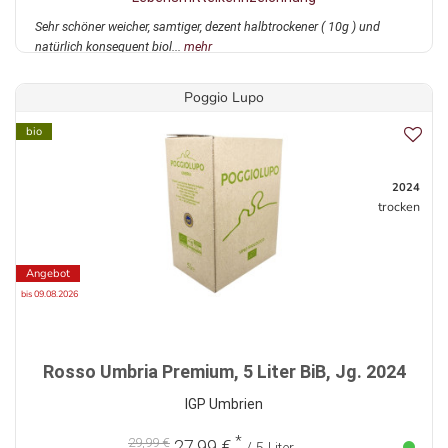
Sehr schöner weicher, samtiger, dezent halbtrockener ( 10g ) und
natürlich konsequent biol...
mehr
Poggio Lupo
bio
2024
trocken
Angebot
bis 09.08.2026
Rosso Umbria Premium, 5 Liter BiB, Jg. 2024
IGP Umbrien
*
29,99 €
27,99 €