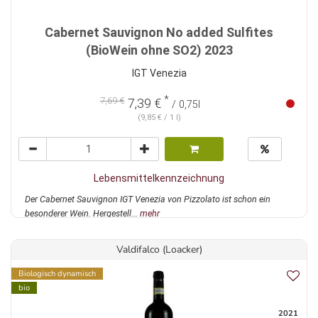
Cabernet Sauvignon No added Sulfites
(BioWein ohne SO2) 2023
IGT Venezia
*
7,69 €
7,39 €
/ 0,75l
(9,85 € / 1 l)
Lebensmittelkennzeichnung
Der Cabernet Sauvignon IGT Venezia von Pizzolato ist schon ein
besonderer Wein. Hergestell...
mehr
Valdifalco (Loacker)
Biologisch dynamisch
bio
2021