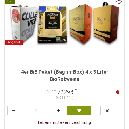
bio
Angebot
4er BiB Paket (Bag-in-Box) 4 x 3 Liter
BioRotweine
*
76,06 €
72,29 €
(6,02 € / 1 l)
Lebensmittelkennzeichnung