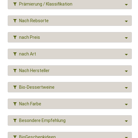
Prämierung / Klassifikation
Nach Rebsorte
nach Preis
nach Art
Nach Hersteller
Bio-Dessertweine
Nach Farbe
Besondere Empfehlung
BioGeschenkideen