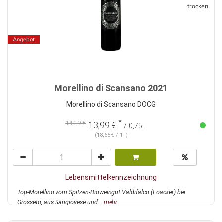
trocken
Angebot
Morellino di Scansano 2021
Morellino di Scansano DOCG
*
14,19 €
13,99 €
/ 0,75l
(18,65 € / 1 l)
Lebensmittelkennzeichnung
Top-Morellino vom Spitzen-Bioweingut Valdifalco (Loacker) bei
Grosseto, aus Sangiovese und...
mehr