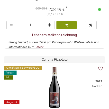
*
209,58 €
208,49 €
(23,17 € / 1 l)
Lebensmittelkennzeichnung
Streng limitiert, nur ein Paket pro Kunde pro Jahr! Weitere Details und
Informationen zu d...
mehr
Cantina Pizzolato
Ohne/wenig Schwefel/SO2
Vegan
bio
2023
trocken
Angebot