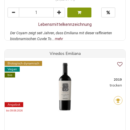
Lebensmittelkennzeichnung
Der Coyam zeigt seit Jahren, dass Emiliana mit dieser raffinierten
biodynamischen Cuvée To...
mehr
Vinedos Emiliana
Biologisch dynamisch
Vegan
bio
2019
trocken
Angebot
bis 09.08.2026