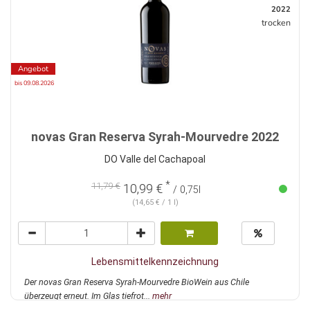
2022
trocken
Angebot
bis 09.08.2026
novas Gran Reserva Syrah-Mourvedre 2022
DO Valle del Cachapoal
*
11,79 €
10,99 €
/ 0,75l
(14,65 € / 1 l)
Lebensmittelkennzeichnung
Der novas Gran Reserva Syrah-Mourvedre BioWein aus Chile
überzeugt erneut. Im Glas tiefrot...
mehr