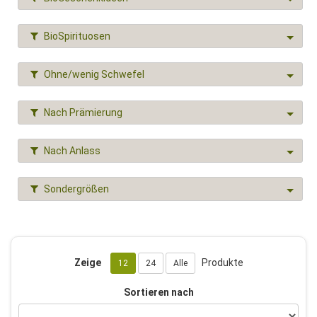
BioSpirituosen
Ohne/wenig Schwefel
Nach Prämierung
Nach Anlass
Sondergrößen
Zeige
Produkte
12
24
Alle
Sortieren nach