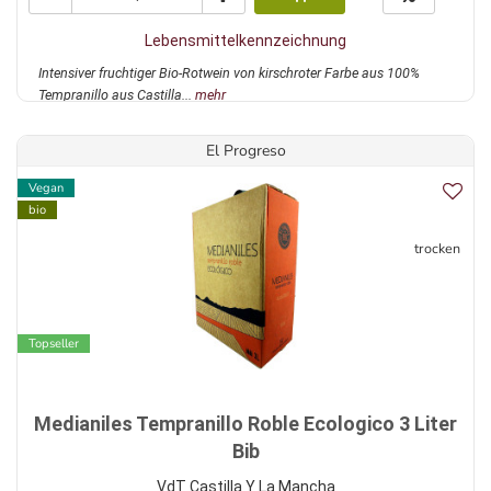
Lebensmittelkennzeichnung
Intensiver fruchtiger Bio-Rotwein von kirschroter Farbe aus 100%
Tempranillo aus Castilla...
mehr
El Progreso
Vegan
bio
trocken
Topseller
Medianiles Tempranillo Roble Ecologico 3 Liter
Bib
VdT Castilla Y La Mancha