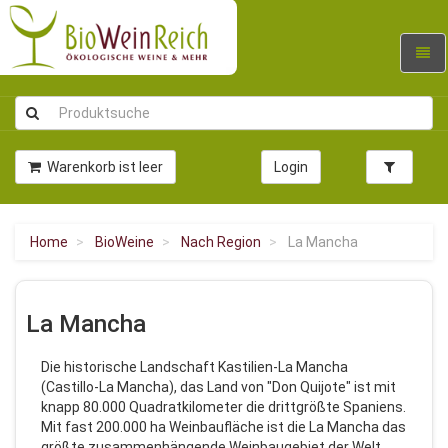
Navig
umsc
Warenkorb ist leer
Login
Home
BioWeine
Nach Region
La Mancha
La Mancha
Die historische Landschaft Kastilien-La Mancha
(Castillo-La Mancha), das Land von "Don Quijote" ist mit
knapp 80.000 Quadratkilometer die drittgrößte Spaniens.
Mit fast 200.000 ha Weinbaufläche ist die La Mancha das
größte zusammenhängende Weinbaugebiet der Welt.