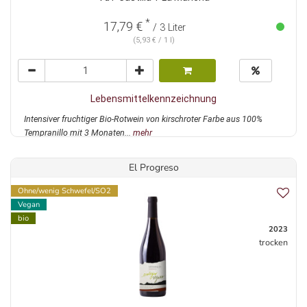
*
17,79 €
/ 3 Liter
(5,93 € / 1 l)
Lebensmittelkennzeichnung
Intensiver fruchtiger Bio-Rotwein von kirschroter Farbe aus 100%
Tempranillo mit 3 Monaten...
mehr
El Progreso
Ohne/wenig Schwefel/SO2
Vegan
bio
2023
trocken