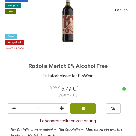
Vegan
lieblich
bio
Neu
Angebot
bis 09.08.2026
Rodolia Merlot 0% Alcohol Free
Entalkoholisierter BioWein
*
6,99 €
6,79 €
(9,05 € / 1 l)
Lebensmittelkennzeichnung
Der Rodolia vom spanischen Bio-Spezialisten Mureda ist ein weicher,
fruchtiger Merlot, der...
mehr