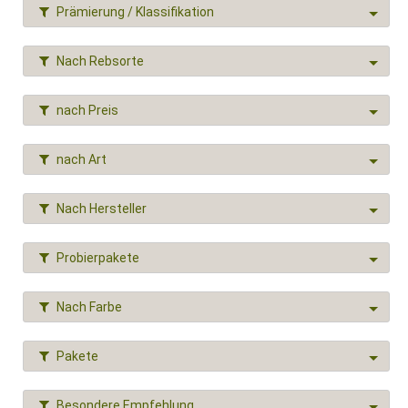
auch etwas Merlot. Als Weißweinsorte dominiert klar
Prämierung / Klassifikation
Airén, danach folgt die bei uns unbekanntere Macabeo
(Viura) es werden aber inzwischen unter anderem auch
Nach Rebsorte
erfolgreich Sauvignon Blanc, Chardonnay und sogar
Moscatel (Muskateller) angebaut. (Quellen:
BioWeinReich, Wikipedia, Wein-Aus-Spanien.Org)
nach Preis
nach Art
Nach Hersteller
Probierpakete
Nach Farbe
Pakete
Besondere Empfehlung