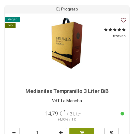
El Progreso
Vegan
bio
trocken
Medianiles Tempranillo 3 Liter BiB
VdT La Mancha
*
14,79 €
/ 3 Liter
(4,93 € / 1 l)