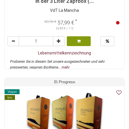
in der 3 Liter Zapfbox (...
VdT La Mancha
*
60,96 €
57,99 €
(4,83 € / 1 l)
Lebensmittelkennzeichnung
Probieren Sie in diesem Set unsere ausgezeichneten und sehr
preiswerten, veganen BioWeine...
mehr
El Progreso
Vegan
bio