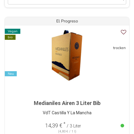
El Progreso
Vegan
bio
trocken
Neu
Medianiles Airen 3 Liter Bib
VdT Castilla Y La Mancha
*
14,39 €
/ 3 Liter
(4,80 € / 1 l)