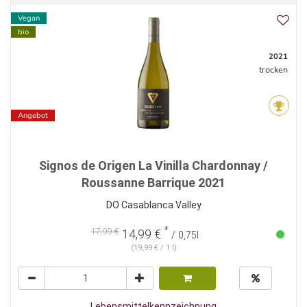
Vegan
bio
2021
trocken
Angebot
Signos de Origen La Vinilla Chardonnay /
Roussanne Barrique 2021
DO Casablanca Valley
*
17,99 €
14,99 €
/ 0,75l
(19,99 € / 1 l)
Lebensmittelkennzeichnung