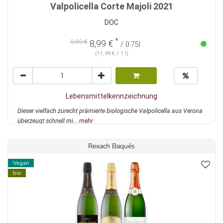
Valpolicella Corte Majoli 2021
DOC
*
9,69 €
8,99 €
/ 0.75l
(11,99 € / 1 l)
Lebensmittelkennzeichnung
Dieser vielfach zurecht prämierte biologische Valpolicella aus Verona
überzeugt schnell mi...
mehr
Rexach Baqués
Vegan
bio