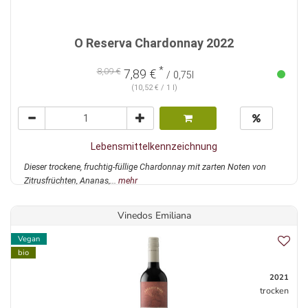
O Reserva Chardonnay 2022
*
8,09 €
7,89 €
/ 0,75l
(10,52 € / 1 l)
Lebensmittelkennzeichnung
Dieser trockene, fruchtig-füllige Chardonnay mit zarten Noten von
Zitrusfrüchten, Ananas,...
mehr
Vinedos Emiliana
Vegan
bio
2021
trocken