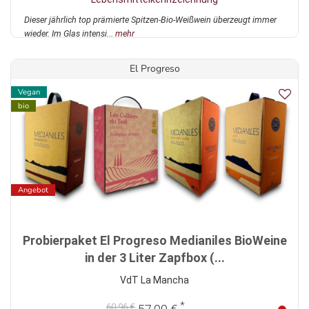
Dieser jährlich top prämierte Spitzen-Bio-Weißwein überzeugt immer
wieder. Im Glas intensi...
mehr
El Progreso
Vegan
bio
Angebot
Probierpaket El Progreso Medianiles BioWeine
in der 3 Liter Zapfbox (...
VdT La Mancha
*
60,96 €