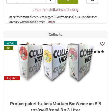
Lebensmittelkennzeichnung
Im Duft kommt dieser Lemberger (Blaufränkisch) aus Rheinhessen
intensiv würzig nach Kirsch...
mehr
Collevite
Vegan
bio
Angebot
Probierpaket Italien/Marken BioWeine im BiB
rot/weiß/rosé 3 x 3 Liter