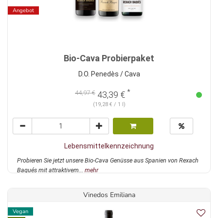
Angebot
Bio-Cava Probierpaket
D.O. Penedès / Cava
*
44,97 €
43,39 €
(19,28 € / 1 l)
Lebensmittelkennzeichnung
Probieren Sie jetzt unsere Bio-Cava Genüsse aus Spanien von Rexach
Baqués mit attraktivem...
mehr
Vinedos Emiliana
Vegan