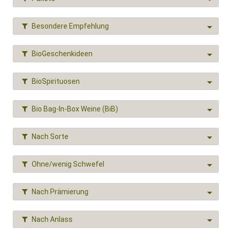
Besondere Empfehlung
BioGeschenkideen
BioSpirituosen
Bio Bag-In-Box Weine (BiB)
Nach Sorte
Ohne/wenig Schwefel
Nach Prämierung
Nach Anlass