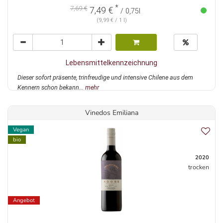
*
7,69 €
7,49 €
/ 0,75l
(9,99 € / 1 l)
Lebensmittelkennzeichnung
Dieser sofort präsente, trinfreudige und intensive Chilene aus dem
Kennern schon bekann...
mehr
Vinedos Emiliana
Vegan
bio
2020
trocken
Angebot