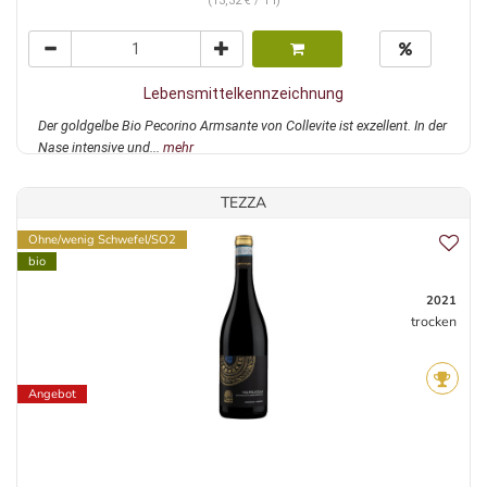
(13,32 € / 1 l)
Lebensmittelkennzeichnung
Der goldgelbe Bio Pecorino Armsante von Collevite ist exzellent. In der
Nase intensive und...
mehr
TEZZA
Ohne/wenig Schwefel/SO2
bio
2021
trocken
Angebot