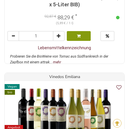
x 5-Liter BIB)
*
92,87 €
88,29 €
(5,89 € / 1 l)
Lebensmittelkennzeichnung
Probieren Sie die BioWeine von Tornac aus Südfrankreich in der
Zapfbox mit einem attrak...
mehr
Vinedos Emiliana
Vegan
bio
Angebot