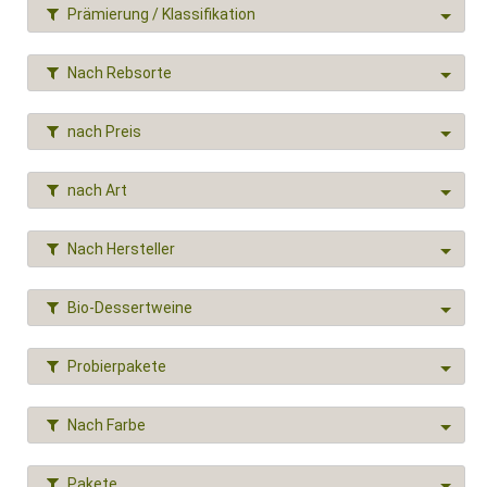
Prämierung / Klassifikation
Nach Rebsorte
nach Preis
nach Art
Nach Hersteller
Bio-Dessertweine
Probierpakete
Nach Farbe
Pakete