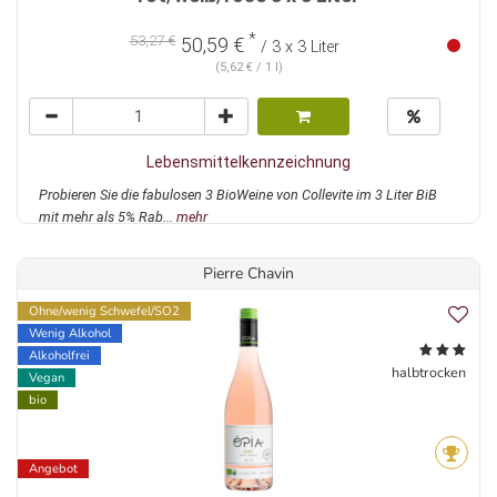
*
53,27 €
50,59 €
/ 3 x 3 Liter
(5,62 € / 1 l)
Lebensmittelkennzeichnung
Probieren Sie die fabulosen 3 BioWeine von Collevite im 3 Liter BiB
mit mehr als 5% Rab...
mehr
Pierre Chavin
Ohne/wenig Schwefel/SO2
Wenig Alkohol
Alkoholfrei
halbtrocken
Vegan
bio
Angebot