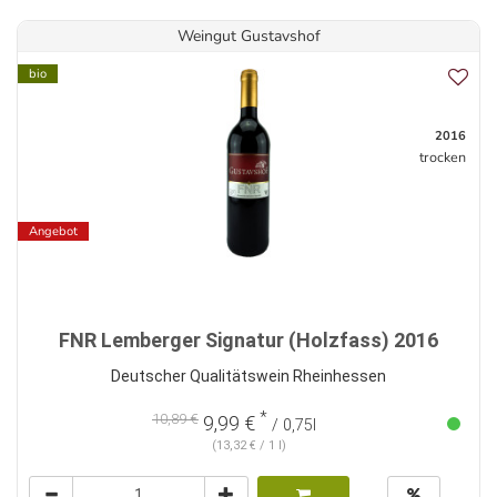
Weingut Gustavshof
bio
2016
trocken
Angebot
FNR Lemberger Signatur (Holzfass) 2016
Deutscher Qualitätswein Rheinhessen
*
10,89 €
9,99 €
/ 0,75l
(13,32 € / 1 l)