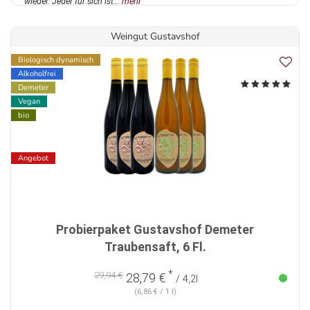
wieder. Jeder für sich ist...
mehr
Weingut Gustavshof
Biologisch dynamisch
Alkoholfrei
Demeter
Vegan
bio
Angebot
Probierpaket Gustavshof Demeter
Traubensaft, 6 Fl.
*
29,94 €
28,79 €
/ 4,2l
(6,86 € / 1 l)