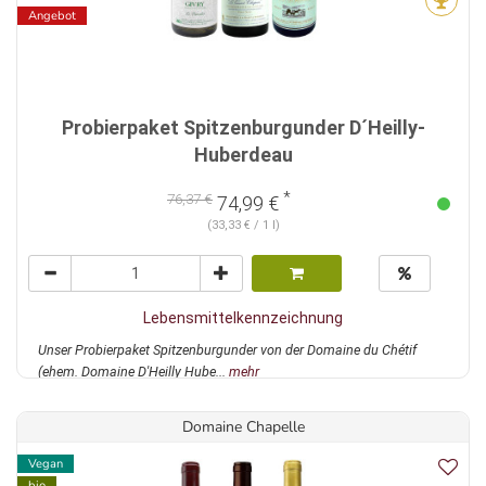
Angebot
Probierpaket Spitzenburgunder D´Heilly-
Huberdeau
*
76,37 €
74,99 €
(33,33 € / 1 l)
Lebensmittelkennzeichnung
Unser Probierpaket Spitzenburgunder von der Domaine du Chétif
(ehem. Domaine D'Heilly Hube...
mehr
Domaine Chapelle
Vegan
bio