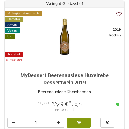
Weingut Gustavshof
Biologisch dynamisch
Demeter
ecovin
2019
Vegan
trocken
bio
Angebot
bis 09.08.2026
MyDessert Beerenauslese Huxelrebe
Dessertwein 2019
Beerenauslese Rheinhessen
*
23,99 €
22,49 €
/ 0,75l
(44,98 € / 1 l)