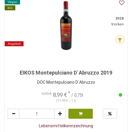
Vegan
bio
2019
trocken
Angebot
EIKOS Montepulciano D´Abruzzo 2019
DOC Montepulciano D´Abruzzo
*
9,99 €
8,99 €
/ 0,75l
(11,99 € / 1 l)
Lebensmittelkennzeichnung