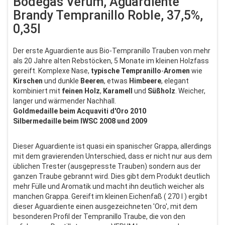
Bodegas Verum, Aguardiente
Brandy Tempranillo Roble, 37,5%,
0,35l
Der erste Aguardiente aus Bio-Tempranillo Trauben von mehr
als 20 Jahre alten Rebstöcken, 5 Monate im kleinen Holzfass
gereift. Komplexe Nase,
typische
Tempranillo
-
Aromen
wie
Kirschen
und dunkle
Beeren
, etwas
Himbeere
, elegant
kombiniert mit
feinen
Holz
,
Karamell
und
Süßholz
. Weicher,
langer und wärmender Nachhall.
Goldmedaille beim Acquaviti d'Oro 2010
Silbermedaille beim IWSC 2008 und 2009
Dieser Aguardiente ist quasi ein spanischer Grappa, allerdings
mit dem gravierenden Unterschied, dass er nicht nur aus dem
üblichen Trester (ausgepresste Trauben) sondern aus der
ganzen Traube gebrannt wird. Dies gibt dem Produkt deutlich
mehr Fülle und Aromatik und macht ihn deutlich weicher als
manchen Grappa. Gereift im kleinen Eichenfaß ( 270 l ) ergibt
dieser Aguardiente einen ausgezeichneten 'Oro', mit dem
besonderen Profil der Tempranillo Traube, die von den