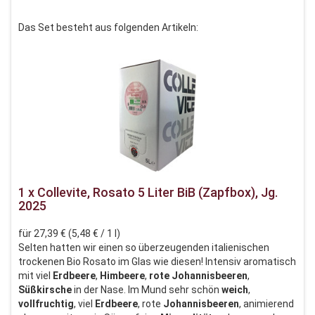
Das Set besteht aus folgenden Artikeln:
1 x Collevite, Rosato 5 Liter BiB (Zapfbox), Jg.
2025
für 27,39 € (5,48 € / 1 l)
Selten hatten wir einen so überzeugenden italienischen
trockenen Bio Rosato im Glas wie diesen! Intensiv aromatisch
mit viel
Erdbeere
,
Himbeere
,
rote Johannisbeeren
,
Süßkirsche
in der Nase. Im Mund sehr schön
weich
,
vollfruchtig
, viel
Erdbeere
, rote
Johannisbeeren
, animierend