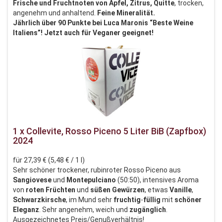
Frische und Fruchtnoten von Apfel, Zitrus, Quitte
, trocken,
angenehm und anhaltend.
Feine Mineralität.
Jährlich über 90 Punkte bei Luca Maronis “Beste Weine
Italiens”! Jetzt auch für Veganer geeignet!
1 x Collevite, Rosso Piceno 5 Liter BiB (Zapfbox)
2024
für 27,39 € (5,48 € / 1 l)
Sehr schöner trockener, rubinroter Rosso Piceno aus
Sangiovese
und
Montepulciano
(50:50), intensives Aroma
von
roten
Früchten
und
süßen
Gewürzen
, etwas
Vanille
,
Schwarzkirsche
, im Mund sehr
fruchtig
-
füllig
mit
schöner
Eleganz
. Sehr angenehm, weich und
zugänglich
.
Ausgezeichnetes Preis/Genußverhältnis!