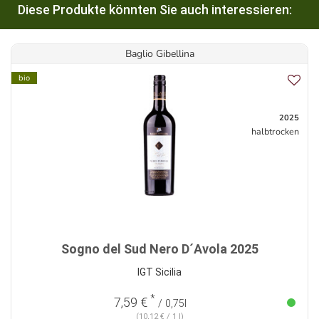
Diese Produkte könnten Sie auch interessieren:
Baglio Gibellina
bio
2025
halbtrocken
Sogno del Sud Nero D´Avola 2025
IGT Sicilia
*
7,59 €
/ 0,75l
(10,12 € / 1 l)