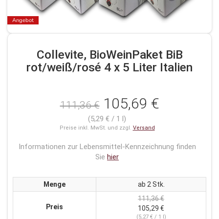
Angebot
Collevite, BioWeinPaket BiB
rot/weiß/rosé 4 x 5 Liter Italien
105,69 €
111,36 €
(5,29 € / 1 l)
Preise inkl. MwSt. und zzgl.
Versand
Informationen zur Lebensmittel-Kennzeichnung finden
Sie
hier
Menge
ab 2 Stk.
111,36 €
Preis
105,29 €
(5,27 € / 1 l)