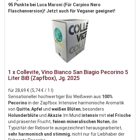
95 Punkte bei Luca Maroni (Für Carpino Nero
Flaschenversion)! Jetzt auch für Veganer geeignet!
1 x Collevite, Vino Bianco San Biagio Pecorino 5
Liter BiB (Zapfbox), Jg. 2025
für 28,69 € (5,74 € / 1 l)
Sensationeller hochwertiger Bio Weißwein aus
100%
Pecorino
in der Zapfbox. Intensive harmonische Aromatik
von
Quitte
,
Apfel
und
weißen
Blüten
, besonders
Holunderblüte
und
Akazie
. Im Mund
intensiv
mit
viel Frische
und präsenter Frucht,
feinen mineralischen Noten
, die
Typizität der Rebsorte ausgezeichnet herausgearbeitet,
sehr harmonisch und stimmig
, nicht nur für Liebhaber der