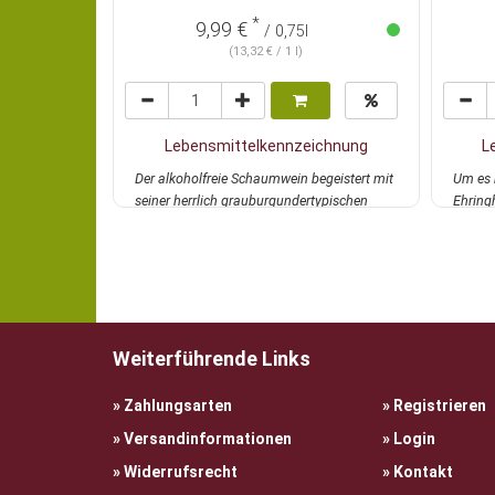
*
9,99 €
/ 0,75l
(13,32 € / 1 l)
Lebensmittelkennzeichnung
L
Der alkoholfreie Schaumwein begeistert mit
Um es 
seiner herrlich grauburgundertypischen
Ehring
Cremigke...
mehr
Freaks 
Weiterführende Links
Zahlungsarten
Registrieren
Versandinformationen
Login
Widerrufsrecht
Kontakt