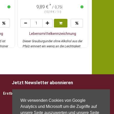
*
9,89 €
27,
/ 0,75l
(13,19 € / 1 l)
ng
Lebensmittelkennzeichnung
Lebens
 ist
Dieser Grauburgunder ohne Alkohol aus der
Strohgelber, 
chöner
Pfalz erinnert ein wenig an die Leichtigkeit
feinfruchtige
der...
mehr
autochthonen
Jetzt Newsletter abonnieren
Erstbesteller sparen 5 EUR mit Gutscheincode
Wir verwenden Cookies von Google
Analytics und Microsoft um die Zugriffe auf
unsere Seite auszuwerten und unsere Seite