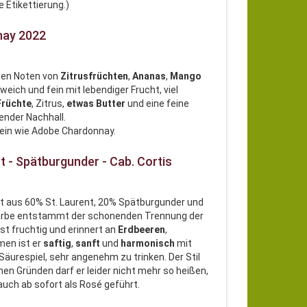
 Etikettierung.)
nay 2022
rten Noten von
Zitrusfrüchten
,
Ananas
,
Mango
eich und fein mit lebendiger Frucht, viel
Früchte
, Zitrus,
etwas Butter
und eine feine
ender Nachhall.
Wein wie Adobe Chardonnay.
t - Spätburgunder - Cab. Cortis
t aus 60% St. Laurent, 20% Spätburgunder und
-Farbe entstammt der schonenden Trennung der
st fruchtig und erinnert an
Erdbeeren
,
men ist er
saftig
,
sanft
und
harmonisch
mit
Säurespiel, sehr angenehm zu trinken. Der Stil
hen Gründen darf er leider nicht mehr so heißen,
r auch ab sofort als Rosé geführt.