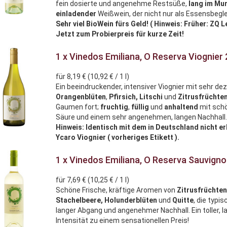
fein dosierte und angenehme Restsüße,
lang
im
Mu
einladender
Weißwein, der nicht nur als Essensbegl
Sehr viel BioWein fürs Geld! ( Hinweis: Früher: ZQ L
Jetzt zum Probierpreis für kurze Zeit!
1 x Vinedos Emiliana, O Reserva Viognier
für 8,19 € (10,92 € / 1 l)
Ein beeindruckender, intensiver Viognier mit sehr d
Orangenblüten
,
Pfirsich, Litschi
und
Zitrusfrüchte
Gaumen fort;
fruchtig
,
füllig
und
anhaltend
mit sch
Säure und einem sehr angenehmen, langen Nachhall
Hinweis: Identisch mit dem in Deutschland nicht e
Ycaro Viognier ( vorheriges Etikett ).
1 x Vinedos Emiliana, O Reserva Sauvign
für 7,69 € (10,25 € / 1 l)
Schöne Frische, kräftige Aromen von
Zitrusfrüchte
Stachelbeere, Holunderblüten
und
Quitte
, die typ
langer Abgang und angenehmer Nachhall. Ein toller, 
Intensität zu einem sensationellen Preis!