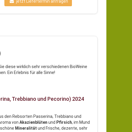
jetzt Liefertermin anfragen
)
Sie diese wirklich sehr verschiedenen BioWeine
. Ein Erlebnis für alle Sinne!
serina, Trebbiano und Pecorino) 2024
 aus den Rebsorten Passerina, Trebbiano und
s Aroma von
Akazienblüten
und
Pfirsich
, im Mund
, schöne
Mineralität
und Frische, dezente, sehr