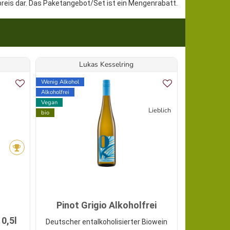
preis dar. Das Paketangebot/Set ist ein Mengenrabatt.
Lukas Kesselring
Wenig Alkohol
Vegan
Alkoholfrei
bio
Vegan
Lieblich
bio
Topseller
Pass
Pinot Grigio Alkoholfrei
(Zap
 0,5l
Deutscher entalkoholisierter Biowein