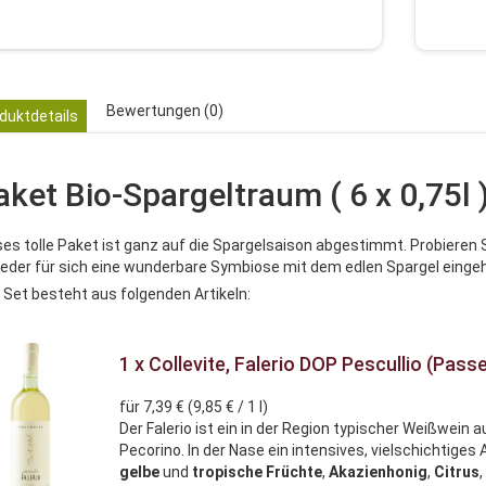
Bewertungen (0)
duktdetails
aket Bio-Spargeltraum ( 6 x 0,75l 
ses tolle Paket ist ganz auf die Spargelsaison abgestimmt. Probieren 
 jeder für sich eine wunderbare Symbiose mit dem edlen Spargel eingehen
 Set besteht aus folgenden Artikeln:
1 x Collevite, Falerio DOP Pescullio (Pas
für 7,39 € (9,85 € / 1 l)
Der Falerio ist ein in der Region typischer Weißwein
Pecorino. In der Nase ein intensives, vielschichtige
gelbe
und
tropische
Früchte
,
Akazienhonig
,
Citrus