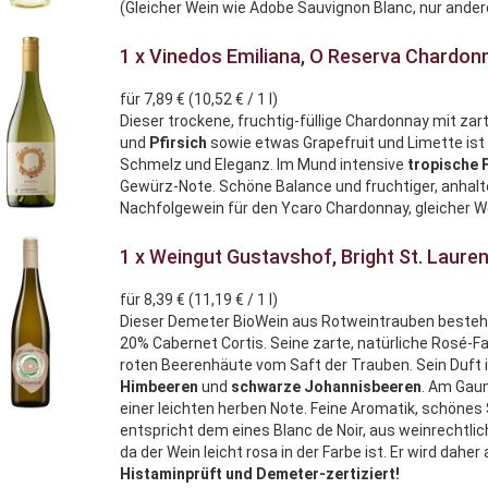
(Gleicher Wein wie Adobe Sauvignon Blanc, nur andere
1 x Vinedos Emiliana, O Reserva Chardon
für 7,89 € (10,52 € / 1 l)
Dieser trockene, fruchtig-füllige Chardonnay mit za
und
Pfirsich
sowie etwas Grapefruit und Limette ist w
Schmelz und Eleganz. Im Mund intensive
tropische 
Gewürz-Note. Schöne Balance und fruchtiger, anhalt
Nachfolgewein für den Ycaro Chardonnay, gleicher 
1 x Weingut Gustavshof, Bright St. Lauren
für 8,39 € (11,19 € / 1 l)
Dieser Demeter BioWein aus Rotweintrauben besteh
20% Cabernet Cortis. Seine zarte, natürliche Rosé
roten Beerenhäute vom Saft der Trauben. Sein Duft i
Himbeeren
und
schwarze
Johannisbeeren
. Am Gau
einer leichten herben Note. Feine Aromatik, schönes 
entspricht dem eines Blanc de Noir, aus weinrechtlic
da der Wein leicht rosa in der Farbe ist. Er wird dahe
Histaminprüft und Demeter-zertiziert!