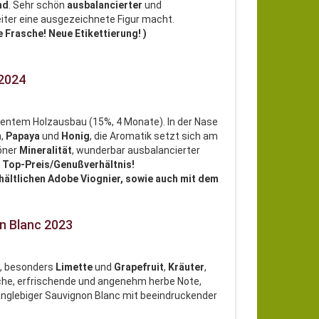
nd
. Sehr schön
ausbalancierter
und
eiter eine ausgezeichnete Figur macht.
e Frasche! Neue Etikettierung! )
 2024
ezentem Holzausbau (15%, 4 Monate). In der Nase
n
,
Papaya
und
Honig
, die Aromatik setzt sich am
öner
Mineralität
, wunderbar ausbalancierter
.
Top-Preis/Genußverhältnis!
rhältlichen Adobe Viognier, sowie auch mit dem
on Blanc 2023
n
, besonders
Limette
und
Grapefruit
,
Kräuter
,
ische, erfrischende und angenehm herbe Note,
langlebiger Sauvignon Blanc mit beeindruckender