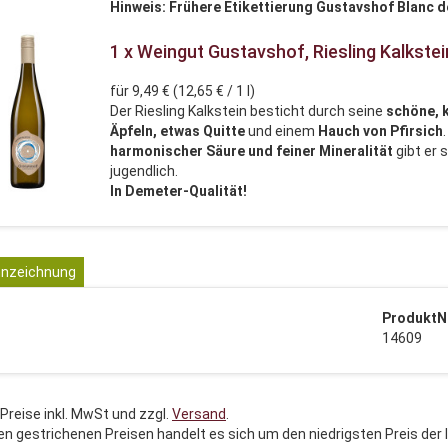
Hinweis: Frühere Etikettierung Gustavshof Blanc de
1 x Weingut Gustavshof, Riesling Kalkste
für 9,49 € (12,65 € / 1 l)
Der Riesling Kalkstein besticht durch seine
schöne, k
Äpfeln, etwas Quitte
und einem
Hauch von Pfirsich
harmonischer Säure und feiner Mineralität
gibt er 
jugendlich.
In Demeter-Qualität!
nzeichnung
ProduktN
14609
 Preise inkl. MwSt und zzgl.
Versand
.
en gestrichenen Preisen handelt es sich um den niedrigsten Preis der 