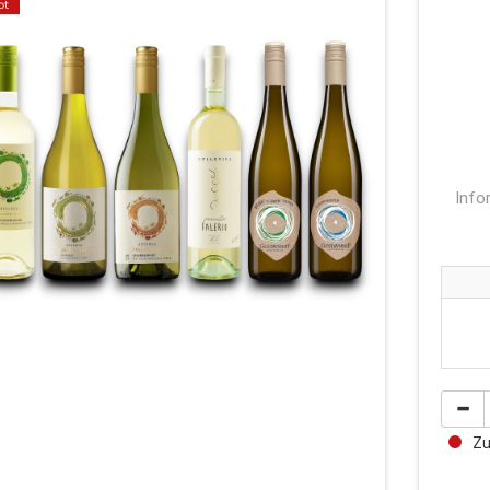
ot
Info
Zur