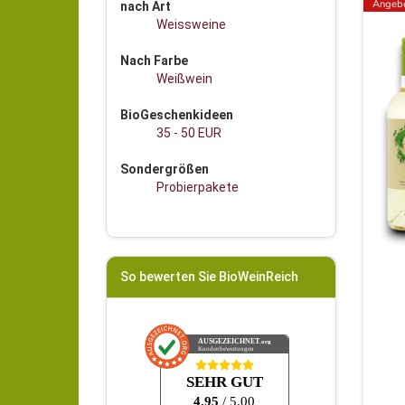
Angeb
nach Art
Weissweine
Nach Farbe
Weißwein
BioGeschenkideen
35 - 50 EUR
Sondergrößen
Probierpakete
So bewerten Sie BioWeinReich
AUSGEZEICHNET
.org
Kundenbewertungen
SEHR GUT
4.95
/ 5.00