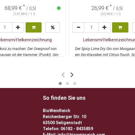
*
*
68,99 €
26,99 €
/ 0,5l
/ 0,5l
(137,98 € / 1 l)
(53,98 € / 1 l)
ebensmittelkennzeichnung
Lebensmittelkennzeichnu
kurz zu machen: Der Overproof von
Der Spicy Lime Dry Gin von Mosgaard
hausen ist der Hammer. (Punkt). Gin-
ein Gin-Klassiker mit Citrus-Touch. S
u...
mehr
Kör...
mehr
So finden Sie uns
BioWeinReich
Reichenberger Str. 10
63500 Seligenstadt
Telefon: 06182 - 8435859
E-Mail: info@bioweinreich.com