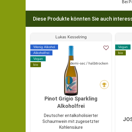
Bei P
Diese Produkte könnten Sie auch interess
Lukas Kesselring
Wenig Alkohol
Vegan
Alkoholfrei
bio
Vegan
demi-sec / halbtrocken
bio
Pinot Grigio Sparkling
Alkoholfrei
Deutscher entalkoholisierter
JO
Schaumwein mit zugesetzter
Kohlensäure