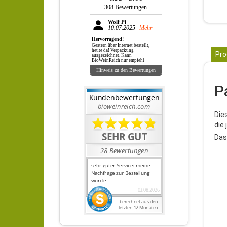
308 Bewertungen
Wolf Pi
10.07.2025
Mehr
Hervorragend!
Gestern über Internet bestellt,
heute da! Verpackung
Pro
ausgezeichnet. Kann
BioWeinReich nur empfehl
Hinweis zu den Bewertungen
P
Die
die
Das