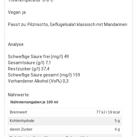
Trinktemperatur: 6-8°C
Vegan: ja
Passt zu: Pilzrisotto, Geflügelsalat klassisch mit Mandarinen
Analyse:
Schweflige Säure frei (mg/l) 49
Gesamtsäure (g/l) 7,1
Restzucker (g/l) 37,4
Schweflige Säure gesamt (mg/l) 159
Vorhandener Alkohol (Vol%) 0,3
Nährwerte:
Nährwertangaben je 100 ml
Brennwert
77 kJ / 19 kcal
Kohlenhydrate
5 g
davon Zucker
4 g