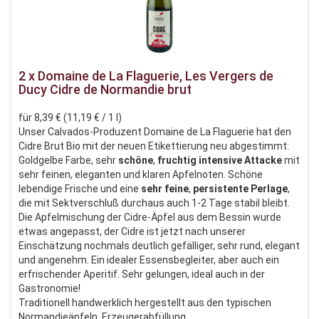
2 x Domaine de La Flaguerie, Les Vergers de
Ducy Cidre de Normandie brut
für 8,39 € (11,19 € / 1 l)
Unser Calvados-Produzent Domaine de La Flaguerie hat den
Cidre Brut Bio mit der neuen Etikettierung neu abgestimmt:
Goldgelbe Farbe, sehr
schöne
,
fruchtig
intensive
Attacke
mit
sehr feinen, eleganten und klaren Apfelnoten. Schöne
lebendige Frische und eine
sehr
feine
,
persistente
Perlage
,
die mit Sektverschluß durchaus auch 1-2 Tage stabil bleibt.
Die Apfelmischung der Cidre-Äpfel aus dem Bessin wurde
etwas angepasst, der Cidre ist jetzt nach unserer
Einschätzung nochmals deutlich gefälliger, sehr rund, elegant
und angenehm. Ein idealer Essensbegleiter, aber auch ein
erfrischender Aperitif. Sehr gelungen, ideal auch in der
Gastronomie!
Traditionell handwerklich hergestellt aus den typischen
Normandieäpfeln, Erzeugerabfüllung.