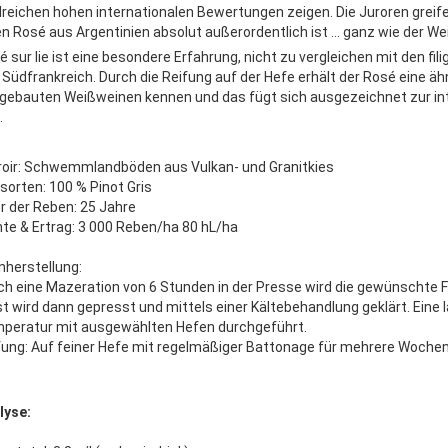
lreichen hohen internationalen Bewertungen zeigen. Die Juroren greife
en Rosé aus Argentinien absolut außerordentlich ist … ganz wie der We
é sur lie ist eine besondere Erfahrung, nicht zu vergleichen mit den fil
 Südfrankreich. Durch die Reifung auf der Hefe erhält der Rosé eine ähn
gebauten Weißweinen kennen und das fügt sich ausgezeichnet zur int
.
roir: Schwemmlandböden aus Vulkan- und Granitkies
sorten: 100 % Pinot Gris
er der Reben: 25 Jahre
hte & Ertrag: 3 000 Reben/ha 80 hL/ha
nherstellung:
ch eine Mazeration von 6 Stunden in der Presse wird die gewünschte Fa
t wird dann gepresst und mittels einer Kältebehandlung geklärt. Eine 
peratur mit ausgewählten Hefen durchgeführt.
fung: Auf feiner Hefe mit regelmäßiger Battonage für mehrere Woche
lyse: