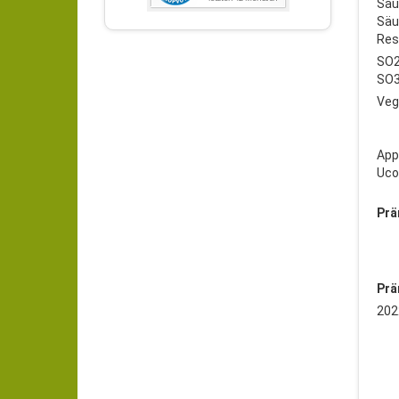
Säur
Säur
Rest
SO2
SO3
Veg
App
Uco
Prä
Prä
202