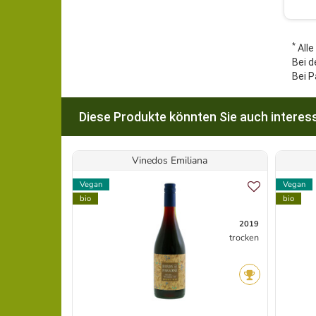
*
Alle
Bei d
Bei P
Diese Produkte könnten Sie auch interess
Vinedos Emiliana
Vegan
Vegan
bio
bio
2019
trocken