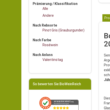
Prämierung / Klassifikation
Alle
Andere
Pro
Nach Rebsorte
Pinot Gris (Grauburgunder)
B
Nach Farbe
2
Roséwein
Nach Anlass
Sen
Valentinstag
Arg
Pro
exk
sch
Jäh
So bewerten Sie BioWeinReich
Die
AUSGEZEICHNET
.org
Fra
Kundenbewertungen
Gla