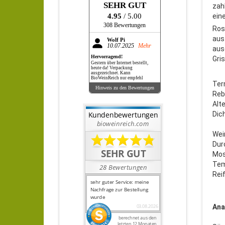
SEHR GUT
zah
4.95
/ 5.00
ein
308 Bewertungen
Ros
aus
Wolf Pi
10.07.2025
Mehr
aus
Hervorragend!
Gris
Gestern über Internet bestellt,
heute da! Verpackung
ausgezeichnet. Kann
BioWeinReich nur empfehl
Ter
Hinweis zu den Bewertungen
Reb
Alt
Dic
Wei
Dur
Mos
Tem
Rei
Ana