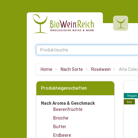
Home
Nach Sorte
Roséwein
Alta Cole
Produkteigenschaften
Vegan
bio
Nach Aroma & Geschmack
Beerenfrüchte
Brioche
Butter
Erdbeere