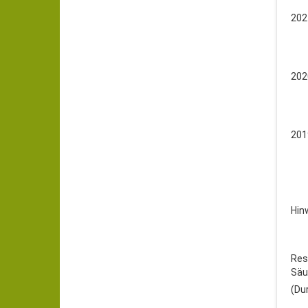
202
202
201
Hin
Res
Säur
(Du