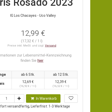
ris Rosado 2023
IG Los Chacayes - Uco Valley
12,99 €
(17,32 € / 1 l)
Preise inkl. MwSt. und zzgl.
Versand
rmationen zur Lebensmittel-Kennzeichnung
finden Sie
hier
nge
ab 6 Stk.
ab 12 Stk.
12,69 €
12,39 €
eis
(16,92 € / 1 l)
(16,52 € / 1 l)
In Warenkorb
ort versandfertig, Lieferfrist: 1-3 Werktage