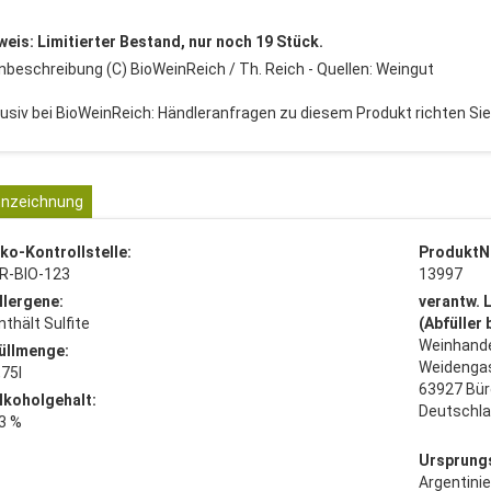
weis: Limitierter Bestand, nur noch 19 Stück.
nbeschreibung (C) BioWeinReich / Th. Reich - Quellen: Weingut
lusiv bei BioWeinReich: Händleranfragen zu diesem Produkt richten Sie 
nzeichnung
ko-Kontrollstelle:
ProduktN
R-BIO-123
13997
llergene:
verantw. 
nthält Sulfite
(Abfüller
Weinhande
üllmenge:
Weidenga
,75l
63927 Bür
lkoholgehalt:
Deutschl
3 %
Ursprung
Argentini