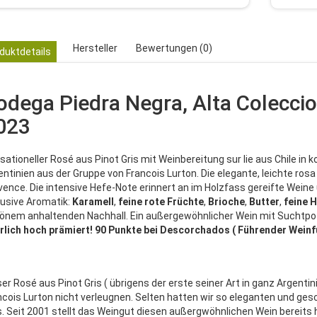
Hersteller
Bewertungen (0)
duktdetails
odega Piedra Negra, Alta Coleccio
023
sationeller Rosé aus Pinot Gris mit Weinbereitung sur lie aus Chile in
entinien aus der Gruppe von Francois Lurton. Die elegante, leichte rosa
vence. Die intensive Hefe-Note erinnert an im Holzfass gereifte Weine
lusive Aromatik:
Karamell
,
feine
rote
Früchte
,
Brioche
,
Butter
,
feine
H
önem anhaltenden Nachhall. Ein außergewöhnlicher Wein mit Suchtpot
rlich hoch prämiert! 90 Punkte bei Descorchados ( Führender Weinfü
ser Rosé aus Pinot Gris ( übrigens der erste seiner Art in ganz Argenti
ncois Lurton nicht verleugnen. Selten hatten wir so eleganten und gesc
s. Seit 2001 stellt das Weingut diesen außergwöhnlichen Wein bereits 