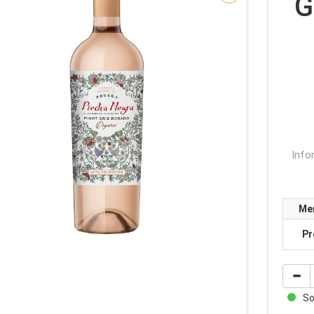
G
Info
Me
Pr
Sof