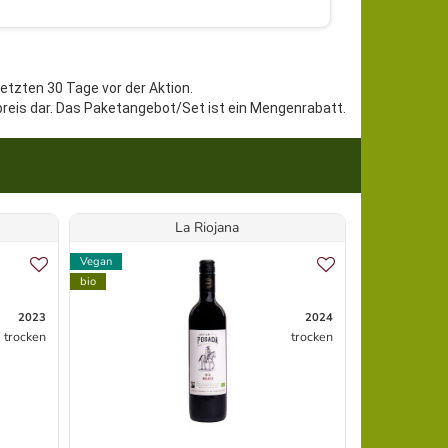
letzten 30 Tage vor der Aktion.
preis dar. Das Paketangebot/Set ist ein Mengenrabatt.
La Riojana
V
Vegan
Vegan
bio
bio
2023
2024
trocken
trocken