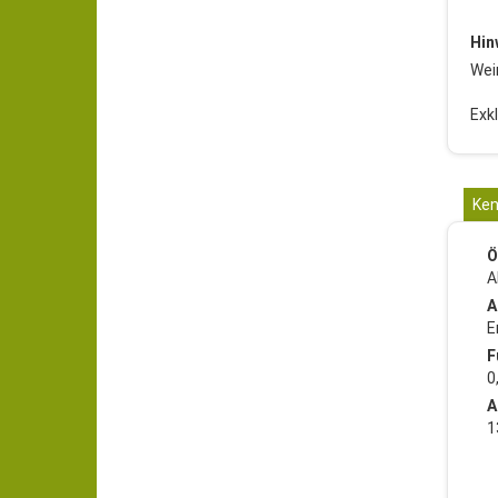
Hin
Wei
Exk
Ken
Ö
A
A
E
F
0
A
1