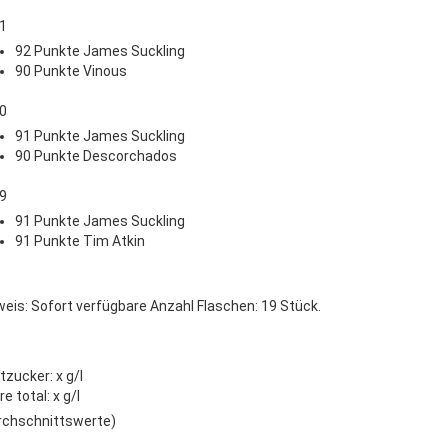
1
92 Punkte James Suckling
90 Punkte Vinous
0
91 Punkte James Suckling
90 Punkte Descorchados
9
91 Punkte James Suckling
91 Punkte Tim Atkin
weis: Sofort verfügbare Anzahl Flaschen: 19 Stück.
tzucker: x g/l
e total: x g/l
rchschnittswerte)