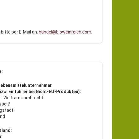
bitte per E-Mail an:
handel@bioweinreich.com
.
r:
Lebensmittelunternehmer
 bzw. Einführer bei Nicht-EU-Produkten):
l Wolfram Lambrecht
sse 7
gstadt
and
sland:
en