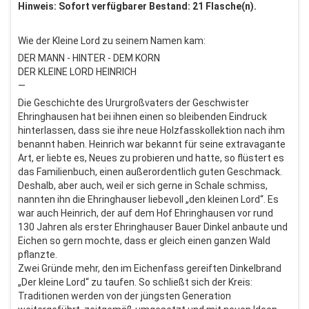
Hinweis: Sofort verfügbarer Bestand: 21 Flasche(n).
Wie der Kleine Lord zu seinem Namen kam:
DER MANN - HINTER - DEM KORN
DER KLEINE LORD HEINRICH
—
Die Geschichte des Ururgroßvaters der Geschwister
Ehringhausen hat bei ihnen einen so bleibenden Eindruck
hinterlassen, dass sie ihre neue Holzfasskollektion nach ihm
benannt haben. Heinrich war bekannt für seine extravagante
Art, er liebte es, Neues zu probieren und hatte, so flüstert es
das Familienbuch, einen außerordentlich guten Geschmack.
Deshalb, aber auch, weil er sich gerne in Schale schmiss,
nannten ihn die Ehringhauser liebevoll „den kleinen Lord“. Es
war auch Heinrich, der auf dem Hof Ehringhausen vor rund
130 Jahren als erster Ehringhauser Bauer Dinkel anbaute und
Eichen so gern mochte, dass er gleich einen ganzen Wald
pflanzte.
Zwei Gründe mehr, den im Eichenfass gereiften Dinkelbrand
„Der kleine Lord“ zu taufen. So schließt sich der Kreis:
Traditionen werden von der jüngsten Generation