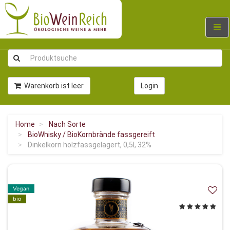
Navig
umsc
Warenkorb ist leer
Login
Home
Nach Sorte
BioWhisky / BioKornbrände fassgereift
Dinkelkorn holzfassgelagert, 0,5l, 32%
Vegan
bio