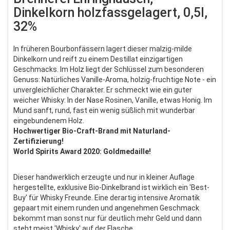
Dinkelkorn holzfassgelagert, 0,5l,
32%
In früheren Bourbonfässern lagert dieser malzig-milde
Dinkelkorn und reift zu einem Destillat einzigartigen
Geschmacks. Im Holz liegt der Schlüssel zum besonderen
Genuss: Natürliches Vanille-Aroma, holzig-fruchtige Note - ein
unvergleichlicher Charakter. Er schmeckt wie ein guter
weicher Whisky: In der Nase Rosinen, Vanille, etwas Honig. Im
Mund sanft, rund, fast ein wenig süßlich mit wunderbar
eingebundenem Holz.
Hochwertiger Bio-Craft-Brand mit Naturland-
Zertifizierung!
World Spirits Award 2020: Goldmedaille!
Dieser handwerklich erzeugte und nur in kleiner Auflage
hergestellte, exklusive Bio-Dinkelbrand ist wirklich ein 'Best-
Buy' für Whisky Freunde. Eine derartig intensive Aromatik
gepaart mit einem runden und angenehmen Geschmack
bekommt man sonst nur für deutlich mehr Geld und dann
steht meist 'Whisky' auf der Flasche.