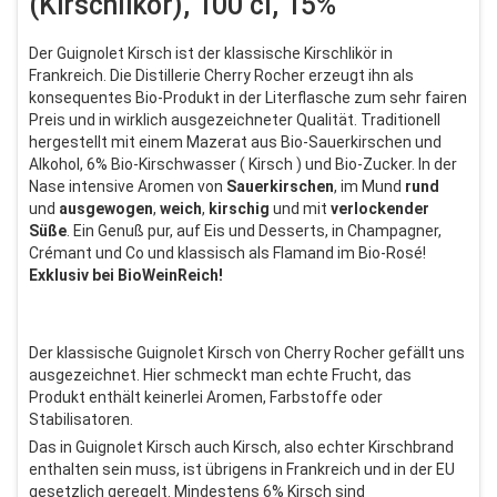
(Kirschlikör), 100 cl, 15%
Der Guignolet Kirsch ist der klassische Kirschlikör in
Frankreich. Die Distillerie Cherry Rocher erzeugt ihn als
konsequentes Bio-Produkt in der Literflasche zum sehr fairen
Preis und in wirklich ausgezeichneter Qualität. Traditionell
hergestellt mit einem Mazerat aus Bio-Sauerkirschen und
Alkohol, 6% Bio-Kirschwasser ( Kirsch ) und Bio-Zucker. In der
Nase intensive Aromen von
Sauerkirschen
, im Mund
rund
und
ausgewogen
,
weich
,
kirschig
und mit
verlockender
Süße
. Ein Genuß pur, auf Eis und Desserts, in Champagner,
Crémant und Co und klassisch als Flamand im Bio-Rosé!
Exklusiv bei BioWeinReich!
Der klassische Guignolet Kirsch von Cherry Rocher gefällt uns
ausgezeichnet. Hier schmeckt man echte Frucht, das
Produkt enthält keinerlei Aromen, Farbstoffe oder
Stabilisatoren.
Das in Guignolet Kirsch auch Kirsch, also echter Kirschbrand
enthalten sein muss, ist übrigens in Frankreich und in der EU
gesetzlich geregelt. Mindestens 6% Kirsch sind