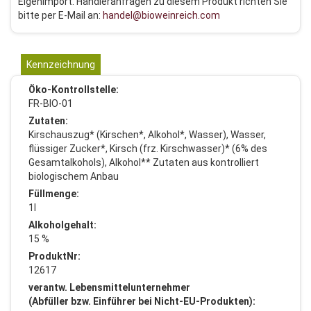
Eigenimport. Händleranfragen zu diesem Produkt richten Sie
bitte per E-Mail an:
handel@bioweinreich.com
Kennzeichnung
Öko-Kontrollstelle:
FR-BIO-01
Zutaten:
Kirschauszug* (Kirschen*, Alkohol*, Wasser), Wasser,
flüssiger Zucker*, Kirsch (frz. Kirschwasser)* (6% des
Gesamtalkohols), Alkohol** Zutaten aus kontrolliert
biologischem Anbau
Füllmenge:
1l
Alkoholgehalt:
15 %
ProduktNr:
12617
verantw. Lebensmittelunternehmer
(Abfüller bzw. Einführer bei Nicht-EU-Produkten):