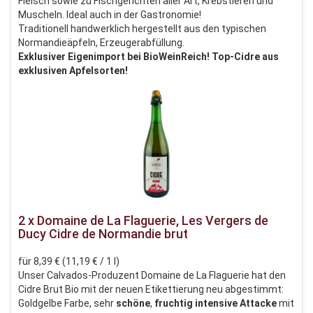
Fleisch sowie zu Fischgerichten aller Art, Krebstieren und
Muscheln. Ideal auch in der Gastronomie!
Traditionell handwerklich hergestellt aus den typischen
Normandieäpfeln, Erzeugerabfüllung.
Exklusiver Eigenimport bei BioWeinReich! Top-Cidre aus
exklusiven Apfelsorten!
2 x Domaine de La Flaguerie, Les Vergers de
Ducy Cidre de Normandie brut
für 8,39 € (11,19 € / 1 l)
Unser Calvados-Produzent Domaine de La Flaguerie hat den
Cidre Brut Bio mit der neuen Etikettierung neu abgestimmt:
Goldgelbe Farbe, sehr
schöne
,
fruchtig
intensive
Attacke
mit