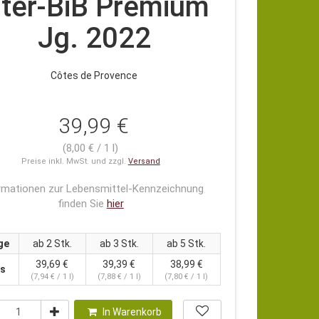
iter-BiB Premium
Jg. 2022
Côtes de Provence
39,99 €
(8,00 € / 1 l)
Preise inkl. MwSt. und zzgl.
Versand
rmationen zur Lebensmittel-Kennzeichnung
finden Sie
hier
ge
ab 2 Stk.
ab 3 Stk.
ab 5 Stk.
39,69 €
39,39 €
38,99 €
is
(7,94 € / 1 l)
(7,88 € / 1 l)
(7,80 € / 1 l)
In Warenkorb