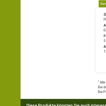
Ken
Ö
F
A
E
F
5
A
1
*
Alle
Bei d
Bei P
Diese Produkte könnten Sie auch interess