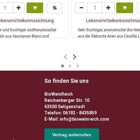
ebensmittelkennzeichnung
Lebensmittelkennzeichnu
r und fruchtiger südfranzösischer
Sehr fruchtiger, aromatischer Bio-We
in aus Sauvignon Blanc und
aus der Rebsorte Airen aus Castilla 
nnay. Knac...
mehr
Mancha....
mehr
So finden Sie uns
BioWeinReich
Reichenberger Str. 10
63500 Seligenstadt
Telefon: 06182 - 8435859
E-Mail: info@bioweinreich.com
Vertrag widerrufen