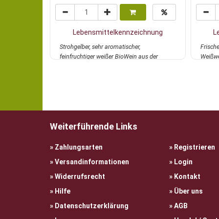
Lebensmittelkennzeichnung
L
Strohgelber, sehr aromatischer,
Frische
feinfruchtiger weißer BioWein aus der
Weißwe
autochthonen Sorte P...
mehr
Chardo
Weiterführende Links
Zahlungsarten
Registrieren
Versandinformationen
Login
Widerrufsrecht
Kontakt
Hilfe
Über uns
Datenschutzerklärung
AGB