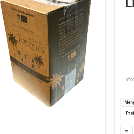
L
Info
Men
Pre