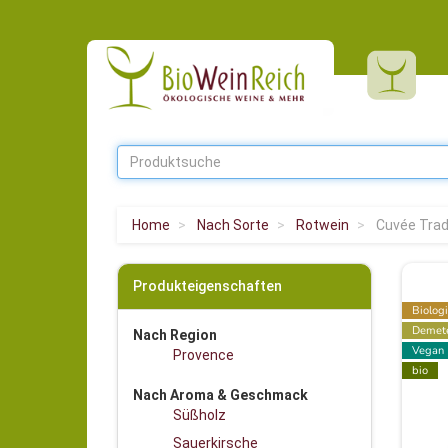
Home
Nach Sorte
Rotwein
Cuvée Trad
Produkteigenschaften
Biolog
Demet
Nach Region
Vegan
Provence
bio
Nach Aroma & Geschmack
Süßholz
Sauerkirsche