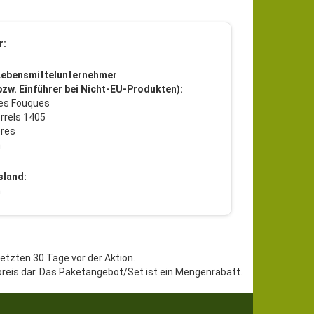
r:
Lebensmittelunternehmer
 bzw. Einführer bei Nicht-EU-Produkten):
es Fouques
rrels 1405
res
h
sland:
h
letzten 30 Tage vor der Aktion.
preis dar. Das Paketangebot/Set ist ein Mengenrabatt.