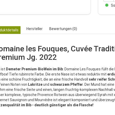
Sof
Hersteller
Bewertungen (0)
duktdetails
omaine les Fouques, Cuvée Tradit
remium Jg. 2022
 ist
Demeter Premium
-
BioWein im Bib
: Domaine Les Fouques füllt die
fbox! Tiefe rubinrote Farbe. Die erste Nase ist etwas reduktiv mit
erdi
h eine schöne Fruchtigkeit, die an eine frische Handvoll
sehr reifer Sc
 feinen Noten von
Lakritze
und
schwarzem Pfeffer
. Der Mund hat eine
 ihm eine frische Seite und einen, langen fruchtig-komplexen Nachhall v
ser komplexe, typische Provence Rotwein aus überwiegend Syrah mit e
ernet Sauvignon und Mourvèdre ist elegant komponiert und überzeugt
tzenqualität im Bib - deutlich günstiger als die Flasche!