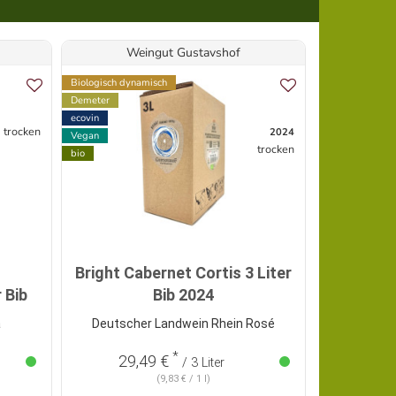
Weingut Gustavshof
Do
Biologisch dynamisch
Biologisch dyn
Demeter
Demeter
ecovin
Vegan
trocken
2024
Vegan
bio
trocken
bio
Topseller
Bright Cabernet Cortis 3 Liter
Cuvée Tr
 Bib
Bib 2024
BiB 
a
Deutscher Landwein Rhein Rosé
C
*
29,49 €
41,
/ 3 Liter
(9,83 € / 1 l)