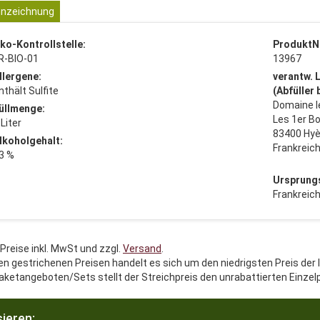
nzeichnung
ko-Kontrollstelle:
ProduktN
R-BIO-01
13967
llergene:
verantw. 
nthält Sulfite
(Abfüller
Domaine l
üllmenge:
Les 1er Bo
 Liter
83400 Hyè
lkoholgehalt:
Frankreic
3 %
Ursprung
Frankreic
 Preise inkl. MwSt und zzgl.
Versand
.
en gestrichenen Preisen handelt es sich um den niedrigsten Preis der 
aketangeboten/Sets stellt der Streichpreis den unrabattierten Einzel
ieren: