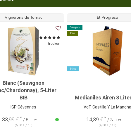
Vignerons de Tornac
El Progreso
Vegan
bio
trocken
Neu
Blanc (Sauvignon
nc/Chardonnay), 5-Liter
BIB
Medianiles Airen 3 Liter
IGP Cévennes
VdT Castilla Y La Manch
*
*
33,99 €
14,39 €
/ 5 Liter
/ 3 Liter
(6,80 € / 1 l)
(4,80 € / 1 l)