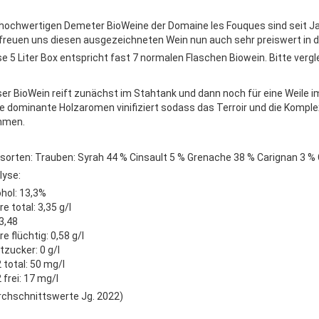
 hochwertigen Demeter BioWeine der Domaine les Fouques sind seit Jah
 freuen uns diesen ausgezeichneten Wein nun auch sehr preiswert in 
se 5 Liter Box entspricht fast 7 normalen Flaschen Biowein. Bitte vergl
ser BioWein reift zunächst im Stahtank und dann noch für eine Weile 
e dominante Holzaromen vinifiziert sodass das Terroir und die Kompl
mmen.
sorten: Trauben: Syrah 44 % Cinsault 5 % Grenache 38 % Carignan 3 %
lyse:
ohol: 13,3%
e total: 3,35 g/l
3,48
e flüchtig: 0,58 g/l
tzucker: 0 g/l
 total: 50 mg/l
 frei: 17 mg/l
rchschnittswerte Jg. 2022)