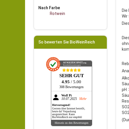
Nach Farbe
Die
Rotwein
Wir
Die
Die
So bewerten Sie BioWeinReich
ohn
ko
AUSGEZEICHNET
Reb
.org
Kundenbewertungen
Ana
SEHR GUT
Alk
4.95
/ 5.00
Säur
308 Bewertungen
pH: 
Säur
Wolf Pi
10.07.2025
Mehr
Res
Hervorragend!
SO2
Gestern über Internet bestellt,
heute da! Verpackung
SO2
ausgezeichnet. Kann
BioWeinReich nur empfehl
(Du
Hinweis zu den Bewertungen