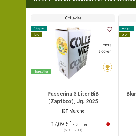
Collevite
Vegan
Vegan
bio
bio
2025
trocken
Topseller
Passerina 3 Liter BiB
Bla
(Zapfbox), Jg. 2025
IGT Marche
*
17,89 €
/ 3 Liter
(5,96 € / 1 l)