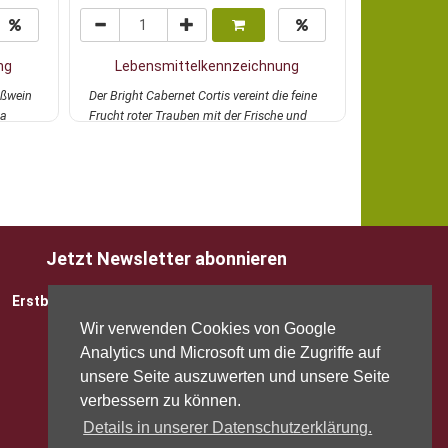
ng
Lebensmittelkennzeichnung
Lebens
ißwein
Der Bright Cabernet Cortis vereint die feine
Hier ist Dem
La
Frucht roter Trauben mit der Frische und
Domaine Les F
Eleg...
mehr
Cuvée Trad..
Jetzt Newsletter abonnieren
Erstbesteller sparen 5 EUR mit Gutscheincode
Wir verwenden Cookies von Google
Analytics und Microsoft um die Zugriffe auf
unsere Seite auszuwerten und unsere Seite
verbessern zu können.
Details in unserer Datenschutzerklärung.