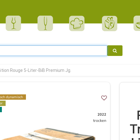
ition Rouge 5-Liter-BiB Premium Jg.
isch dynamisch
er
2022
trocken
T