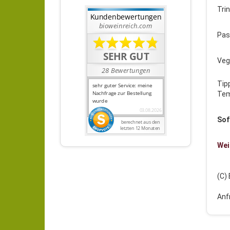
Tri
Pas
Veg
Tip
Tem
Sof
Wei
(C)
Anf