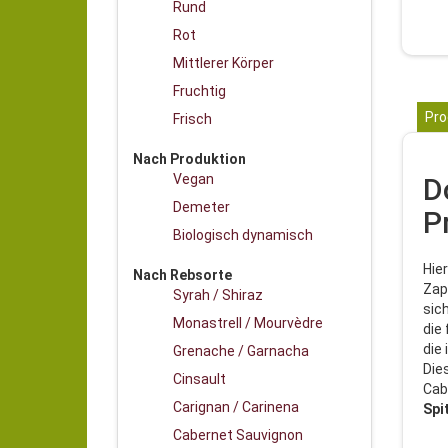
Rund
Rot
Mittlerer Körper
Fruchtig
Pro
Frisch
Nach Produktion
Vegan
D
Demeter
P
Biologisch dynamisch
Hier
Nach Rebsorte
Zap
Syrah / Shiraz
sic
Monastrell / Mourvèdre
die
die
Grenache / Garnacha
Die
Cinsault
Cab
Carignan / Carinena
Spi
Cabernet Sauvignon