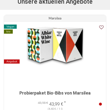
Unsere aktuellen Angebote
Marsilea
Vegan
bio
Angebot
Probierpaket Bio-Bibs von Marsilea
*
45,98 €
43,99 €
(4,40 € / 1 l)