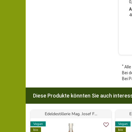
0
A
4
*
Alle
Bei d
Bei P
Diese Produkte könnten Sie auch interess
Edeldestillerie Mag. Josef F...
E
Vegan
Vegan
bio
bio