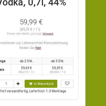
Vodka, 0,7l, 44%
59,99 €
(85,70 € / 1 l)
Preise inkl. MwSt. und zzgl.
Versand
rmationen zur Lebensmittel-Kennzeichnung
finden Sie
hier
nge
ab 2 Stk.
ab 3 Stk.
59,69 €
59,39 €
eis
(85,27 € / 1 l)
(84,84 € / 1 l)
In Warenkorb
ort versandfertig, Lieferfrist: 1-3 Werktage