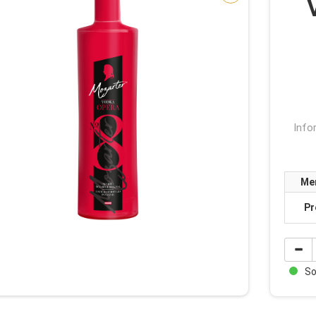
Info
Me
Pr
Sof