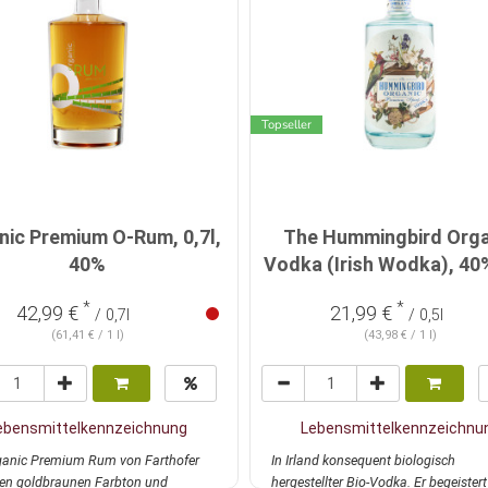
Topseller
nic Premium O-Rum, 0,7l,
The Hummingbird Orga
40%
Vodka (Irish Wodka), 40%
*
*
42,99 €
21,99 €
/ 0,7l
/ 0,5l
(61,41 € / 1 l)
(43,98 € / 1 l)
ebensmittelkennzeichnung
Lebensmittelkennzeichnu
ganic Premium Rum von Farthofer
In Irland konsequent biologisch
nen goldbraunen Farbton und
hergestellter Bio-Vodka. Er begeistert