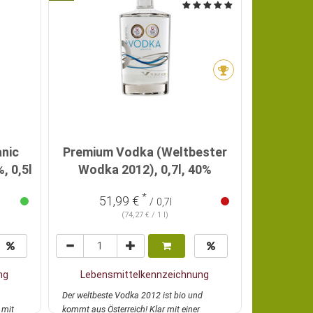
nic
Premium Vodka (Weltbester
Rhubarb 
, 0,5l
Wodka 2012), 0,7l, 40%
*
51,99 €
26
/ 0,7l
(74,27 € / 1 l)
ng
Lebensmittelkennzeichnung
Lebens
Der weltbeste Vodka 2012 ist bio und
Dieser beson
 mit
kommt aus Österreich! Klar mit einer
Mosgaard aus