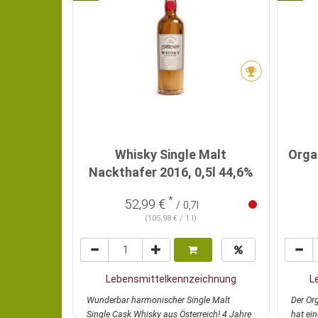
Whisky Single Malt
Orga
Nackthafer 2016, 0,5l 44,6%
*
52,99 €
/ 0,7l
(105,98 € / 1 l)
Lebensmittelkennzeichnung
L
Wunderbar harmonischer Single Malt
Der Or
Single Cask Whisky aus Österreich! 4 Jahre
hat ei