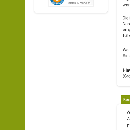
war
Die
Nas
emp
für
Wei
Sie
Hin
(Gr
Ken
Ö
A
F