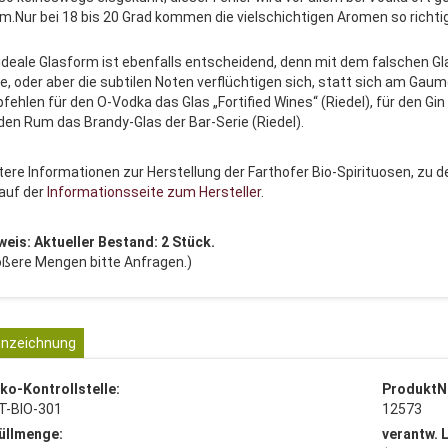
m.Nur bei 18 bis 20 Grad kommen die vielschichtigen Aromen so richtig
 ideale Glasform ist ebenfalls entscheidend, denn mit dem falschen Gla
e, oder aber die subtilen Noten verflüchtigen sich, statt sich am Gau
fehlen für den O-Vodka das Glas „Fortified Wines“ (Riedel), für den Gin
 den Rum das Brandy-Glas der Bar-Serie (Riedel).
tere Informationen zur Herstellung der Farthofer Bio-Spirituosen, z
 auf der
Informationsseite zum Hersteller
.
weis: Aktueller Bestand: 2 Stück.
ößere Mengen bitte Anfragen.)
nzeichnung
ko-Kontrollstelle:
ProduktN
T-BIO-301
12573
üllmenge:
verantw. 