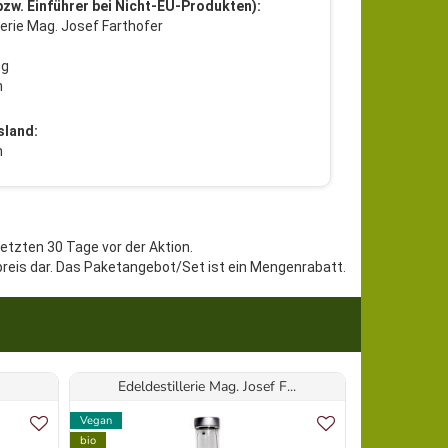
 bzw. Einführer bei Nicht-EU-Produkten):
lerie Mag. Josef Farthofer
ng
h
sland:
h
letzten 30 Tage vor der Aktion.
preis dar. Das Paketangebot/Set ist ein Mengenrabatt.
Edeldestillerie Mag. Josef F...
M
Vegan
Vegan
bio
bio