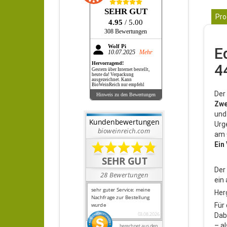
SEHR GUT
Pro
4.95
/ 5.00
308 Bewertungen
Wolf Pi
E
10.07.2025
Mehr
Hervorragend!
4
Gestern über Internet bestellt,
heute da! Verpackung
ausgezeichnet. Kann
BioWeinReich nur empfehl
Der
Hinweis zu den Bewertungen
Zwe
und
Urg
am 
Ein
Der
ein
Her
Für
Dab
– a