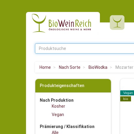
Home
Nach Sorte
BioWodka
Mozarter 
Produkteigenschaften
Vegan
bio
Nach Produktion
Kosher
Vegan
Prämierung / Klassifikation
Alle