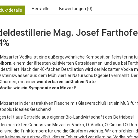
Hersteller
Bewertungen (0)
duktdetails
deldestillerie Mag. Josef Farthofe
4%
 Mozarter Vodka ist eine außergewöhnliche Komposition feinster natür
ikorn
, einem der ältesten kultivierten Getreidearten, und aus bei Fa
 destilliert. Nach der 40-fachen Destillation wird der Mozarter Vodka 
esteinswasser aus dem Mühlviertler Naturschutzgebiet vermählt. D
Gaumen, mit einer
wunderbaren süßlichen Note
.
 Vodka wie ein Symphonie von Mozart!
 Mozarter in der attraktiven Flasche mit Glasverschluß ist ein Muß f
 absolut ideales Geschenk!
gestellt aus Getreide aus eigener Bio-Landwirtschaft des Betriebes!
 den perfekten Genuss von Mozarter Vodka, O-Vodka, O-Gin und O-Rum is
ei sind die Trinktemperatur und die Glasform wichtig. Wir empfehlen, d
lso keineswegs eisgekühlt, dieser Fehler wird vor allem bei Vodka oft