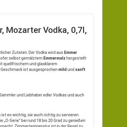
r, Mozarter Vodka, 0,7l,
licher Zutaten. Der Vodka wird aus
Emmer
rthofer selbst gemälztem
Emmermalz
hergestellt
mit quellfrischem und glasklarem
er Geschmack ist ausgesprochen
mild
und
sanft
ür Sammler und Liebhaber edler Vodkas und auch
t es wichtig, sie auch richtig zu servieren.
ie „O-Serie“ bei rund 18 bis 20 Grad zu genießen
 gemacht. Zimmertemperatur ist in der Regel zu