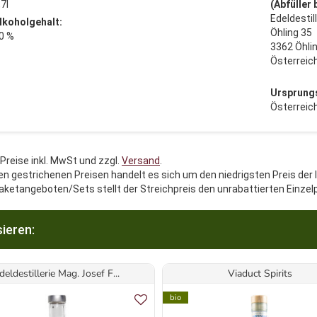
,7l
(Abfüller
Edeldestil
lkoholgehalt:
Öhling 35
0 %
3362 Öhli
Österreic
Ursprung
Österreic
 Preise inkl. MwSt und zzgl.
Versand
.
en gestrichenen Preisen handelt es sich um den niedrigsten Preis der 
aketangeboten/Sets stellt der Streichpreis den unrabattierten Einzel
ieren:
deldestillerie Mag. Josef F...
Viaduct Spirits
bio