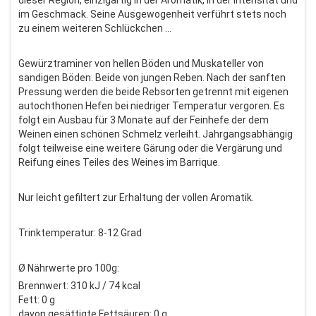
dieser Region, einzigartig in der Aromatik, in der Intensität und
im Geschmack. Seine Ausgewogenheit verführt stets noch
zu einem weiteren Schlückchen ...
Gewürztraminer von hellen Böden und Muskateller von
sandigen Böden. Beide von jungen Reben. Nach der sanften
Pressung werden die beide Rebsorten getrennt mit eigenen
autochthonen Hefen bei niedriger Temperatur vergoren. Es
folgt ein Ausbau für 3 Monate auf der Feinhefe der dem
Weinen einen schönen Schmelz verleiht. Jahrgangsabhängig
folgt teilweise eine weitere Gärung oder die Vergärung und
Reifung eines Teiles des Weines im Barrique.
Nur leicht gefiltert zur Erhaltung der vollen Aromatik.
Trinktemperatur: 8-12 Grad
Ø Nährwerte pro 100g:
Brennwert: 310 kJ / 74 kcal
Fett: 0 g
davon gesättigte Fettsäuren: 0 g