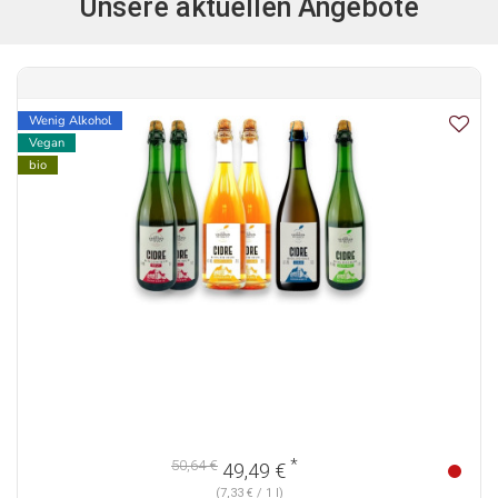
Unsere aktuellen Angebote
Wenig Alkohol
Vegan
bio
*
50,64 €
49,49 €
(7,33 € / 1 l)