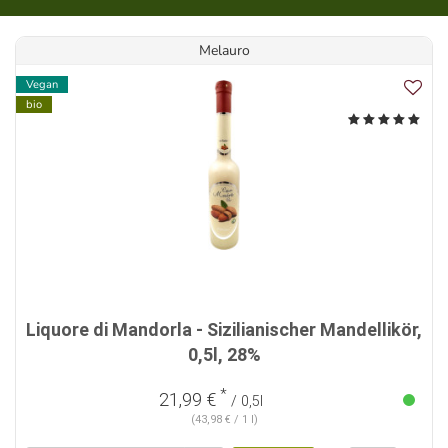
Melauro
Vegan
bio
Liquore di Mandorla - Sizilianischer Mandellikör,
0,5l, 28%
*
21,99 €
/ 0,5l
(43,98 € / 1 l)