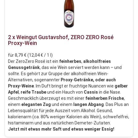
2 x Weingut Gustavshof, ZERO ZERO Rosé
Proxy-Wein
für 8,79 € (12,04 € / 1 l)
Der ZeroZero Rosé ist ein
feinherbes
,
alkoholfreies
Genussgetränk
, das wie Wein serviert werden kann – und
sollte. Es gehört zur Gruppe der alkoholfreien Wein-
Alternativen, sogenannter
Proxy
-
Getränke, oder auch
Proxy-Weine
. Im Duft bringt er fruchtige Nuancen wie
gelber
Apfel
,
reife
Traube
und ein Hauch von
Cassis
in die Nase.
Geschmacklich überzeugt es mit einer
feinherben
Frische
,
einem
eleganten
Zug
und einem
langen
Abgang
. Das Plus an
Lebensqualität für jede Auszeit vom Alkohol. Gesund,
kalorienarm (ca. 80% weniger Kalorien als Wein), schwefelfrei,
histaminarm und aus natürlichen Demeter-Zutaten.
Jetzt mit etwas mehr Saft und etwas weniger Essig!