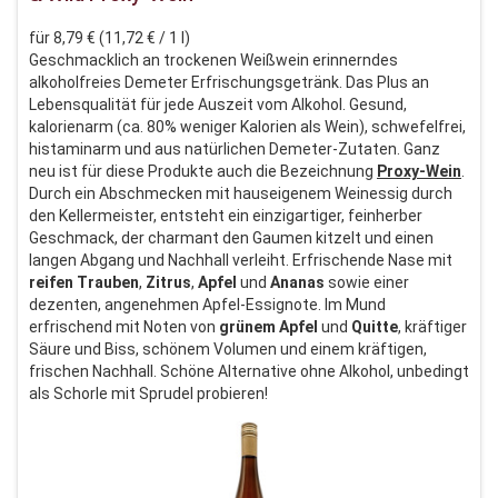
für 8,79 € (11,72 € / 1 l)
Geschmacklich an trockenen Weißwein erinnerndes
alkoholfreies Demeter Erfrischungsgetränk. Das Plus an
Lebensqualität für jede Auszeit vom Alkohol. Gesund,
kalorienarm (ca. 80% weniger Kalorien als Wein), schwefelfrei,
histaminarm und aus natürlichen Demeter-Zutaten. Ganz
neu ist für diese Produkte auch die Bezeichnung
Proxy-Wein
.
Durch ein Abschmecken mit hauseigenem Weinessig durch
den Kellermeister, entsteht ein einzigartiger, feinherber
Geschmack, der charmant den Gaumen kitzelt und einen
langen Abgang und Nachhall verleiht. Erfrischende Nase mit
reifen
Trauben
,
Zitrus
,
Apfel
und
Ananas
sowie einer
dezenten, angenehmen Apfel-Essignote. Im Mund
erfrischend mit Noten von
grünem
Apfel
und
Quitte
, kräftiger
Säure und Biss, schönem Volumen und einem kräftigen,
frischen Nachhall. Schöne Alternative ohne Alkohol, unbedingt
als Schorle mit Sprudel probieren!