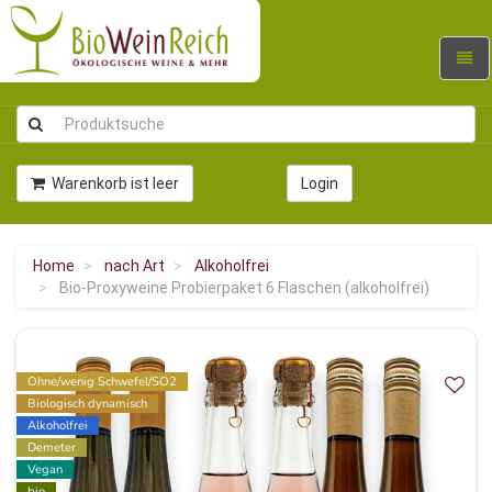
Navig
umsc
Warenkorb ist leer
Login
Home
nach Art
Alkoholfrei
Bio-Proxyweine Probierpaket 6 Flaschen (alkoholfrei)
Ohne/wenig Schwefel/SO2
Biologisch dynamisch
Alkoholfrei
Demeter
Vegan
bio