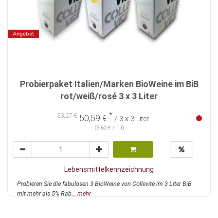
Angebot
Probierpaket Italien/Marken BioWeine im BiB
rot/weiß/rosé 3 x 3 Liter
*
53,27 €
50,59 €
/ 3 x 3 Liter
(5,62 € / 1 l)
Lebensmittelkennzeichnung
Probieren Sie die fabulosen 3 BioWeine von Collevite im 3 Liter BiB
mit mehr als 5% Rab...
mehr