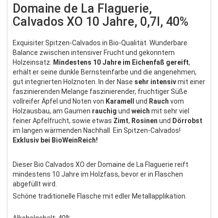
Domaine de La Flaguerie,
Calvados XO 10 Jahre, 0,7l, 40%
Exquisiter Spitzen-Calvados in Bio-Qualität. Wunderbare
Balance zwischen intensiver Frucht und gekonntem
Holzeinsatz.
Mindestens 10 Jahre im Eichenfaß gereift
,
erhält er seine dunkle Bernsteinfarbe und die angenehmen,
gut integrierten Holznoten. In der Nase
sehr intensiv
mit einer
faszinierenden Melange faszinierender, fruchtiger Süße
vollreifer Äpfel und Noten von
Karamell
und
Rauch
vom
Holzausbau, am Gaumen
rauchig
und
weich
mit sehr viel
feiner Apfelfrucht, sowie etwas
Zimt
,
Rosinen
und
Dörrobst
im langen wärmenden Nachhall. Ein Spitzen-Calvados!
Exklusiv bei BioWeinReich!
Dieser Bio Calvados XO der Domaine de La Flaguerie reift
mindestens 10 Jahre im Holzfass, bevor er in Flaschen
abgefüllt wird.
Schöne traditionelle Flasche mit edler Metallapplikation.