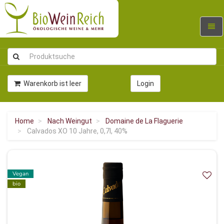
Navig
umsc
Warenkorb ist leer
Login
Home
Nach Weingut
Domaine de La Flaguerie
Calvados XO 10 Jahre, 0,7l, 40%
Vegan
bio