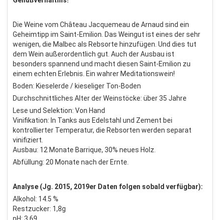
Genußverhältnis!
Die Weine vom Château Jacquemeau de Arnaud sind ein
Geheimtipp im Saint-Emilion. Das Weingut ist eines der sehr
wenigen, die Malbec als Rebsorte hinzufügen. Und dies tut
dem Wein außerordentlich gut. Auch der Ausbau ist
besonders spannend und macht diesen Saint-Emilion zu
einem echten Erlebnis. Ein wahrer Meditationswein!
Boden: Kieselerde / kieseliger Ton-Boden
Durchschnittliches Alter der Weinstöcke: über 35 Jahre
Lese und Selektion: Von Hand
Vinifikation: In Tanks aus Edelstahl und Zement bei
kontrollierter Temperatur, die Rebsorten werden separat
vinifiziert.
Ausbau: 12 Monate Barrique, 30% neues Holz.
Abfüllung: 20 Monate nach der Ernte.
Analyse (Jg. 2015, 2019er Daten folgen sobald verfügbar):
Alkohol: 14.5 %
Restzucker: 1,8g
pH: 3,69