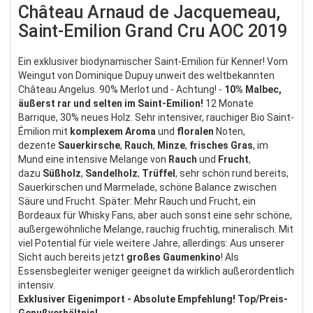
Château Arnaud de Jacquemeau,
Saint-Emilion Grand Cru AOC 2019
Ein exklusiver biodynamischer Saint-Emilion für Kenner! Vom
Weingut von Dominique Dupuy unweit des weltbekannten
Château Angelus. 90% Merlot und - Achtung! -
10% Malbec,
äußerst rar und selten im Saint-Emilion!
12 Monate
Barrique, 30% neues Holz. Sehr intensiver, rauchiger Bio Saint-
Émilion mit
komplexem
Aroma
und
floralen
Noten,
dezente
Sauerkirsche
,
Rauch
,
Minze
,
frisches
Gras
, im
Mund eine intensive Melange von
Rauch
und
Frucht
,
dazu
Süßholz
,
Sandelholz
,
Trüffel
, sehr schön rund bereits,
Sauerkirschen und Marmelade, schöne Balance zwischen
Säure und Frucht. Später: Mehr Rauch und Frucht, ein
Bordeaux für Whisky Fans, aber auch sonst eine sehr schöne,
außergewöhnliche Melange, rauchig fruchtig, mineralisch. Mit
viel Potential für viele weitere Jahre, allerdings: Aus unserer
Sicht auch bereits jetzt
großes
Gaumenkino
! Als
Essensbegleiter weniger geeignet da wirklich außerordentlich
intensiv.
Exklusiver Eigenimport - Absolute Empfehlung! Top/Preis-