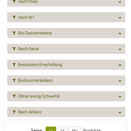
nach Preis
nach Art
Bio-Dessertweine
Nach Farbe
Besondere Empfehlung
BioGeschenkideen
Ohne/wenig Schwefel
Nach Anlass
Zeige
Produkte