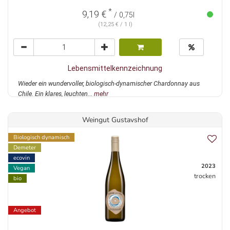
*
9,19 €
/ 0,75l
(12,25 € / 1 l)
Lebensmittelkennzeichnung
Wieder ein wundervoller, biologisch-dynamischer Chardonnay aus
Chile. Ein klares, leuchten...
mehr
Weingut Gustavshof
Biologisch dynamisch
Demeter
ecovin
2023
Vegan
trocken
bio
Angebot