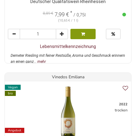
Deutscher Qualitätswein Rheinhessen
*
8,89 €
7,99 €
/ 0,75l
(10,65 € / 1 l)
Lebensmittelkennzeichnung
Demeter Riesling mit feiner Restsüße, Aroma und Geschmack erinnern
an einen ganz...
mehr
Vinedos Emiliana
Vegan
bio
2022
trocken
Angebot