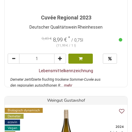
Cuvée Regional 2023
Deutscher Qualitätswein Rheinhessen
*
9,49 €
8,99 €
/ 0,75l
(11,99 € / 1 l)
Lebensmittelkennzeichnung
Demeter zertifzierte fruchtig trockene Sommer-Cuvée aus
den regionalen autochthonen R...
mehr
Weingut Gustavshof
Biologisch dynamisch
Demeter
ecovin
2024
Vegan