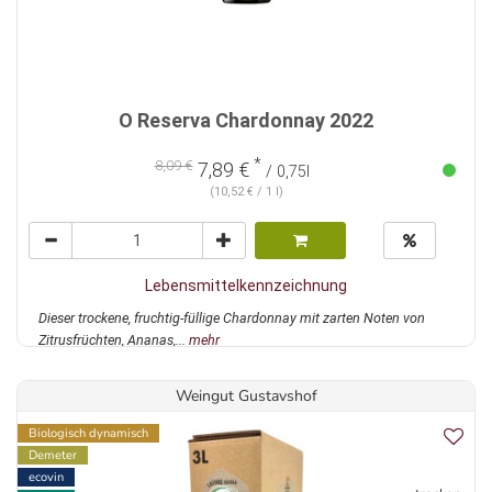
O Reserva Chardonnay 2022
*
8,09 €
7,89 €
/ 0,75l
(10,52 € / 1 l)
Lebensmittelkennzeichnung
Dieser trockene, fruchtig-füllige Chardonnay mit zarten Noten von
Zitrusfrüchten, Ananas,...
mehr
Weingut Gustavshof
Biologisch dynamisch
Demeter
ecovin