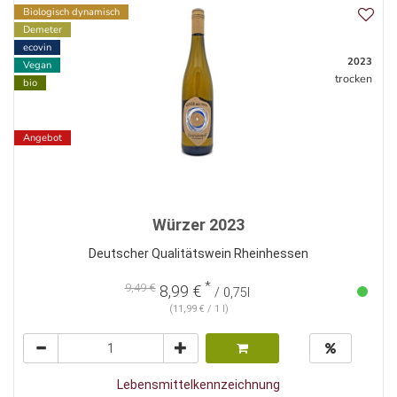
Biologisch dynamisch
Demeter
ecovin
2023
Vegan
trocken
bio
Angebot
Würzer 2023
Deutscher Qualitätswein Rheinhessen
*
9,49 €
8,99 €
/ 0,75l
(11,99 € / 1 l)
Lebensmittelkennzeichnung