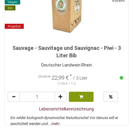
trocken
Vegan
bio
Angebot
Sauvage - Sauvitage und Sauvignac - Piwi - 3
Liter Bib
Deutscher Landwein Rhein
*
29,49 €
22,99 €
/ 3 Liter
(7,66 € / 1 l)
Lebensmittelkennzeichnung
Ein wilder biologisch-dynamischer Naturbursche! Vor Genuss will er
geschüttelt werden und...
mehr