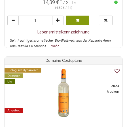
*
14,39 €
/ 3 Liter
(4,80 € / 1 l)
Lebensmittelkennzeichnung
Sehr fruchtiger, aromatischer Bio-Weißwein aus der Rebsorte Airen
aus Castilla La Mancha....
mehr
Domaine Costeplane
Biologisch dynamisch
Demeter
bio
2023
trocken
Angebot