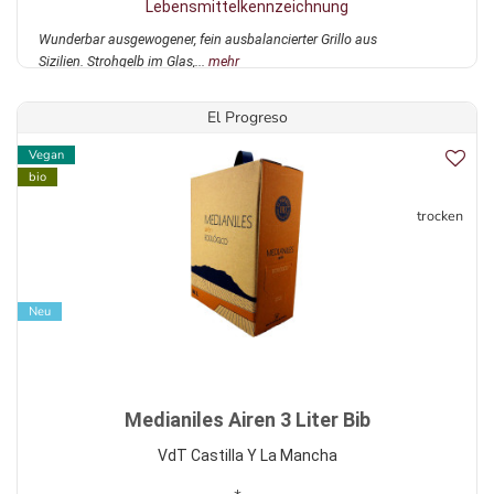
Lebensmittelkennzeichnung
Wunderbar ausgewogener, fein ausbalancierter Grillo aus
Sizilien. Strohgelb im Glas,...
mehr
El Progreso
Vegan
bio
trocken
Neu
Medianiles Airen 3 Liter Bib
VdT Castilla Y La Mancha