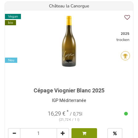
Château la Canorgue
Vegan
bio
2025
trocken
Neu
Cépage Viognier Blanc 2025
IGP Méditerranée
*
16,29 €
/ 0,75l
(21,72 € / 1 l)