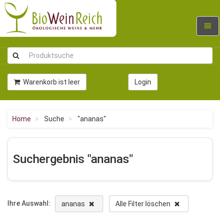
Navig
umsc
Warenkorb ist leer
Login
Home
Suche
"ananas"
Suchergebnis "ananas"
Ihre Auswahl:
ananas
Alle Filter löschen