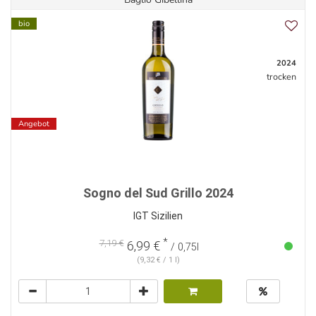
bio
2024
trocken
Angebot
Sogno del Sud Grillo 2024
IGT Sizilien
*
7,19 €
6,99 €
/ 0,75l
(9,32 € / 1 l)