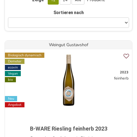
12
24
Alle
Sortieren nach
Weingut Gustavshof
Biologisch dynamisch
Demeter
ecovin
2023
Vegan
feinherb
bio
Neu
Angebot
B-WARE Riesling feinherb 2023