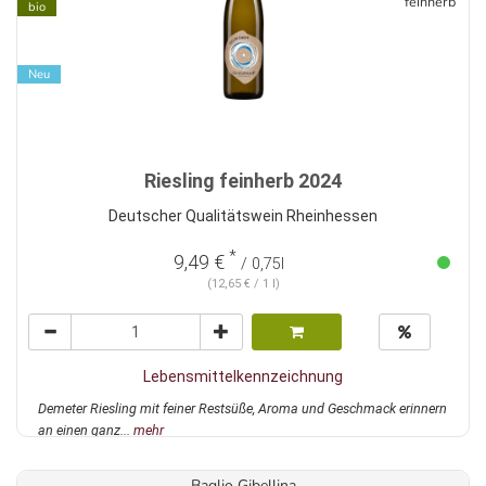
feinherb
bio
Neu
Riesling feinherb 2024
Deutscher Qualitätswein Rheinhessen
*
9,49 €
/ 0,75l
(12,65 € / 1 l)
Lebensmittelkennzeichnung
Demeter Riesling mit feiner Restsüße, Aroma und Geschmack erinnern
an einen ganz...
mehr
Baglio Gibellina