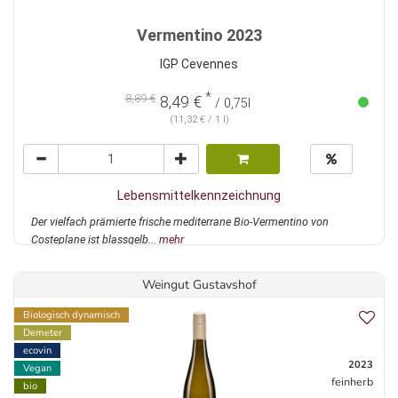
Vermentino 2023
IGP Cevennes
*
8,89 €
8,49 €
/ 0,75l
(11,32 € / 1 l)
Lebensmittelkennzeichnung
Der vielfach prämierte frische mediterrane Bio-Vermentino von
Costeplane ist blassgelb...
mehr
Weingut Gustavshof
Biologisch dynamisch
Demeter
ecovin
2023
Vegan
feinherb
bio