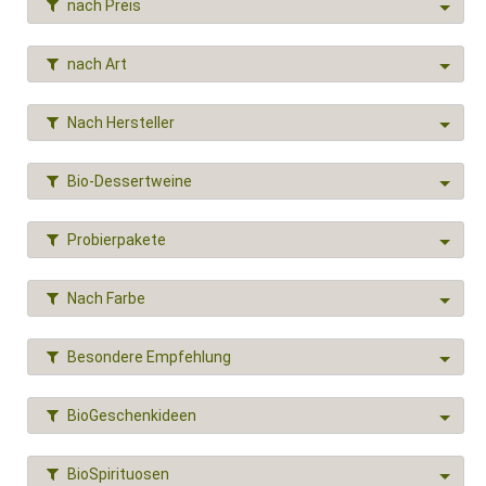
nach Preis
nach Art
Nach Hersteller
Bio-Dessertweine
Probierpakete
Nach Farbe
Besondere Empfehlung
BioGeschenkideen
BioSpirituosen