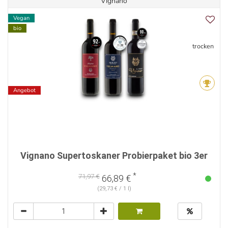
Vignano
Vegan
bio
trocken
Angebot
Vignano Supertoskaner Probierpaket bio 3er
*
71,97 €
66,89 €
(29,73 € / 1 l)