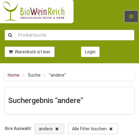
Navig
umsc
Warenkorb ist leer
Login
Home
Suche
"andere"
Suchergebnis "andere"
Ihre Auswahl:
andere
Alle Filter löschen