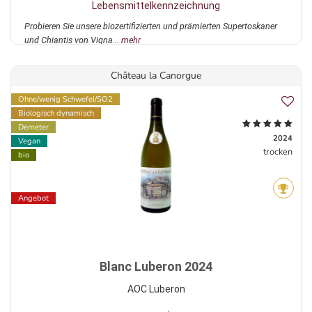
Lebensmittelkennzeichnung
Probieren Sie unsere biozertifizierten und prämierten Supertoskaner
und Chiantis von Vigna...
mehr
Château la Canorgue
Ohne/wenig Schwefel/SO2
Biologisch dynamisch
Demeter
2024
Vegan
trocken
bio
Angebot
Blanc Luberon 2024
AOC Luberon