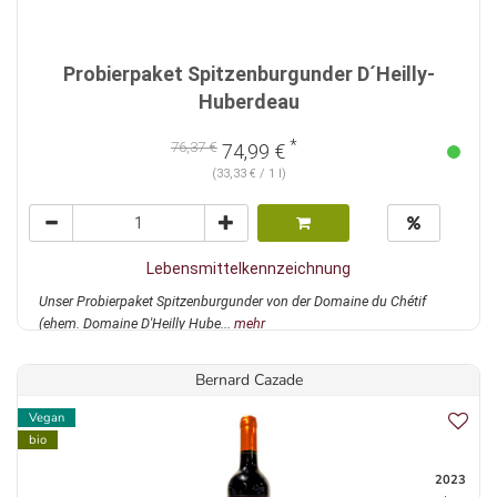
Probierpaket Spitzenburgunder D´Heilly-
Huberdeau
*
76,37 €
74,99 €
(33,33 € / 1 l)
Lebensmittelkennzeichnung
Unser Probierpaket Spitzenburgunder von der Domaine du Chétif
(ehem. Domaine D'Heilly Hube...
mehr
Bernard Cazade
Vegan
bio
2023