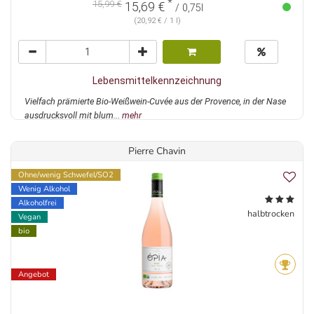
*
15,99 €
15,69 €
/ 0,75l
(20,92 € / 1 l)
Lebensmittelkennzeichnung
Vielfach prämierte Bio-Weißwein-Cuvée aus der Provence, in der Nase
ausdrucksvoll mit blum...
mehr
Pierre Chavin
Ohne/wenig Schwefel/SO2
Wenig Alkohol
Alkoholfrei
halbtrocken
Vegan
bio
Angebot