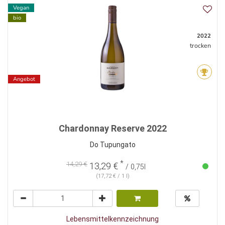
Vegan
bio
2022
trocken
Angebot
Chardonnay Reserve 2022
Do Tupungato
*
14,29 €
13,29 €
/ 0,75l
(17,72 € / 1 l)
Lebensmittelkennzeichnung