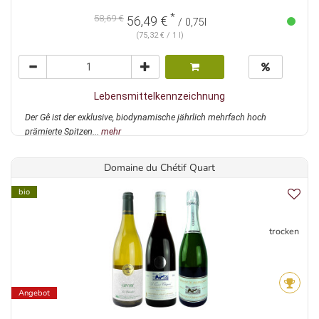
*
58,69 €
56,49 €
/ 0,75l
(75,32 € / 1 l)
Lebensmittelkennzeichnung
Der Gê ist der exklusive, biodynamische jährlich mehrfach hoch
prämierte Spitzen...
mehr
Domaine du Chétif Quart
bio
trocken
Angebot