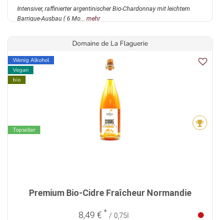
Intensiver, raffinierter argentinischer Bio-Chardonnay mit leichtem
Barrique-Ausbau ( 6 Mo...
mehr
Domaine de La Flaguerie
Wenig Alkohol
Vegan
bio
Topseller
Premium Bio-Cidre Fraîcheur Normandie
*
8,49 €
/ 0,75l