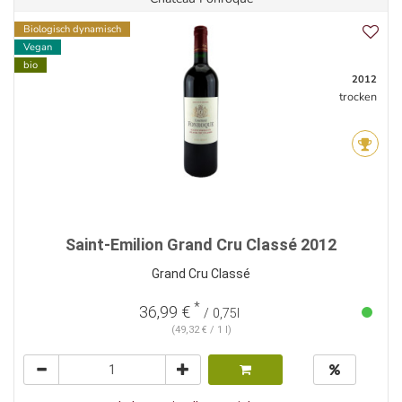
Biologisch dynamisch
Vegan
bio
2012
trocken
Saint-Emilion Grand Cru Classé 2012
Grand Cru Classé
*
36,99 €
/ 0,75l
(49,32 € / 1 l)