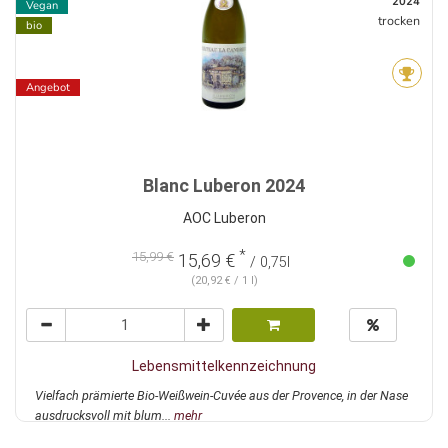
2024
Vegan
trocken
bio
Angebot
Blanc Luberon 2024
AOC Luberon
*
15,99 €
15,69 €
/ 0,75l
(20,92 € / 1 l)
Lebensmittelkennzeichnung
Vielfach prämierte Bio-Weißwein-Cuvée aus der Provence, in der Nase
ausdrucksvoll mit blum...
mehr