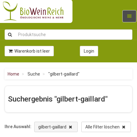
Navig
umsc
Warenkorb ist leer
Login
Home
Suche
"gilbert-gaillard"
Suchergebnis "gilbert-gaillard"
Ihre Auswahl:
gilbert-gaillard
Alle Filter löschen