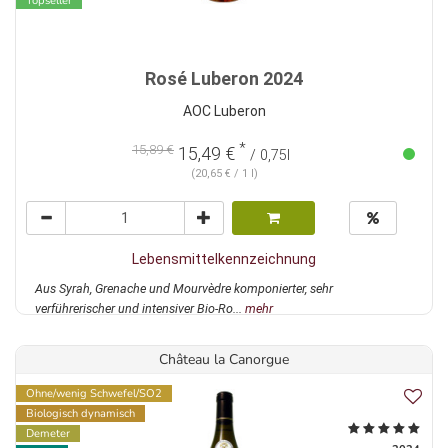
Topseller
Rosé Luberon 2024
AOC Luberon
*
15,89 €
15,49 €
/ 0,75l
(20,65 € / 1 l)
Lebensmittelkennzeichnung
Aus Syrah, Grenache und Mourvèdre komponierter, sehr
verführerischer und intensiver Bio-Ro...
mehr
Château la Canorgue
Ohne/wenig Schwefel/SO2
Biologisch dynamisch
Demeter