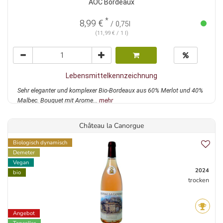
AOC Bordeaux
*
8,99 €
/ 0,75l
(11,99 € / 1 l)
Lebensmittelkennzeichnung
Sehr eleganter und komplexer Bio-Bordeaux aus 60% Merlot und 40%
Malbec. Bouquet mit Arome...
mehr
Château la Canorgue
Biologisch dynamisch
Demeter
Vegan
2024
bio
trocken
Angebot