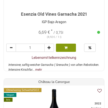
Esenzia Old Vines Garnacha 2021
IGP Bajo Aragon
*
6,69 €
/ 0,75l
(8,92 € / 1 l)
Lebensmittelkennzeichnung
Intensiver, saftig-weicher Garnacha ( Grenache ) von alten Rebstöcken.
Intensive Kirschfar...
mehr
Château la Canorgue
Ohne/wenig Schwefel/SO2
Vegan
bio
2022