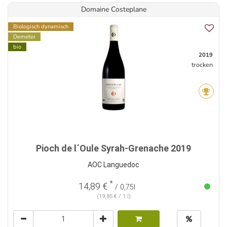
Domaine Costeplane
Biologisch dynamisch
Demeter
bio
2019
trocken
Pioch de l´Oule Syrah-Grenache 2019
AOC Languedoc
*
14,89 €
/ 0,75l
(19,85 € / 1 l)