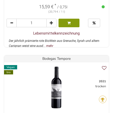
*
15,59 €
/ 0,75l
(20,79 € / 1 l)
Lebensmittelkennzeichnung
Der jährlich prämierte rote BioWein aus Grenache, Syrah und altem
Carignan weist eine ausd...
mehr
Bodegas Tempore
Vegan
bio
2021
trocken