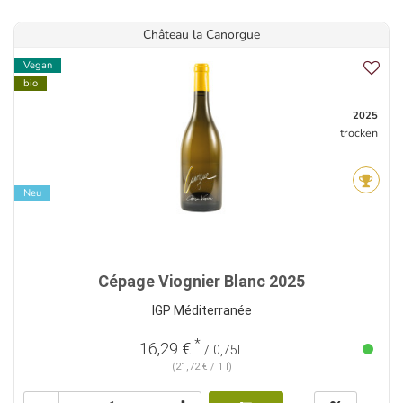
Château la Canorgue
Vegan
bio
2025
trocken
Neu
Cépage Viognier Blanc 2025
IGP Méditerranée
*
16,29 €
/ 0,75l
(21,72 € / 1 l)