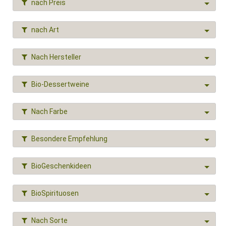
nach Preis
nach Art
Nach Hersteller
Bio-Dessertweine
Nach Farbe
Besondere Empfehlung
BioGeschenkideen
BioSpirituosen
Nach Sorte