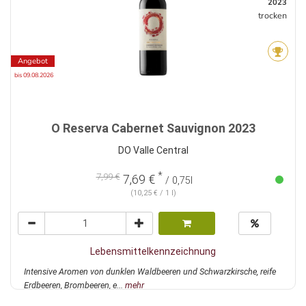
2023
trocken
Angebot
bis 09.08.2026
O Reserva Cabernet Sauvignon 2023
DO Valle Central
*
7,99 €
7,69 €
/ 0,75l
(10,25 € / 1 l)
Lebensmittelkennzeichnung
Intensive Aromen von dunklen Waldbeeren und Schwarzkirsche, reife
Erdbeeren, Brombeeren, e...
mehr