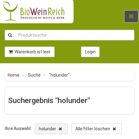
Navig
umsc
Warenkorb ist leer
Login
Home
Suche
"holunder"
Suchergebnis "holunder"
Ihre Auswahl:
holunder
Alle Filter löschen