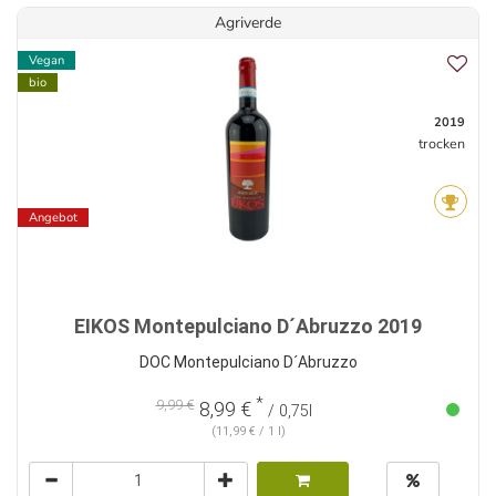
Agriverde
Vegan
bio
2019
trocken
Angebot
EIKOS Montepulciano D´Abruzzo 2019
DOC Montepulciano D´Abruzzo
*
9,99 €
8,99 €
/ 0,75l
(11,99 € / 1 l)