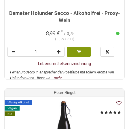
Demeter Holunder Secco - Alkoholfrei - Proxy-
Wein
*
8,99 €
/ 0,75l
(11,99 € / 1 l)
Lebensmittelkennzeichnung
Feiner BioSecco in ansprechender Roséfarbe mit tollem Aroma von
Holunderblüten - frisch un...
mehr
Peter Riegel
Wenig Alkohol
Vegan
bio