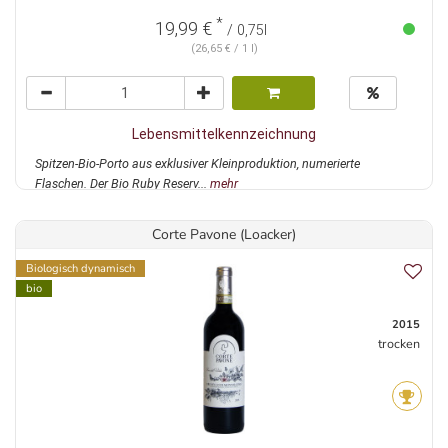
*
19,99 €
/ 0,75l
(26,65 € / 1 l)
Lebensmittelkennzeichnung
Spitzen-Bio-Porto aus exklusiver Kleinproduktion, numerierte
Flaschen. Der Bio Ruby Reserv...
mehr
Corte Pavone (Loacker)
Biologisch dynamisch
bio
2015
trocken