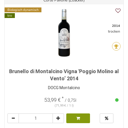
Corte Pavone (Loacker)
Biologisch dynamisch
bio
2014
trocken
Brunello di Montalcino Vigna 'Poggio Molino al
Vento‘ 2014
DOCG Montalcino
*
53,99 €
/ 0,75l
(71,99 € / 1 l)