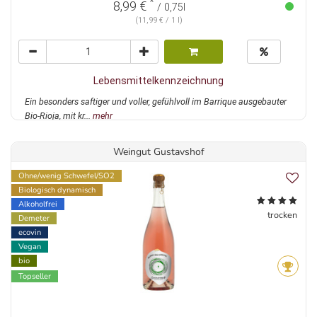
*
8,99 €
/ 0,75l
(11,99 € / 1 l)
Lebensmittelkennzeichnung
Ein besonders saftiger und voller, gefühlvoll im Barrique ausgebauter
Bio-Rioja, mit kr...
mehr
Weingut Gustavshof
Ohne/wenig Schwefel/SO2
Biologisch dynamisch
Alkoholfrei
trocken
Demeter
ecovin
Vegan
bio
Topseller