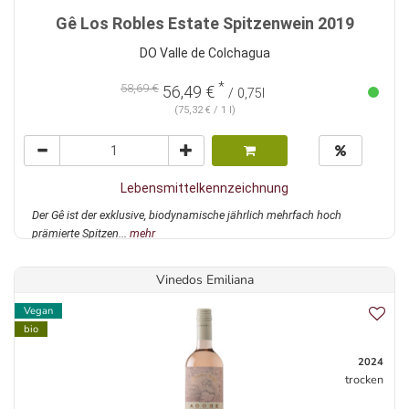
Gê Los Robles Estate Spitzenwein 2019
DO Valle de Colchagua
*
58,69 €
56,49 €
/ 0,75l
(75,32 € / 1 l)
Lebensmittelkennzeichnung
Der Gê ist der exklusive, biodynamische jährlich mehrfach hoch
prämierte Spitzen...
mehr
Vinedos Emiliana
Vegan
bio
2024
trocken