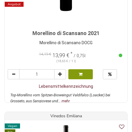
Angebot
Morellino di Scansano 2021
Morellino di Scansano DOCG
*
14,19 €
13,99 €
/ 0,75l
(18,65 € / 1 l)
Lebensmittelkennzeichnung
Top-Morellino vom Spitzen-Bioweingut Valdifalco (Loacker) bei
Grosseto, aus Sangiovese und...
mehr
Vinedos Emiliana
Vegan
bio