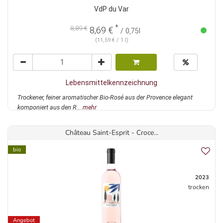
VdP du Var
*
8,89 €
8,69 €
/ 0,75l
(11,59 € / 1 l)
Lebensmittelkennzeichnung
Trockener, feiner aromatischer Bio-Rosé aus der Provence elegant
komponiert aus den R...
mehr
Château Saint-Esprit - Croce...
bio
2023
trocken
Angebot