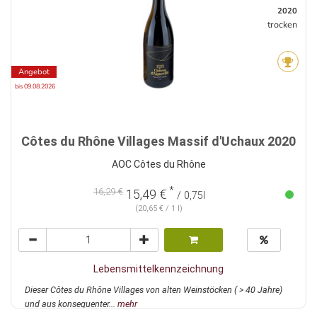
2020
trocken
Angebot
bis 09.08.2026
Côtes du Rhône Villages Massif d'Uchaux 2020
AOC Côtes du Rhône
*
16,29 €
15,49 €
/ 0,75l
(20,65 € / 1 l)
Lebensmittelkennzeichnung
Dieser Côtes du Rhône Villages von alten Weinstöcken ( > 40 Jahre)
und aus konsequenter...
mehr