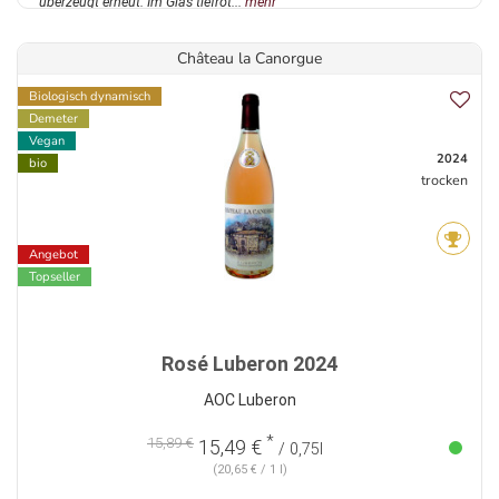
überzeugt erneut. Im Glas tiefrot...
mehr
Château la Canorgue
Biologisch dynamisch
Demeter
Vegan
2024
bio
trocken
Angebot
Topseller
Rosé Luberon 2024
AOC Luberon
*
15,89 €
15,49 €
/ 0,75l
(20,65 € / 1 l)