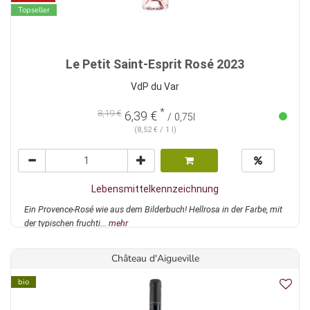
Topseller
Le Petit Saint-Esprit Rosé 2023
VdP du Var
*
8,19 €
6,39 €
/ 0,75l
(8,52 € / 1 l)
Lebensmittelkennzeichnung
Ein Provence-Rosé wie aus dem Bilderbuch! Hellrosa in der Farbe, mit
der typischen fruchti...
mehr
Château d'Aigueville
bio