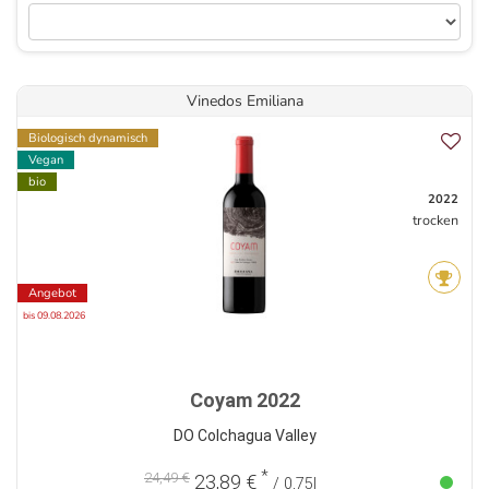
Vinedos Emiliana
Biologisch dynamisch
Vegan
bio
2022
trocken
Angebot
bis 09.08.2026
Coyam 2022
DO Colchagua Valley
*
24,49 €
23,89 €
/ 0,75l