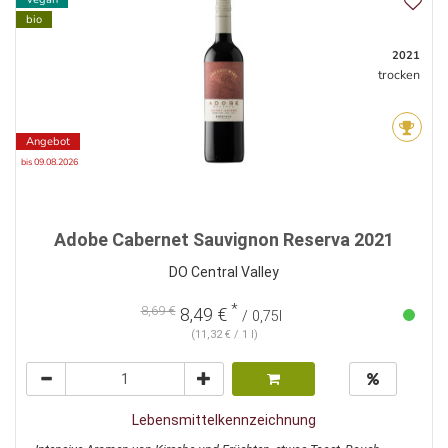
bio
2021
trocken
Angebot
bis 09.08.2026
Adobe Cabernet Sauvignon Reserva 2021
DO Central Valley
*
8,69 €
8,49 €
/ 0,75l
(11,32 € / 1 l)
Lebensmittelkennzeichnung