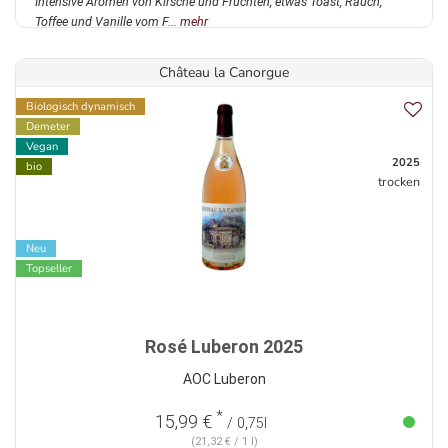
Intensive Aromen von Kirsche und Früchten, etwas Toast, Rauch,
Toffee und Vanille vom F...
mehr
Château la Canorgue
Biologisch dynamisch
Demeter
Vegan
2025
bio
trocken
Neu
Topseller
Rosé Luberon 2025
AOC Luberon
*
15,99 €
/ 0,75l
(21,32 € / 1 l)