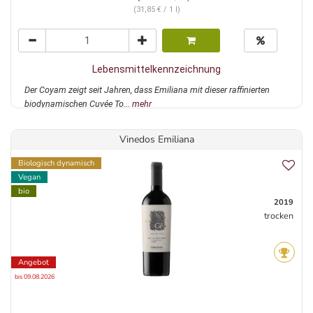
(31,85 € / 1 l)
Lebensmittelkennzeichnung
Der Coyam zeigt seit Jahren, dass Emiliana mit dieser raffinierten
biodynamischen Cuvée To...
mehr
Vinedos Emiliana
Biologisch dynamisch
Vegan
bio
2019
trocken
Angebot
bis 09.08.2026