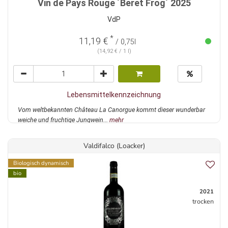
Vin de Pays Rouge ´Beret Frog´ 2025
VdP
*
11,19 €
/ 0,75l
(14,92 € / 1 l)
Lebensmittelkennzeichnung
Vom weltbekannten Château La Canorgue kommt dieser wunderbar
weiche und fruchtige Jungwein...
mehr
Valdifalco (Loacker)
Biologisch dynamisch
bio
2021
trocken