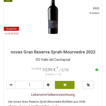
2022
trocken
Angebot
bis 09.08.2026
novas Gran Reserva Syrah-Mourvedre 2022
DO Valle del Cachapoal
*
11,79 €
10,99 €
/ 0,75l
(14,65 € / 1 l)
Lebensmittelkennzeichnung
Der novas Gran Reserva Syrah-Mourvedre BioWein aus Chile