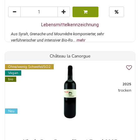
Lebensmittelkennzeichnung
Aus Syrah, Grenache und Mourvèdre komponierter, sehr
verführerischer und intensiver Bio-Ro...
mehr
Château la Canorgue
Ohne/wenig Schwefel/SO2
Vegan
bio
2025
trocken
Neu