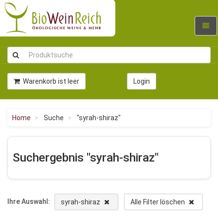
Navig
umsc
Warenkorb ist leer
Login
Home
Suche
"syrah-shiraz"
Suchergebnis "syrah-shiraz"
Ihre Auswahl:
syrah-shiraz
Alle Filter löschen