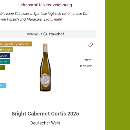
Lebensmittelkennzeichnung
Die feine Süße dieser Spätlese fügt sich schön in den Duft
von Pfirsich und Maracuja. Exot...
mehr
Weingut Gustavshof
iologisch dynamisch
emeter
covin
2025
egan
trocken
io
eu
Bright Cabernet Cortis 2025
Deutscher Wein