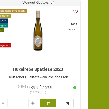
Weingut Gustavshof
iologisch dynamisch
emeter
covin
2023
egan
lieblich
io
ngebot
Huxelrebe Spätlese 2023
Deutscher Qualitätswein Rheinhessen
*
9,49 €
9,39 €
/ 0,75l
(12,52 € / 1 l)