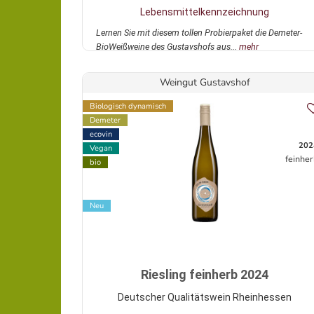
Lebensmittelkennzeichnung
Lernen Sie mit diesem tollen Probierpaket die Demeter-
BioWeißweine des Gustavshofs aus...
mehr
Weingut Gustavshof
Biologisch dynamisch
Demeter
ecovin
202
Vegan
feinhe
bio
Neu
Riesling feinherb 2024
Deutscher Qualitätswein Rheinhessen