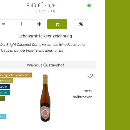
*
8,49 €
/ 0,75l
(11,32 € / 1 l)
Lebensmittelkennzeichnung
Der Bright Cabernet Cortis vereint die feine Frucht roter
Trauben mit der Frische und Eleg...
mehr
Weingut Gustavshof
iologisch dynamisch
emeter
covin
2025
egan
halbtrocken
io
eu