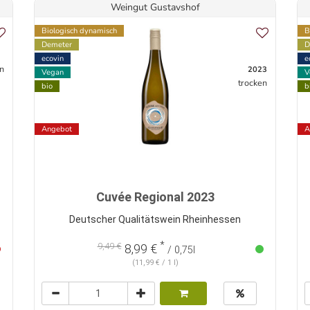
Weingut Gustavshof
Biologisch dynamisch
B
Demeter
D
ecovin
e
n
2023
Vegan
V
trocken
bio
b
Angebot
A
Cuvée Regional 2023
Deutscher Qualitätswein Rheinhessen
*
9,49 €
8,99 €
/ 0,75l
(11,99 € / 1 l)