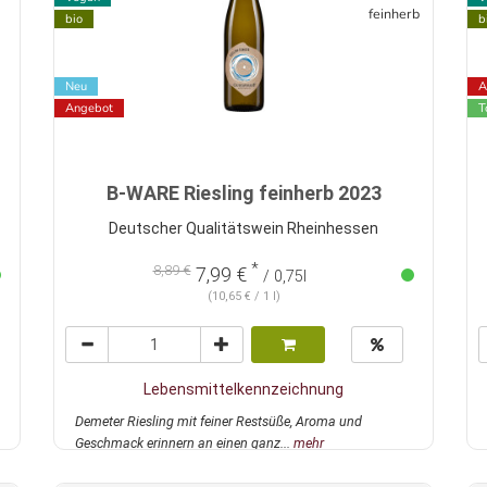
feinherb
bio
b
Neu
A
Angebot
T
B-WARE Riesling feinherb 2023
Deutscher Qualitätswein Rheinhessen
*
8,89 €
7,99 €
/ 0,75l
(10,65 € / 1 l)
Lebensmittelkennzeichnung
Demeter Riesling mit feiner Restsüße, Aroma und
Geschmack erinnern an einen ganz...
mehr