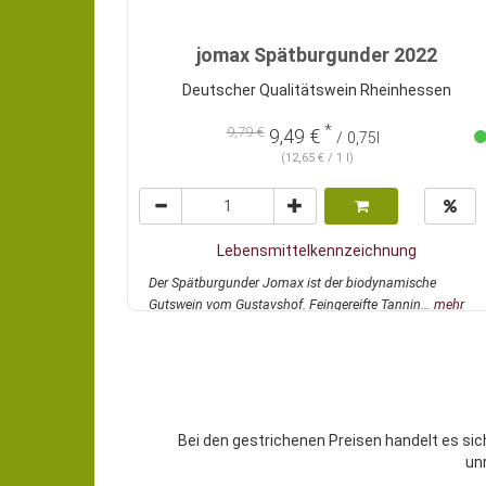
jomax Spätburgunder 2022
Deutscher Qualitätswein Rheinhessen
*
9,79 €
9,49 €
/ 0,75l
(12,65 € / 1 l)
Lebensmittelkennzeichnung
Der Spätburgunder Jomax ist der biodynamische
Gutswein vom Gustavshof. Feingereifte Tannin...
mehr
Bei den gestrichenen Preisen handelt es sic
un