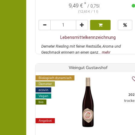
*
9,49 €
/ 0,75l
(12,65 € / 1 l)
Lebensmittelkennzeichnung
Demeter Riesling mit feiner Restsüße, Aroma und
Geschmack erinnern an einen ganz...
mehr
Weingut Gustavshof
Biologisch dynamisch
Demeter
ecovin
202
Vegan
trocke
bio
Angebot