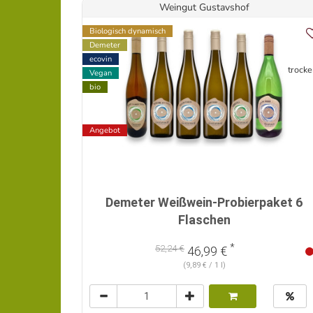
Weingut Gustavshof
Biologisch dynamisch
Demeter
ecovin
trocke
Vegan
bio
Angebot
Demeter Weißwein-Probierpaket 6
Flaschen
*
52,24 €
46,99 €
(9,89 € / 1 l)