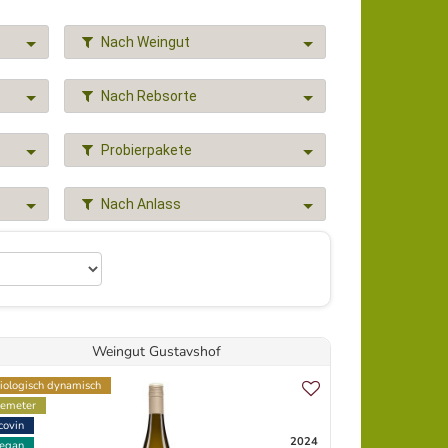
Nach Weingut
Nach Rebsorte
Probierpakete
Nach Anlass
Weingut Gustavshof
iologisch dynamisch
emeter
covin
2024
egan