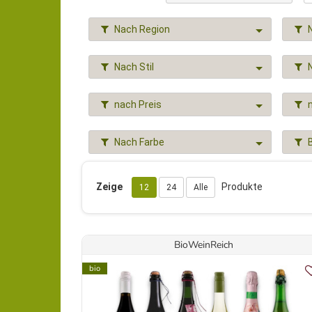
Nach Region
Nach Stil
nach Preis
Nach Farbe
Zeige
Produkte
12
24
Alle
BioWeinReich
bio