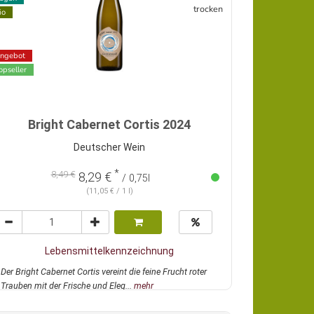
trocken
io
ngebot
opseller
Bright Cabernet Cortis 2024
Deutscher Wein
*
8,49 €
8,29 €
/ 0,75l
(11,05 € / 1 l)
Lebensmittelkennzeichnung
Der Bright Cabernet Cortis vereint die feine Frucht roter
Trauben mit der Frische und Eleg...
mehr