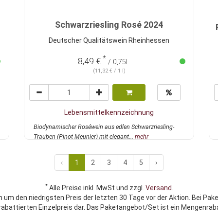
Schwarzriesling Rosé 2024
Deutscher Qualitätswein Rheinhessen
*
8,49 €
/ 0,75l
(11,32 € / 1 l)
Lebensmittelkennzeichnung
Biodynamischer Roséwein aus edlen Schwarzriesling-
Trauben (Pinot Meunier) mit elegant...
mehr
‹
1
2
3
4
5
›
*
Alle Preise inkl. MwSt und zzgl.
Versand
.
h um den niedrigsten Preis der letzten 30 Tage vor der Aktion. Bei Pak
rabattierten Einzelpreis dar. Das Paketangebot/Set ist ein Mengenraba