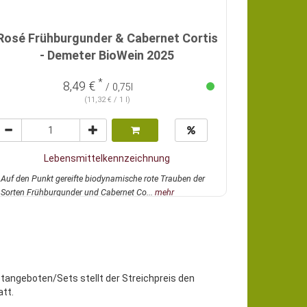
Rosé Frühburgunder & Cabernet Cortis
- Demeter BioWein 2025
*
8,49 €
/ 0,75l
(11,32 € / 1 l)
Lebensmittelkennzeichnung
Auf den Punkt gereifte biodynamische rote Trauben der
Sorten Frühburgunder und Cabernet Co...
mehr
etangeboten/Sets stellt der Streichpreis den
tt.