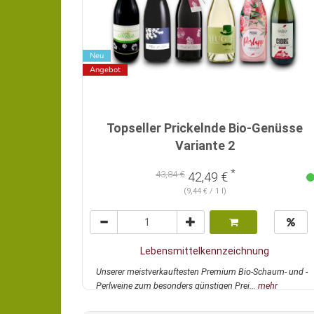
Neu
Angebot
Topseller Prickelnde Bio-Genüsse
Variante 2
*
43,84 €
42,49 €
(9,44 € / 1 l)
Lebensmittelkennzeichnung
Unserer meistverkauftesten Premium Bio-Schaum- und -
Perlweine zum besonders günstigen Prei...
mehr