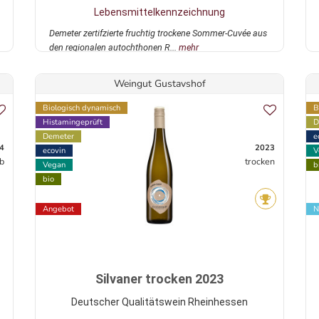
Lebensmittelkennzeichnung
Demeter zertifzierte fruchtig trockene Sommer-Cuvée aus
den regionalen autochthonen R...
mehr
Weingut Gustavshof
Biologisch dynamisch
B
Histamingeprüft
D
Demeter
e
4
2023
ecovin
V
rb
trocken
Vegan
b
bio
Angebot
N
Silvaner trocken 2023
Deutscher Qualitätswein Rheinhessen