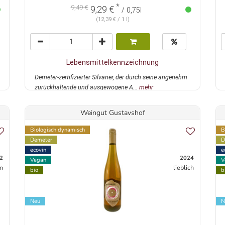
*
9,49 €
9,29 €
/ 0,75l
(12,39 € / 1 l)
Lebensmittelkennzeichnung
Demeter-zertifizierter Silvaner, der durch seine angenehm
zurückhaltende und ausgewogene A...
mehr
Weingut Gustavshof
Biologisch dynamisch
B
Demeter
D
ecovin
e
2
2024
Vegan
V
n
lieblich
bio
b
Neu
N