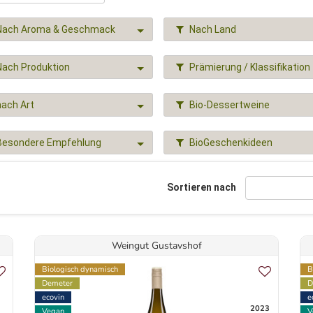
Nach Aroma & Geschmack
Nach Land
Nach Produktion
Prämierung / Klassifikation
nach Art
Bio-Dessertweine
Besondere Empfehlung
BioGeschenkideen
Sortieren nach
Weingut Gustavshof
Biologisch dynamisch
B
Demeter
D
ecovin
e
2023
Vegan
V