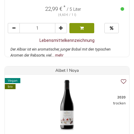
*
22,99 €
/ 5 Liter
(4,60 € / 1 l)
Lebensmittelkennzeichnung
Der Albiar ist ein aromatischer, junger Bobal mit den typischen
Aromen der Rebsorte, viel...
mehr
Albet I Noya
Vegan
bio
2020
trocken