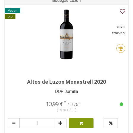
Bodegas Luzon
Vegan
bio
2020
trocken
Altos de Luzon Monastrell 2020
DOP Jumilla
*
13,99 €
/ 0,75l
(18,65 € / 1 l)