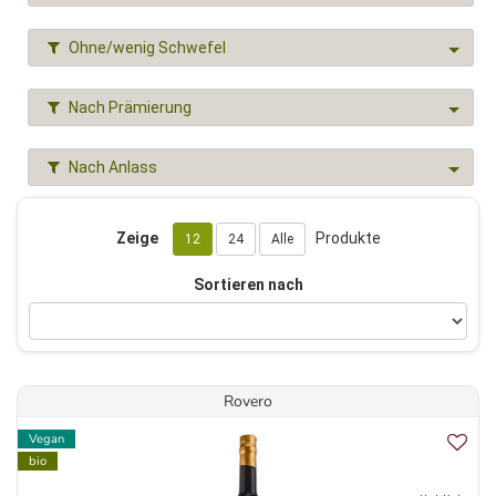
Ohne/wenig Schwefel
Nach Prämierung
Nach Anlass
Zeige
Produkte
12
24
Alle
Sortieren nach
Rovero
Vegan
bio