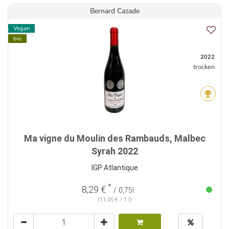
Bernard Cazade
Vegan
bio
2022
trocken
Ma vigne du Moulin des Rambauds, Malbec
Syrah 2022
IGP Atlantique
*
8,29 €
/ 0,75l
(11,05 € / 1 l)