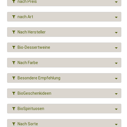
nach Preis
nach Art
Nach Hersteller
Bio-Dessertweine
Nach Farbe
Besondere Empfehlung
BioGeschenkideen
BioSpirituosen
Nach Sorte