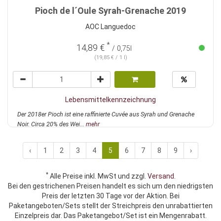
Pioch de l´Oule Syrah-Grenache 2019
AOC Languedoc
*
14,89 €
/ 0,75l
(19,85 € / 1 l)
Lebensmittelkennzeichnung
Der 2018er Pioch ist eine raffinierte Cuvée aus Syrah und Grenache
Noir. Circa 20% des Wei...
mehr
‹
1
2
3
4
5
6
7
8
9
›
*
Alle Preise inkl. MwSt und zzgl.
Versand
.
Bei den gestrichenen Preisen handelt es sich um den niedrigsten
Preis der letzten 30 Tage vor der Aktion. Bei
Paketangeboten/Sets stellt der Streichpreis den unrabattierten
Einzelpreis dar. Das Paketangebot/Set ist ein Mengenrabatt.