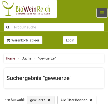
Navig
umsc
Warenkorb ist leer
Login
Home
Suche
"gewuerze"
Suchergebnis "gewuerze"
Ihre Auswahl:
gewuerze
Alle Filter löschen