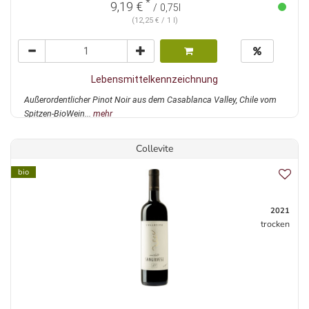
*
9,19 €
/ 0,75l
(12,25 € / 1 l)
Lebensmittelkennzeichnung
Außerordentlicher Pinot Noir aus dem Casablanca Valley, Chile vom
Spitzen-BioWein...
mehr
Collevite
bio
2021
trocken