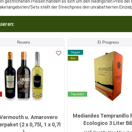
en gestrichenen Preisen handelt es sich um den niedrigsten Preis der 
aketangeboten/Sets stellt der Streichpreis den unrabattierten Einzel
ieren:
Rovero
El Progreso
Vegan
bio
Topseller
Medianiles Tempranillo 
-Vermouth u. Amarovero
Ecologico 3 Liter Bi
erpaket (2 x 0,75l, 1 x 0,7l
)