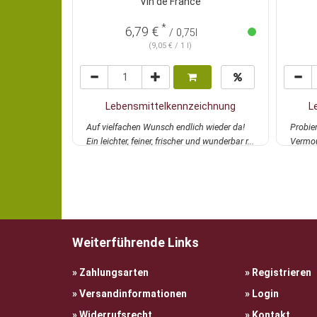
Vin de France
*
6,79 €
/ 0,75l
(9,05 € / 1 l)
Lebensmittelkennzeichnung
L
Auf vielfachen Wunsch endlich wieder da!
Probie
Ein leichter, feiner, frischer und wunderbar r...
Vermou
mehr
diesem
Weiterführende Links
Zahlungsarten
Registrieren
Versandinformationen
Login
Widerrufsrecht
Kontakt