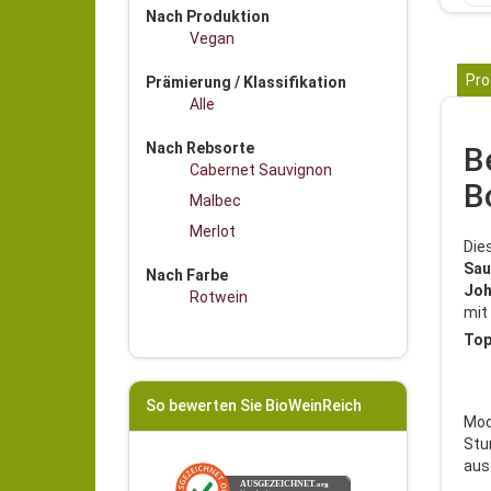
Nach Produktion
Vegan
Pro
Prämierung / Klassifikation
Alle
Nach Rebsorte
B
Cabernet Sauvignon
B
Malbec
Merlot
Die
Sau
Nach Farbe
Joh
Rotwein
mit
Top
So bewerten Sie BioWeinReich
Mod
Stu
aus
AUSGEZEICHNET
.org