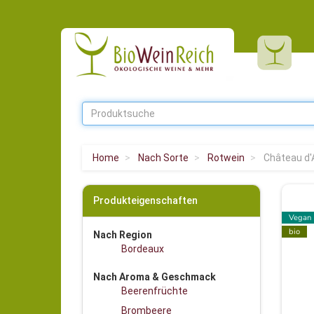
Home
Nach Sorte
Rotwein
Château d'
Produkteigenschaften
Vegan
bio
Nach Region
Bordeaux
Nach Aroma & Geschmack
Beerenfrüchte
Brombeere