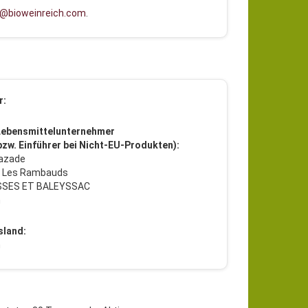
l@bioweinreich.com
.
r:
Lebensmittelunternehmer
 bzw. Einführer bei Nicht-EU-Produkten):
azade
u Les Rambauds
SSES ET BALEYSSAC
h
sland:
h