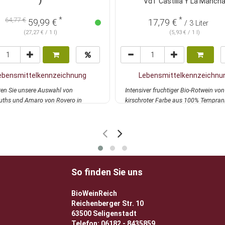
VdT Castilla Y La Manch
*
*
64,77 €
59,99 €
17,79 €
/ 3 Liter
(27,27 € / 1 l)
(5,93 € / 1 l)
ebensmittelkennzeichnung
Lebensmittelkennzeichnu
ren Sie unsere Auswahl von
Intensiver fruchtiger Bio-Rotwein von
ths und Amaro von Rovero in
kirschroter Farbe aus 100% Temprani
 Probierpaket mit...
mehr
3 Monaten...
mehr
So finden Sie uns
BioWeinReich
Reichenberger Str. 10
63500 Seligenstadt
Telefon: 06182 - 8435859