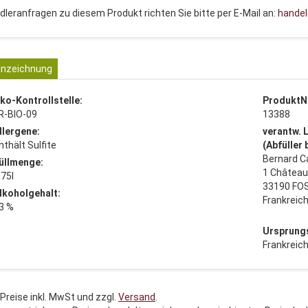
dleranfragen zu diesem Produkt richten Sie bitte per E-Mail an:
hande
nzeichnung
ko-Kontrollstelle:
ProduktN
R-BIO-09
13388
llergene:
verantw. 
nthält Sulfite
(Abfüller
Bernard C
üllmenge:
1 Châtea
,75l
33190 FO
lkoholgehalt:
Frankreic
3 %
Ursprung
Frankreic
 Preise inkl. MwSt und zzgl.
Versand
.