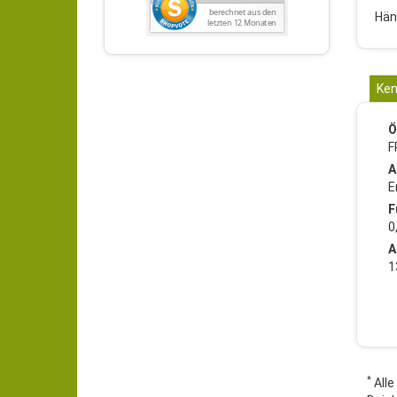
Hän
Ken
Ö
F
A
E
F
0
A
1
*
Alle