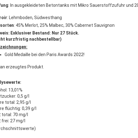
fung
: In ausgekleideten Betontanks mit Mikro Sauerstoffzufuhr und 
roir
: Lehmboden, Südwesthang
sorten
: 45% Merlot, 25% Malbec, 30% Cabernet Sauvignon
weis: Exklusiver Bestand: Nur 27 Stück.
cht kurzfristig nachbestellbar)
zeichnungen:
Gold Medaille bei den Paris Awards 2022!
an erzeugtes Produkt.
lysewerte:
ohol: 13,01%
tzucker: 0,5 g/l
e total: 2,95 g/l
e flüchtig: 0,39 g/l
 total: 70 mg/l
 frei: 27 mg/l
rchschnittswerte)