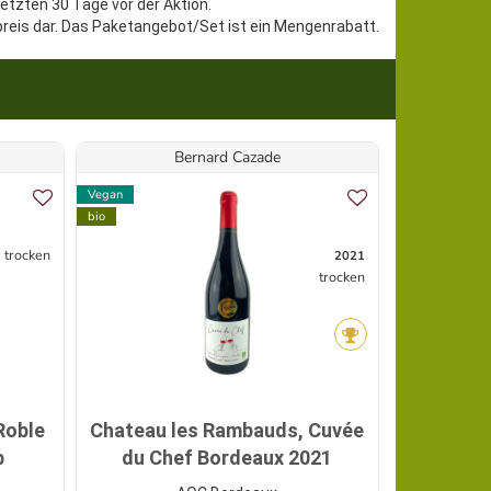
letzten 30 Tage vor der Aktion.
preis dar. Das Paketangebot/Set ist ein Mengenrabatt.
Bernard Cazade
We
Vegan
Biologisch dyn
bio
Demeter
ecovin
trocken
2021
Vegan
trocken
bio
Angebot
Roble
Chateau les Rambauds, Cuvée
b
du Chef Bordeaux 2021
jomax 