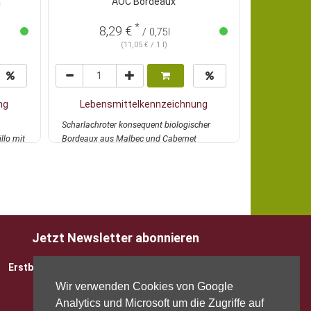
a
AOC Bordeaux
Deutscher 
*
9,79 €
8,29 €
/ 0,75l
(11,05 € / 1 l)
ng
Lebensmittelkennzeichnung
Lebens
Scharlachroter konsequent biologischer
Der Spätburg
llo mit
Bordeaux aus Malbec und Cabernet
biodynamisc
Sauvignon - frisch...
mehr
Feingereifte 
Jetzt Newsletter abonnieren
Erstbesteller sparen 5 EUR mit Gutscheincode
Wir verwenden Cookies von Google
Analytics und Microsoft um die Zugriffe auf