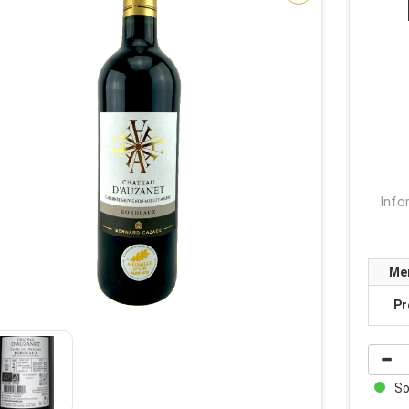
Info
Me
Pr
Sof