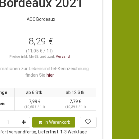
Bordeaux 2021
AOC Bordeaux
8,29 €
(11,05 € / 1 l)
Preise inkl. MwSt. und zzgl.
Versand
rmationen zur Lebensmittel-Kennzeichnung
finden Sie
hier
nge
ab 6 Stk.
ab 12 Stk.
7,99 €
7,79 €
eis
(10,65 € / 1 l)
(10,39 € / 1 l)
In Warenkorb
ort versandfertig, Lieferfrist: 1-3 Werktage