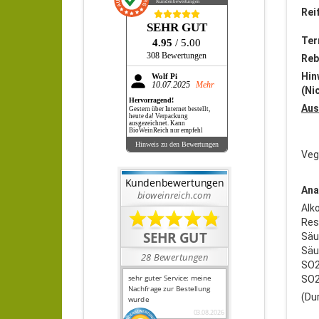
Kundenbewertungen
Rei
SEHR GUT
Ter
4.95
/ 5.00
308 Bewertungen
Reb
Hin
Wolf Pi
10.07.2025
Mehr
(Ni
Hervorragend!
Aus
Gestern über Internet bestellt,
heute da! Verpackung
ausgezeichnet. Kann
BioWeinReich nur empfehl
Hinweis zu den Bewertungen
Veg
Ana
Alk
Res
Säur
Säur
SO2
SO2
(Du