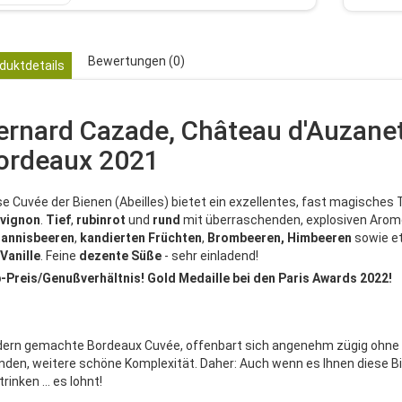
Bewertungen (0)
duktdetails
ernard Cazade, Château d'Auzanet
ordeaux 2021
se Cuvée der Bienen (Abeilles) bietet ein exzellentes, fast magisches 
vignon
.
Tief
,
rubinrot
und
rund
mit überraschenden, explosiven Aro
annisbeeren
,
kandierten
Früchten
,
Brombeeren,
Himbeeren
sowie e
Vanille
. Feine
dezente
Süße
- sehr einladend!
-Preis/Genußverhältnis! Gold Medaille bei den Paris Awards 2022!
ern gemachte Bordeaux Cuvée, offenbart sich angenehm zügig ohne la
nden, weitere schöne Komplexität. Daher: Auch wenn es Ihnen diese Bi
trinken … es lohnt!