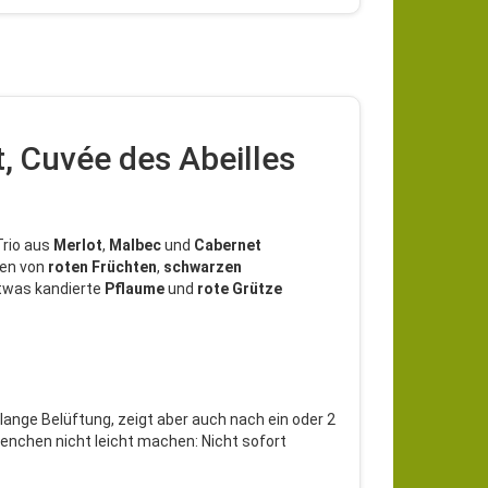
, Cuvée des Abeilles
Trio aus
Merlot
,
Malbec
und
Cabernet
men von
roten
Früchten
,
schwarzen
twas kandierte
Pflaume
und
rote
Grütze
nge Belüftung, zeigt aber auch nach ein oder 2
enchen nicht leicht machen: Nicht sofort