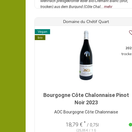
Mehrfach preisgekrönter edler Bio-Crémant Blanc (brut,
trocken) aus dem Burgund (Côte Chal...
mehr
Domaine du Chétif Quart
Vegan
bio
202
trocke
Bourgogne Côte Chalonnaise Pinot
Noir 2023
AOC Bourgogne Côte Chalonnaise
*
18,79 €
/ 0,75l
(25,05 € / 1 l)