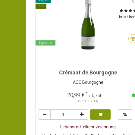
Vegan
bio
brut / he
Topseller
Crémant de Bourgogne
AOC Bourgogne
*
20,99 €
/ 0,75l
(27,99 € / 1 l)
Lebensmittelkennzeichnung