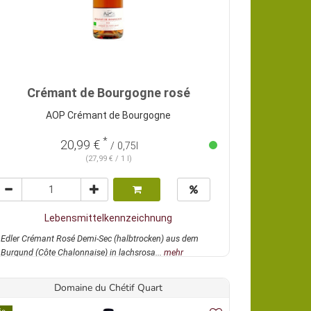
Crémant de Bourgogne rosé
AOP Crémant de Bourgogne
*
20,99 €
/ 0,75l
(27,99 € / 1 l)
Lebensmittelkennzeichnung
Edler Crémant Rosé Demi-Sec (halbtrocken) aus dem
Burgund (Côte Chalonnaise) in lachsrosa...
mehr
Domaine du Chétif Quart