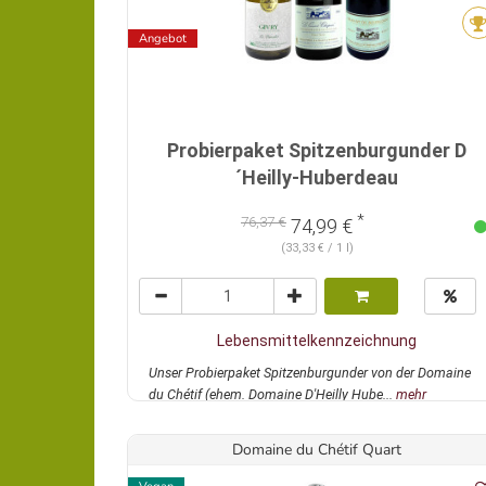
Angebot
Probierpaket Spitzenburgunder D
´Heilly-Huberdeau
*
76,37 €
74,99 €
(33,33 € / 1 l)
Lebensmittelkennzeichnung
Unser Probierpaket Spitzenburgunder von der Domaine
du Chétif (ehem. Domaine D'Heilly Hube...
mehr
Domaine du Chétif Quart