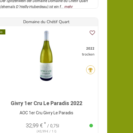
Der Spitzenwein der Domaine Domaine du Chétif Quart
(ehemals D´Heilly-Huberdeau) ist ein f...
mehr
Domaine du Chétif Quart
io
2022
trocken
Givry 1er Cru Le Paradis 2022
AOC 1er Cru Givry Le Paradis
*
32,99 €
/ 0,75l
(43,99 € / 1 l)