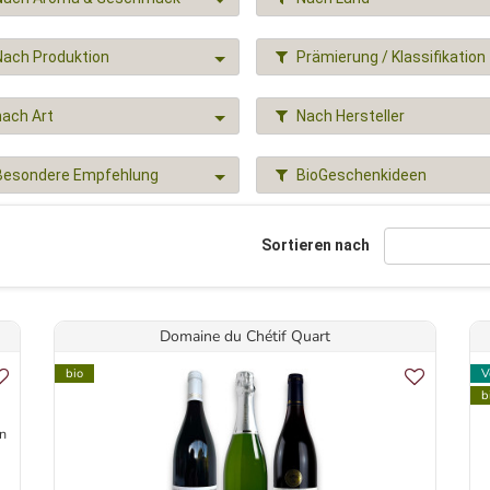
Nach Produktion
Prämierung / Klassifikation
nach Art
Nach Hersteller
Besondere Empfehlung
BioGeschenkideen
Sortieren nach
Domaine du Chétif Quart
bio
V
b
n