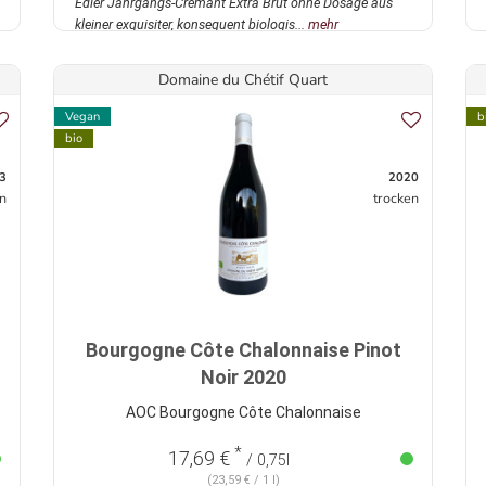
Edler Jahrgangs-Crémant Extra Brut ohne Dosage aus
kleiner exquisiter, konsequent biologis...
mehr
Domaine du Chétif Quart
Vegan
b
bio
3
2020
n
trocken
Bourgogne Côte Chalonnaise Pinot
Noir 2020
AOC Bourgogne Côte Chalonnaise
*
17,69 €
/ 0,75l
(23,59 € / 1 l)