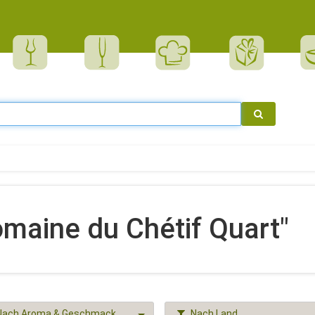
maine du Chétif Quart"
Nach Aroma & Geschmack
Nach Land