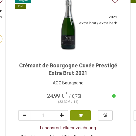
Vegan
b
bio
rb
2021
extra brut / extra herb
Crémant de Bourgogne Cuvée Prestigé
Extra Brut 2021
AOC Bourgogne
*
24,99 €
/ 0,75l
(33,32 € / 1 l)
Lebensmittelkennzeichnung