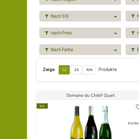
Nach Stil
nach Preis
Nach Farbe
Zeige
Produkte
12
24
Alle
Domaine du Chétif Quart
bio
trocke