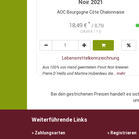
Noir 2021
AOC Bourgogne Côte Chalonnaise
*
18,49 €
/ 0,75l
(24,65 € / 1 l)
Lebensmittelkennzeichnung
Aus 100% von Hand geerntetem Pinot Noir kreieren
Pierre D´Heilly und Martine Huberdeau die...
mehr
Bei den gestrichenen Preisen handelt es sic
un
Weiterführende Links
Zahlungsarten
Registrieren