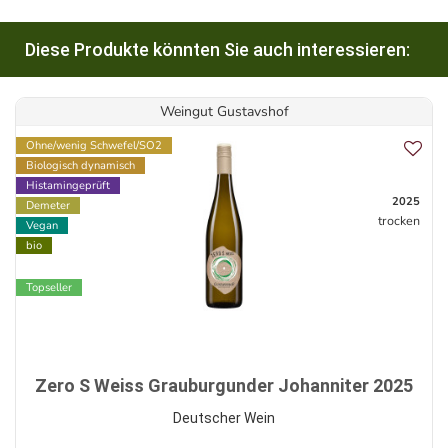
Diese Produkte könnten Sie auch interessieren:
Weingut Gustavshof
Ohne/wenig Schwefel/SO2
Biologisch dynamisch
Histamingeprüft
2025
Demeter
trocken
Vegan
bio
Topseller
Zero S Weiss Grauburgunder Johanniter 2025
Deutscher Wein