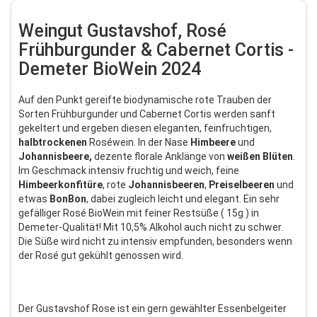
Weingut Gustavshof, Rosé
Frühburgunder & Cabernet Cortis -
Demeter BioWein 2024
Auf den Punkt gereifte biodynamische rote Trauben der
Sorten Frühburgunder und Cabernet Cortis werden sanft
gekeltert und ergeben diesen eleganten, feinfruchtigen,
halbtrockenen
Roséwein. In der Nase
Himbeere
und
Johannisbeere,
dezente florale Anklänge von
weißen
Blüten
.
Im Geschmack intensiv fruchtig und weich, feine
Himbeerkonfitüre
, rote
Johannisbeeren
,
Preiselbeeren
und
etwas
BonBon
, dabei zugleich leicht und elegant. Ein sehr
gefälliger Rosé BioWein mit feiner Restsüße ( 15g ) in
Demeter-Qualität! Mit 10,5% Alkohol auch nicht zu schwer.
Die Süße wird nicht zu intensiv empfunden, besonders wenn
der Rosé gut gekühlt genossen wird.
Der Gustavshof Rose ist ein gern gewählter Essenbelgeiter