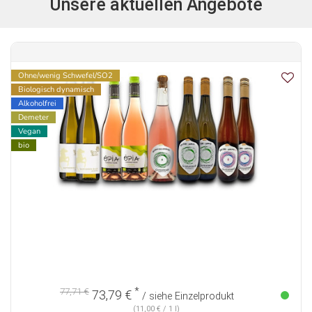
Unsere aktuellen Angebote
Ohne/wenig Schwefel/SO2
Biologisch dynamisch
Alkoholfrei
Demeter
Vegan
bio
*
77,71 €
73,79 €
/ siehe Einzelprodukt
(11,00 € / 1 l)