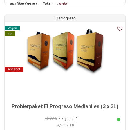
aus Rheinhessen im Paket m...
mehr
El Progreso
Vegan
bio
Angebot
Probierpaket El Progreso Medianiles (3 x 3L)
*
46,97 €
44,69 €
(4,97 € / 1 l)