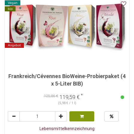
Vegan
bio
Angebot
Frankreich/Cévennes BioWeine-Probierpaket (4
x 5-Liter BIB)
*
125,86 €
119,59 €
(5,98 € / 1 l)
Lebensmittelkennzeichnung