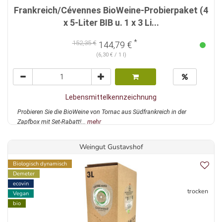
Frankreich/Cévennes BioWeine-Probierpaket (4
x 5-Liter BIB u. 1 x 3 Li...
*
152,35 €
144,79 €
(6,30 € / 1 l)
Lebensmittelkennzeichnung
Probieren Sie die BioWeine von Tornac aus Südfrankreich in der
Zapfbox mit Set-Rabatt!...
mehr
Weingut Gustavshof
Biologisch dynamisch
Demeter
ecovin
trocken
Vegan
bio