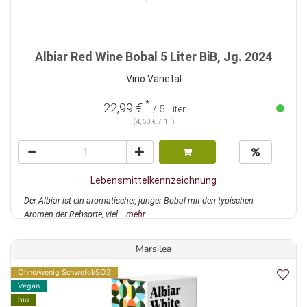
Albiar Red Wine Bobal 5 Liter BiB, Jg. 2024
Vino Varietal
*
22,99 €
/ 5 Liter
(4,60 € / 1 l)
Lebensmittelkennzeichnung
Der Albiar ist ein aromatischer, junger Bobal mit den typischen
Aromen der Rebsorte, viel...
mehr
Marsilea
Ohne/wenig Schwefel/SO2
Vegan
bio