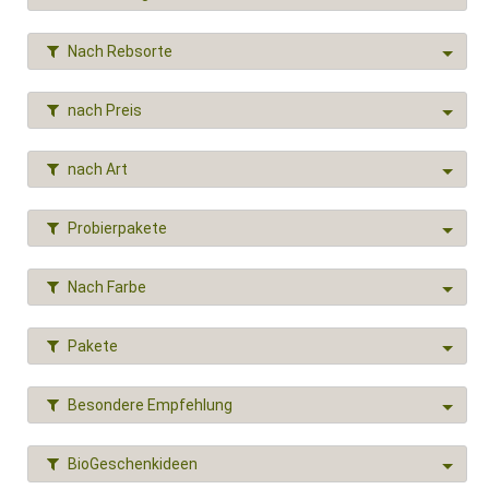
Nach Rebsorte
nach Preis
nach Art
Probierpakete
Nach Farbe
Pakete
Besondere Empfehlung
BioGeschenkideen