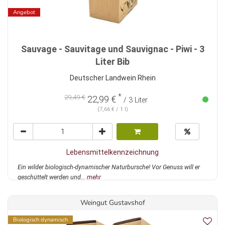
Angebot
Sauvage - Sauvitage und Sauvignac - Piwi - 3
Liter Bib
Deutscher Landwein Rhein
*
29,49 €
22,99 €
/ 3 Liter
(7,66 € / 1 l)
Lebensmittelkennzeichnung
Ein wilder biologisch-dynamischer Naturbursche! Vor Genuss will er
geschüttelt werden und...
mehr
Weingut Gustavshof
Biologisch dynamisch