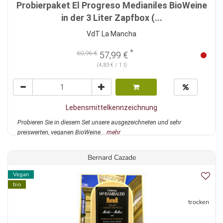
Probierpaket El Progreso Medianiles BioWeine
in der 3 Liter Zapfbox (...
VdT La Mancha
*
60,96 €
57,99 €
(4,83 € / 1 l)
Lebensmittelkennzeichnung
Probieren Sie in diesem Set unsere ausgezeichneten und sehr
preiswerten, veganen BioWeine...
mehr
Bernard Cazade
Vegan
bio
trocken