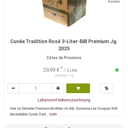
trocken
Cuvée Tradition Rosé 3-Liter-BiB Premium Jg.
2025
Côtes de Provence
*
29,99 €
/ 3 Liter
(10,00 € / 1 l)
Lebensmittelkennzeichnung
Hier ist Demeter Premium-BioWein im Bib: Domaine Les Fouques füllt
die beliebte Cuvée Trad...
mehr