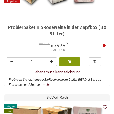
Angebot
Probierpaket BioRoséweine in der Zapfbox (3 x
5 Liter)
*
90,47 €
85,99 €
(5,73 € / 1 l)
Lebensmittelkennzeichnung
Probieren Sie jetzt unsere BioRoséweine im 5 Liter BiB! Drei Bib aus
Frankreich und Spanie...
mehr
BioWeinReich
Vegan
bio