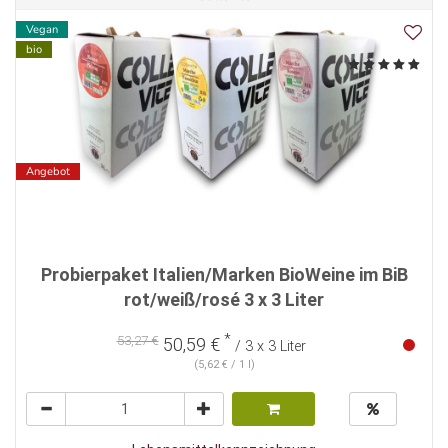
Vegan
bio
Angebot
Probierpaket Italien/Marken BioWeine im BiB
rot/weiß/rosé 3 x 3 Liter
*
53,27 €
50,59 €
/ 3 x 3 Liter
(5,62 € / 1 l)