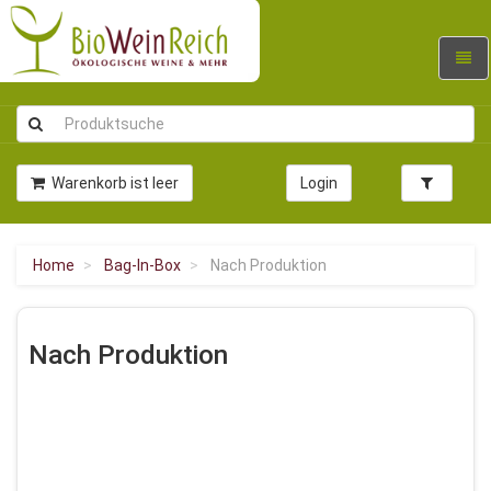
Navig
umsc
Warenkorb ist leer
Login
Home
Bag-In-Box
Nach Produktion
Nach Produktion