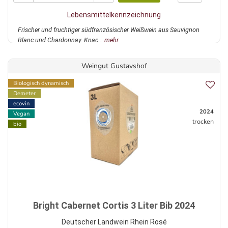
Lebensmittelkennzeichnung
Frischer und fruchtiger südfranzösischer Weißwein aus Sauvignon
Blanc und Chardonnay. Knac...
mehr
Weingut Gustavshof
Biologisch dynamisch
Demeter
ecovin
2024
Vegan
trocken
bio
Bright Cabernet Cortis 3 Liter Bib 2024
Deutscher Landwein Rhein Rosé