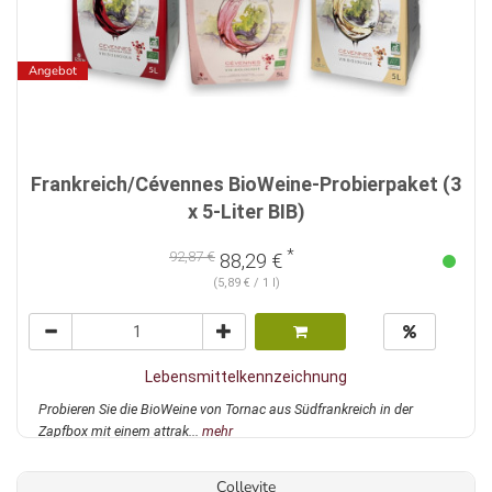
Angebot
Frankreich/Cévennes BioWeine-Probierpaket (3
x 5-Liter BIB)
*
92,87 €
88,29 €
(5,89 € / 1 l)
Lebensmittelkennzeichnung
Probieren Sie die BioWeine von Tornac aus Südfrankreich in der
Zapfbox mit einem attrak...
mehr
Collevite