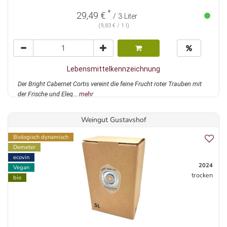
*
29,49 €
/ 3 Liter
(9,83 € / 1 l)
Lebensmittelkennzeichnung
Der Bright Cabernet Cortis vereint die feine Frucht roter Trauben mit
der Frische und Eleg...
mehr
Weingut Gustavshof
Biologisch dynamisch
Demeter
ecovin
2024
Vegan
trocken
bio