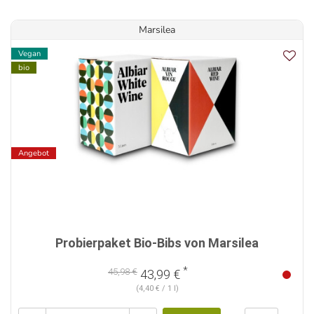
Marsilea
Vegan
bio
Angebot
Probierpaket Bio-Bibs von Marsilea
*
45,98 €
43,99 €
(4,40 € / 1 l)