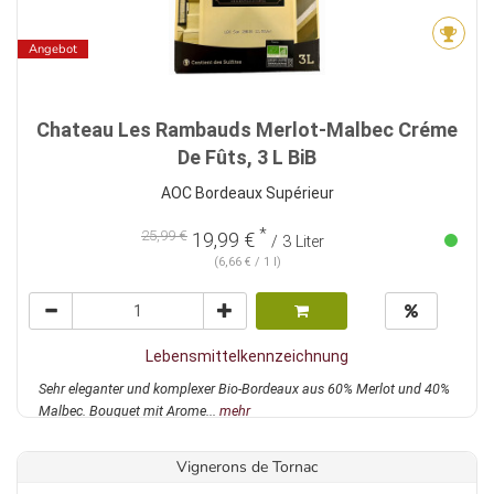
Angebot
Chateau Les Rambauds Merlot-Malbec Créme
De Fûts, 3 L BiB
AOC Bordeaux Supérieur
*
25,99 €
19,99 €
/ 3 Liter
(6,66 € / 1 l)
Lebensmittelkennzeichnung
Sehr eleganter und komplexer Bio-Bordeaux aus 60% Merlot und 40%
Malbec. Bouquet mit Arome...
mehr
Vignerons de Tornac