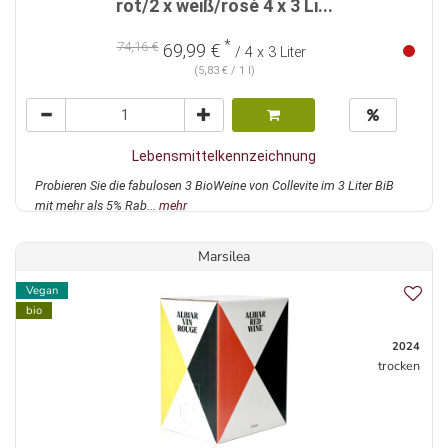
rot/2 x weiß/rosé 4 x 3 Li...
*
74,16 €
69,99 €
/ 4 x 3 Liter
(5,83 € / 1 l)
Lebensmittelkennzeichnung
Probieren Sie die fabulosen 3 BioWeine von Collevite im 3 Liter BiB
mit mehr als 5% Rab...
mehr
Marsilea
Vegan
bio
2024
trocken