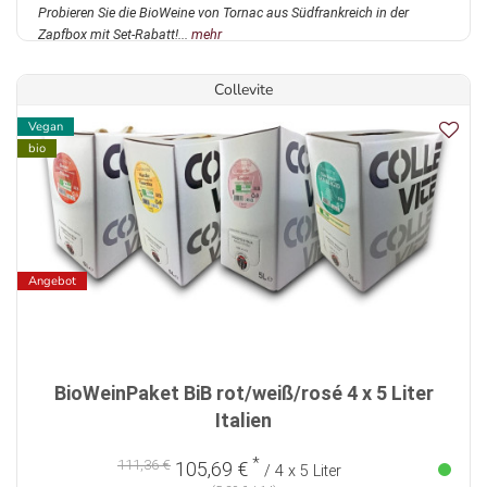
Probieren Sie die BioWeine von Tornac aus Südfrankreich in der
Zapfbox mit Set-Rabatt!...
mehr
Collevite
Vegan
bio
Angebot
BioWeinPaket BiB rot/weiß/rosé 4 x 5 Liter
Italien
*
111,36 €
105,69 €
/ 4 x 5 Liter