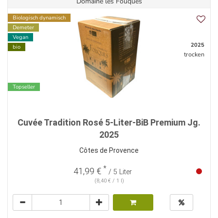
Domaine les Fouques
Biologisch dynamisch
Demeter
Vegan
2025
bio
trocken
Topseller
Cuvée Tradition Rosé 5-Liter-BiB Premium Jg.
2025
Côtes de Provence
*
41,99 €
/ 5 Liter
(8,40 € / 1 l)