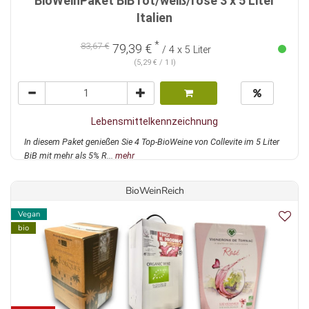
BioWeinPaket BiB rot/weiß/rosé 3 x 5 Liter
Italien
*
83,67 €
79,39 €
/ 4 x 5 Liter
(5,29 € / 1 l)
Lebensmittelkennzeichnung
In diesem Paket genießen Sie 4 Top-BioWeine von Collevite im 5 Liter
BiB mit mehr als 5% R...
mehr
BioWeinReich
Vegan
bio