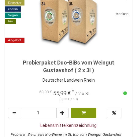
Demeter
ecovin
trocken
Vegan
bio
Angebot
Probierpaket Duo-BiBs vom Weingut
Gustavshof ( 2 x 3l )
Deutscher Landwein Rhein
*
58,98 €
55,99 €
/ 2 x 3L
(9,33 € / 1 l)
Lebensmittelkennzeichnung
Probieren Sie unsere Bio-Weine im 3L Bib vom Weingut Gustavshof