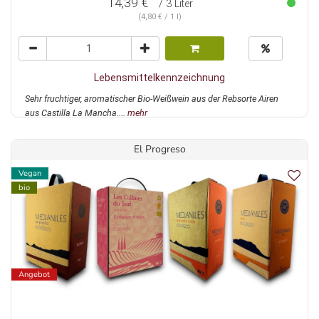
14,39 €
/ 3 Liter
(4,80 € / 1 l)
Lebensmittelkennzeichnung
Sehr fruchtiger, aromatischer Bio-Weißwein aus der Rebsorte Airen
aus Castilla La Mancha....
mehr
El Progreso
Vegan
bio
Angebot