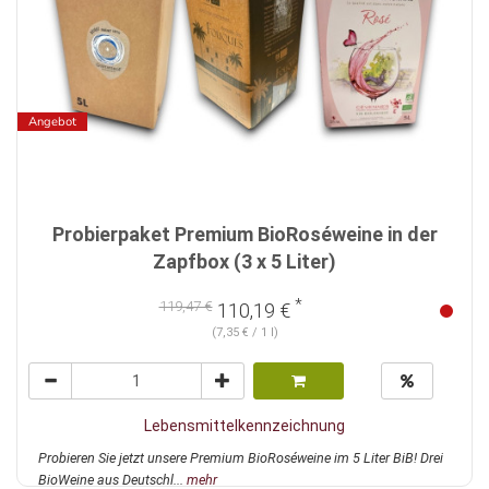
Angebot
Probierpaket Premium BioRoséweine in der
Zapfbox (3 x 5 Liter)
*
119,47 €
110,19 €
(7,35 € / 1 l)
Lebensmittelkennzeichnung
Probieren Sie jetzt unsere Premium BioRoséweine im 5 Liter BiB! Drei
BioWeine aus Deutschl...
mehr