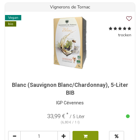
Vignerons de Tornac
Vegan
bio
trocken
Blanc (Sauvignon Blanc/Chardonnay), 5-Liter
BIB
IGP Cévennes
*
33,99 €
/ 5 Liter
(6,80 € / 1 l)