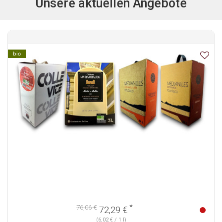
Unsere aktuellen Angebote
bio
*
76,06 €
72,29 €
(6,02 € / 1 l)