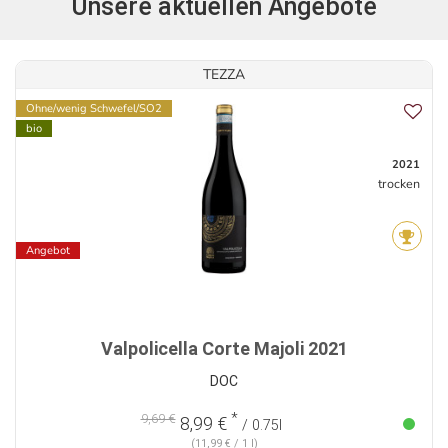
Unsere aktuellen Angebote
TEZZA
Ohne/wenig Schwefel/SO2
bio
2021
trocken
Angebot
Valpolicella Corte Majoli 2021
DOC
*
9,69 €
8,99 €
/ 0.75l
(11,99 € / 1 l)