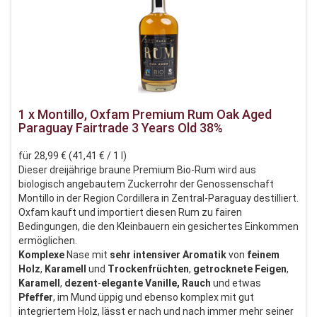
1 x Montillo, Oxfam Premium Rum Oak Aged
Paraguay Fairtrade 3 Years Old 38%
für 28,99 € (41,41 € / 1 l)
Dieser dreijährige braune Premium Bio-Rum wird aus
biologisch angebautem Zuckerrohr der Genossenschaft
Montillo in der Region Cordillera in Zentral-Paraguay destilliert.
Oxfam kauft und importiert diesen Rum zu fairen
Bedingungen, die den Kleinbauern ein gesichertes Einkommen
ermöglichen.
Komplexe
Nase mit
sehr intensiver Aromatik
von
feinem
Holz
,
Karamell
und
Trockenfrüchten
,
getrocknete
Feigen
,
Karamell
,
dezent
-
elegante
Vanille, Rauch
und etwas
Pfeffer
, im Mund üppig und ebenso komplex mit gut
integriertem Holz, lässt er nach und nach immer mehr seiner