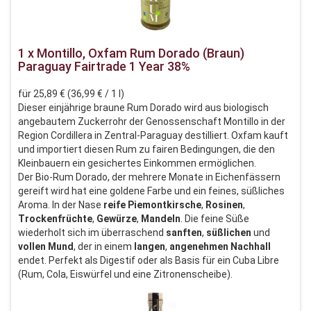
1 x Montillo, Oxfam Rum Dorado (Braun)
Paraguay Fairtrade 1 Year 38%
für 25,89 € (36,99 € / 1 l)
Dieser einjährige braune Rum Dorado wird aus biologisch
angebautem Zuckerrohr der Genossenschaft Montillo in der
Region Cordillera in Zentral-Paraguay destilliert. Oxfam kauft
und importiert diesen Rum zu fairen Bedingungen, die den
Kleinbauern ein gesichertes Einkommen ermöglichen.
Der Bio-Rum Dorado, der mehrere Monate in Eichenfässern
gereift wird hat eine goldene Farbe und ein feines, süßliches
Aroma. In der Nase
reife
Piemontkirsche
,
Rosinen
,
Trockenfrüchte
,
Gewürze
,
Mandeln
. Die feine Süße
wiederholt sich im überraschend
sanften
,
süßlichen
und
vollen
Mund
, der in einem
langen
,
angenehmen
Nachhall
endet. Perfekt als Digestif oder als Basis für ein Cuba Libre
(Rum, Cola, Eiswürfel und eine Zitronenscheibe).