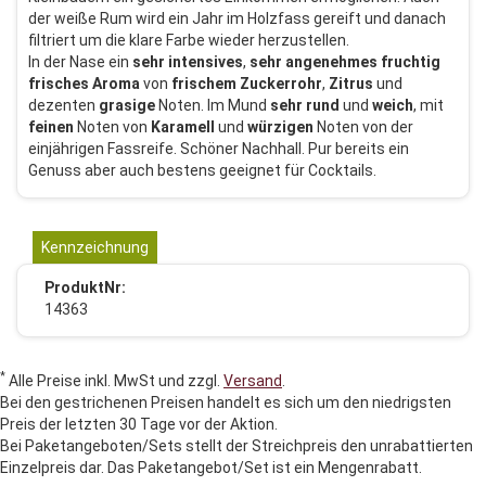
der weiße Rum wird ein Jahr im Holzfass gereift und danach
filtriert um die klare Farbe wieder herzustellen.
In der Nase ein
sehr
intensives
,
sehr
angenehmes
fruchtig
frisches
Aroma
von
frischem
Zuckerrohr
,
Zitrus
und
dezenten
grasige
Noten. Im Mund
sehr
rund
und
weich
, mit
feinen
Noten von
Karamell
und
würzigen
Noten von der
einjährigen Fassreife. Schöner Nachhall. Pur bereits ein
Genuss aber auch bestens geeignet für Cocktails.
Kennzeichnung
ProduktNr:
14363
*
Alle Preise inkl. MwSt und zzgl.
Versand
.
Bei den gestrichenen Preisen handelt es sich um den niedrigsten
Preis der letzten 30 Tage vor der Aktion.
Bei Paketangeboten/Sets stellt der Streichpreis den unrabattierten
Einzelpreis dar. Das Paketangebot/Set ist ein Mengenrabatt.