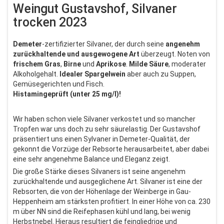
Weingut Gustavshof, Silvaner
trocken 2023
Demeter
-zertifizierter Silvaner, der durch seine
angenehm
zurückhaltende und ausgewogene Art
überzeugt. Noten von
frischem Gras
,
Birne
und
Aprikose
.
Milde Säure
, moderater
Alkoholgehalt.
Idealer Spargelwein
aber auch zu Suppen,
Gemüsegerichten und Fisch.
Histamingeprüft (unter 25 mg/l)!
Wir haben schon viele Silvaner verkostet und so mancher
Tropfen war uns doch zu sehr säurelastig. Der Gustavshof
präsentiert uns einen Sylvaner in Demeter-Qualität, der
gekonnt die Vorzüge der Rebsorte herausarbeitet, aber dabei
eine sehr angenehme Balance und Eleganz zeigt.
Die große Stärke dieses Silvaners ist seine angenehm
zurückhaltende und ausgeglichene Art. Silvaner ist eine der
Rebsorten, die von der Höhenlage der Weinberge in Gau-
Heppenheim am stärksten profitiert. In einer Höhe von ca. 230
m über NN sind die Reifephasen kühl und lang, bei wenig
Herbstnebel. Hieraus resultiert die feingliedrige und