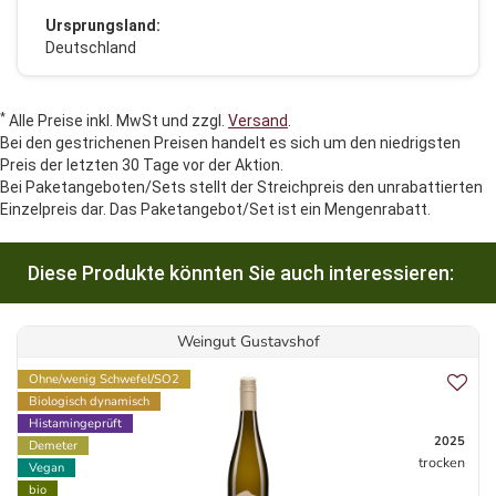
Ursprungsland:
Deutschland
*
Alle Preise inkl. MwSt und zzgl.
Versand
.
Bei den gestrichenen Preisen handelt es sich um den niedrigsten
Preis der letzten 30 Tage vor der Aktion.
Bei Paketangeboten/Sets stellt der Streichpreis den unrabattierten
Einzelpreis dar. Das Paketangebot/Set ist ein Mengenrabatt.
Diese Produkte könnten Sie auch interessieren:
Weingut Gustavshof
Ohne/wenig Schwefel/SO2
Biologisch dynamisch
Histamingeprüft
2025
Demeter
trocken
Vegan
bio