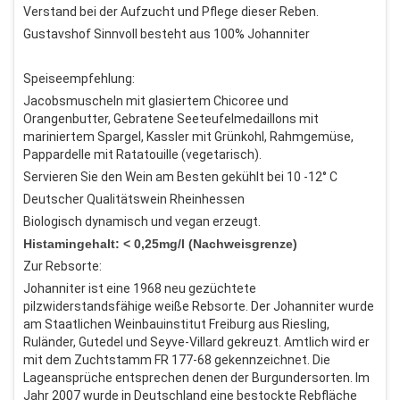
Verstand bei der Aufzucht und Pflege dieser Reben.
Gustavshof Sinnvoll besteht aus 100% Johanniter
Speiseempfehlung:
Jacobsmuscheln mit glasiertem Chicoree und
Orangenbutter, Gebratene Seeteufelmedaillons mit
mariniertem Spargel, Kassler mit Grünkohl, Rahmgemüse,
Pappardelle mit Ratatouille (vegetarisch).
Servieren Sie den Wein am Besten gekühlt bei 10 -12° C
Deutscher Qualitätswein Rheinhessen
Biologisch dynamisch und vegan erzeugt.
Histamingehalt: < 0,25mg/l (Nachweisgrenze)
Zur Rebsorte:
Johanniter ist eine 1968 neu gezüchtete
pilzwiderstandsfähige weiße Rebsorte. Der Johanniter wurde
am Staatlichen Weinbauinstitut Freiburg aus Riesling,
Ruländer, Gutedel und Seyve-Villard gekreuzt. Amtlich wird er
mit dem Zuchtstamm FR 177-68 gekennzeichnet. Die
Lageansprüche entsprechen denen der Burgundersorten. Im
Jahr 2007 wurde in Deutschland eine bestockte Rebfläche