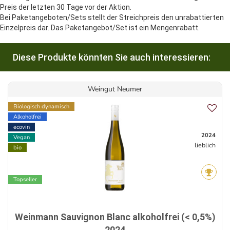
Preis der letzten 30 Tage vor der Aktion.
Bei Paketangeboten/Sets stellt der Streichpreis den unrabattierten
Einzelpreis dar. Das Paketangebot/Set ist ein Mengenrabatt.
Diese Produkte könnten Sie auch interessieren:
Weingut Neumer
Biologisch dynamisch
Alkoholfrei
ecovin
2024
Vegan
lieblich
bio
Topseller
Weinmann Sauvignon Blanc alkoholfrei (< 0,5%)
2024