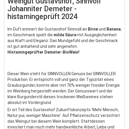
Weingut Gustavshof, Sinnvoll
Johanniter Demeter -
histamingeprüft 2024
Im Duft erinnert der Gustavshof Sinnvoll an
Birne
und
Banane
,
im Geschmack spielt die
milde Säure
mit Ausgeglichenheit
aus Kraft und Eleganz. Das Mundgefühl und der Geschmack
ist gut anhaltend und sehr angenehm.
Histamingeprüfter Demeter-BioWein!
Dieser Wein steht für SINNVOLLEN Genuss bei SINNVOLLER
Produktion. Er entspricht voll und ganz der Typizität eines
Grauburgunder, konnte aber mit 70% weniger fossiler Energie
im Weinberg hergestellt werden. Der Genusswert und der
klare Burgunderstil dieses trockenen Weißweines stehen
absolut im Vordergrund.
Er ist Teil des Gustavshof Zukunftskonzepts 'Mehr Mensch,
Natur pur, weniger Maschine'. Auf Pflanzenschutz verzichtet
das Weingut bei diesem Wein komplett. Stattdessen
investiert man noch mehr handwerkliche Arbeit, Liebe und