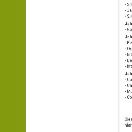
- S
- J
- Si
Jah
- G
Jah
- B
- O
- I
- D
- I
Jah
- C
- C
- M
- C
Die
hie