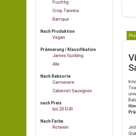
Fruchtig
Crisp Tannins
Barrique
Nach Produktion
Pro
Vegan
Prämierung / Klassifikation
V
James Suckling
Alle
S
Nach Rebsorte
Int
Carmenere
Toa
Cabernet Sauvignon
unw
Bal
nach Preis
Hin
bis 20 EUR
Prä
Nach Farbe
Rotwein
Jed
Qual