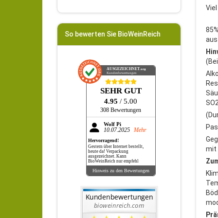
Vie
85%
So bewerten Sie BioWeinReich
aus
Hin
(Be
AUSGEZEICHNET
.org
Alk
Kundenbewertungen
Res
SEHR GUT
Säur
4.95
/ 5.00
SO2
308 Bewertungen
(Du
Wolf Pi
Pas
10.07.2025
Mehr
Geg
Hervorragend!
Gestern über Internet bestellt,
mit
heute da! Verpackung
ausgezeichnet. Kann
Zum
BioWeinReich nur empfehl
Hinweis zu den Bewertungen
Kli
Tem
Böd
mod
Prä