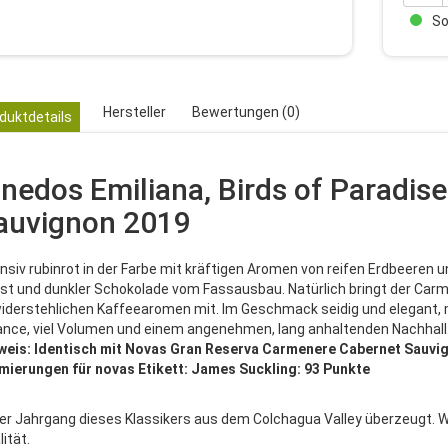
Sof
Hersteller
Bewertungen (0)
duktdetails
inedos Emiliana, Birds of Paradi
auvignon 2019
ensiv rubinrot in der Farbe mit kräftigen Aromen von reifen Erdbeeren 
st und dunkler Schokolade vom Fassausbau. Natürlich bringt der Car
iderstehlichen Kaffeearomen mit. Im Geschmack seidig und elegant, m
ance, viel Volumen und einem angenehmen, lang anhaltenden Nachhall
weis: Identisch mit Novas Gran Reserva Carmenere Cabernet Sauvign
mierungen für novas Etikett: James Suckling: 93 Punkte
er Jahrgang dieses Klassikers aus dem Colchagua Valley überzeugt. Wir
ität.