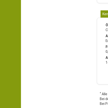
Ken
Ö
C
A
E
F
0
A
1
*
Alle
Bei d
Bei P