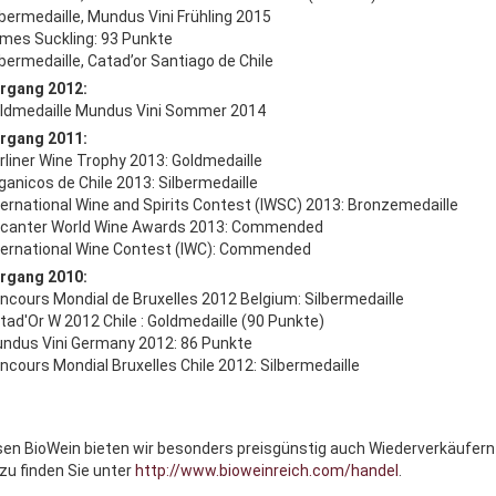
ilbermedaille, Mundus Vini Frühling 2015
ames Suckling: 93 Punkte
lbermedaille, Catad’or Santiago de Chile
rgang 2012:
oldmedaille Mundus Vini Sommer 2014
rgang 2011:
erliner Wine Trophy 2013: Goldmedaille
rganicos de Chile 2013: Silbermedaille
nternational Wine and Spirits Contest (IWSC) 2013: Bronzemedaille
ecanter World Wine Awards 2013: Commended
nternational Wine Contest (IWC): Commended
rgang 2010:
oncours Mondial de Bruxelles 2012 Belgium: Silbermedaille
atad'Or W 2012 Chile : Goldmedaille (90 Punkte)
undus Vini Germany 2012: 86 Punkte
oncours Mondial Bruxelles Chile 2012: Silbermedaille
sen BioWein bieten wir besonders preisgünstig auch Wiederverkäufern
rzu finden Sie unter
http://www.bioweinreich.com/handel
.