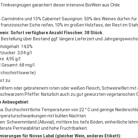
l Trinkvergnügen garantiert dieser intensive BioWein aus Chile.
 Carménère und 15% Cabernet Sauvignon. 50% des Weines dürfen für 
 französischer Eiche reifen, 10% im großen Holzfass, der Rest im Stah
weis: Sofort verfügbare Anzahl Flaschen: 38 Stück.
i Bestellung über Bestand ggf. längere Lieferzeit und Jahrgangswechsel
oholgehalt: 14,0%
tzucker: 3,04 g/l
e: 4,95 g/l
 Gesamt: 68 mg/l
rchschnittswerte)
st zu:
rilltem oder gebratenem roten oder weißen Fleisch, Schweinefilet mit
 schwarzem Pfeffer. Natürlich auch zu gut gewürzten vegetarischen G
 Anbaugebiet:
ma: Durchschnittliche Temperaturen von 22 ° C und geringe Niedersch
peraturschwankungen mit kühlen Nächten.
en: Schwemmland (Alluvial), mittlere bis tiefe Böden, einheitliche leh
erate Permeabilität und hohe Fruchtbarkeit.
mierungen für Novas Label (gleicher Wein, anderes Etikett):