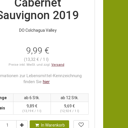
Cabernet
Sauvignon 2019
DO Colchagua Valley
9,99 €
(13,32 € / 1 l)
Preise inkl. MwSt. und zzgl.
Versand
rmationen zur Lebensmittel-Kennzeichnung
finden Sie
hier
nge
ab 6 Stk.
ab 12 Stk.
9,89 €
9,69 €
eis
(13,19 € / 1 l)
(12,92 € / 1 l)
In Warenkorb