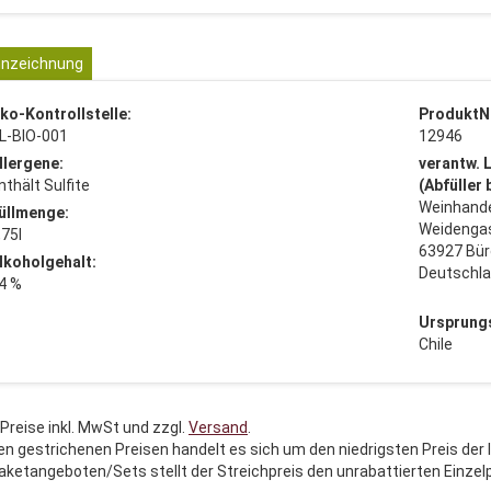
nzeichnung
ko-Kontrollstelle:
ProduktN
L-BIO-001
12946
llergene:
verantw. 
nthält Sulfite
(Abfüller
Weinhande
üllmenge:
Weidenga
,75l
63927 Bür
lkoholgehalt:
Deutschl
4 %
Ursprung
Chile
 Preise inkl. MwSt und zzgl.
Versand
.
en gestrichenen Preisen handelt es sich um den niedrigsten Preis der 
aketangeboten/Sets stellt der Streichpreis den unrabattierten Einzel