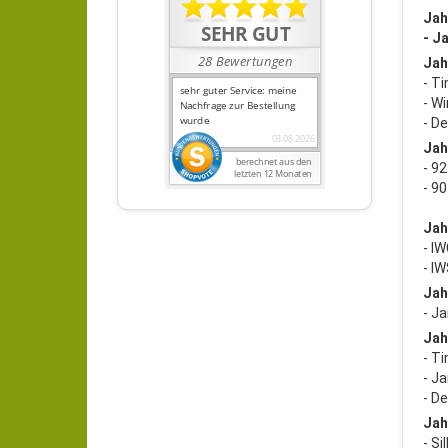
Jah
- J
Jah
- Ti
- W
- D
Jah
- 9
- 9
Jah
- I
- I
Jah
- J
Jah
- T
- J
- D
Jah
- S