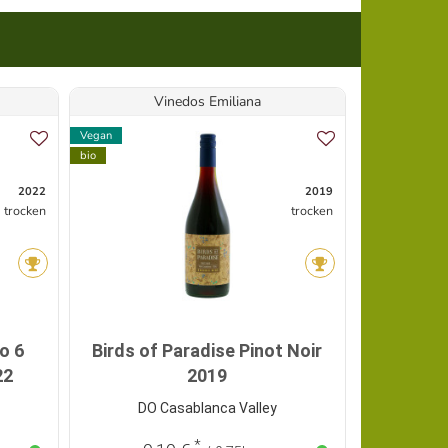
Vinedos Emiliana
V
Vegan
Vegan
bio
bio
2022
2019
trocken
trocken
Angebot
o 6
Birds of Paradise Pinot Noir
Adobe 
22
2019
DO Casablanca Valley
*
8,99 €