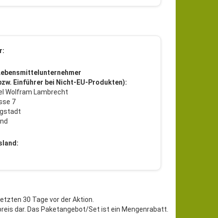
r:
Lebensmittelunternehmer
 bzw. Einführer bei Nicht-EU-Produkten):
l Wolfram Lambrecht
sse 7
gstadt
and
sland:
letzten 30 Tage vor der Aktion.
preis dar. Das Paketangebot/Set ist ein Mengenrabatt.