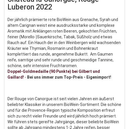
Luberon 2022
Der jährlich prämierte rote BioWein aus Grenache, Syrah und
altem Carignan weist eine ausdrucksstarke und komplexe
Aromatik mit Anklängen roten Beeren, gekochten Früchten,
feiner (Morello-)Sauerkirsche, Tabak, Süßholz und etwas
Rauch auf. Ein Hauch der in den Weinbergen wild wachsenden
Kräuter wie Thymian, Rosmarin und Bohnenkraut
komplettiert das runde, angenehme Bukett. Am Gaumen
reife, samtige und sehr runde und geschmeidige Tannine,
schöne, sehr intensive Fruchtaromen.
Doppel-Goldmedaille (90 Punkte) bei Gilbert und
Gaillard!
-
Bei uns immer zum Top-Preis - Eigenimport!
Der Rouge von Canorgue ist seit vielen Jahren ein äußerst
beliebter Klassiker in unserem BioWein-Sortiment. Die schöne
und für die Provence-Region typische Komposition erfreut
sich zu recht vieler Freunde und wird jährlich hoch prämiert.
Wir führen stets gereifte Jahrgänge, dieser beliebte BioWein
sollte ab Jahrgang mindestens 1-2 Jahre reifen, besser