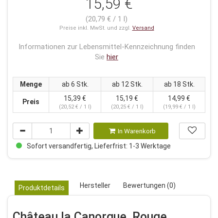
15,59 €
(20,79 € / 1 l)
Preise inkl. MwSt. und zzgl.
Versand
Informationen zur Lebensmittel-Kennzeichnung finden
Sie
hier
Menge
ab 6 Stk.
ab 12 Stk.
ab 18 Stk.
15,39 €
15,19 €
14,99 €
Preis
(20,52 € / 1 l)
(20,25 € / 1 l)
(19,99 € / 1 l)
In Warenkorb
Sofort versandfertig, Lieferfrist: 1-3 Werktage
Hersteller
Bewertungen (0)
Produktdetails
Château la Canorgue, Rouge